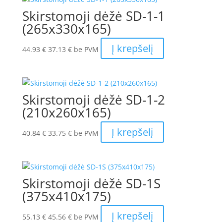
Skirstomoji dėžė SD-1-1
(265x330x165)
Į krepšelį
44.93
€
37.13
€
be PVM
Skirstomoji dėžė SD-1-2
(210x260x165)
Į krepšelį
40.84
€
33.75
€
be PVM
Skirstomoji dėžė SD-1S
(375x410x175)
Į krepšelį
55.13
€
45.56
€
be PVM