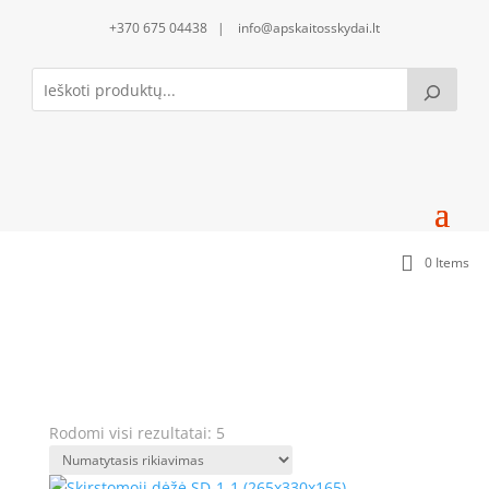
+370 675 04438 | info@apskaitosskydai.lt
0 Items
Nestandartinių gabaritų dėžutės
Rodomi visi rezultatai: 5