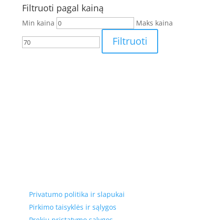
Filtruoti pagal kainą
Min kaina
Maks kaina
Filtruoti
Elektros apskaitos, tranzitinių, jėgos, automatikos ir
skirstomųjų skydų gamyba ir surinkimas
Privatumas, prekių pristatymas
Privatumo politika ir slapukai
Pirkimo taisyklės ir sąlygos
Prekių pristatymo sąlygos