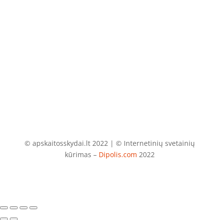
El. paštas
info@apskaitosskydai.lt
© apskaitosskydai.lt 2022 | © Internetinių svetainių
kūrimas –
Dipolis.com
2022