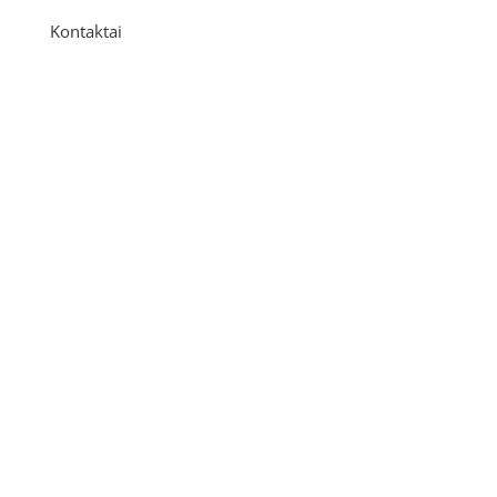
Kontaktai
Adresas
P. Višinskio g. 9A, Kaunas
Telefonas
+370 675 04438