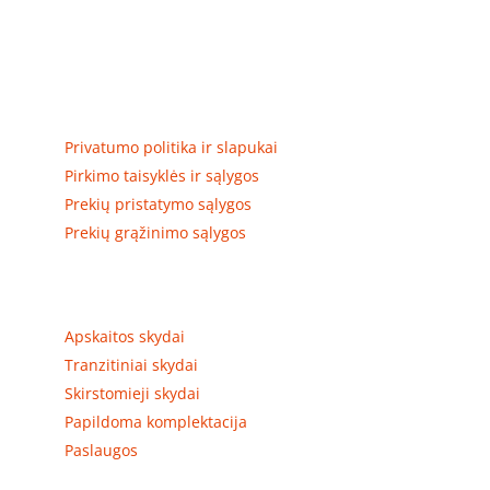
Elektros apskaitos, tranzitinių, jėgos, automatikos ir
skirstomųjų skydų gamyba ir surinkimas
Privatumas, prekių pristatymas
Privatumo politika ir slapukai
Pirkimo taisyklės ir sąlygos
Prekių pristatymo sąlygos
Prekių grąžinimo sąlygos
Prekių kategorijos
Apskaitos skydai
Tranzitiniai skydai
Skirstomieji skydai
Papildoma komplektacija
Paslaugos