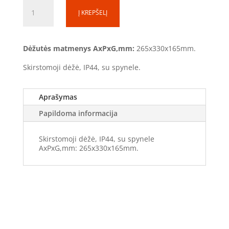
produkto
Į KREPŠELĮ
kiekis:
Skirstomoji
dėžė
Dėžutės matmenys AxPxG,mm:
265x330x165mm.
SD-
1-
Skirstomoji dėžė, IP44, su spynele.
1
(265x330x165)
Aprašymas
Papildoma informacija
Skirstomoji dėžė, IP44, su spynele
AxPxG,mm: 265x330x165mm.