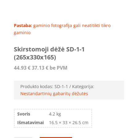
Pastaba:
gaminio fotografija gali neatitikti tikro
gaminio
Skirstomoji dėžė SD-1-1
(265x330x165)
44.93
€
37.13
€
be PVM
Produkto kodas:
SD-1-1
Kategorija:
Nestandartinių gabaritų dėžutės
Svoris
4.2 kg
Išmatavimai
16.5 × 33 × 26.5 cm