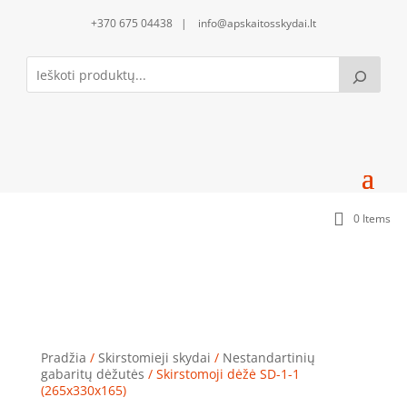
+370 675 04438 | info@apskaitosskydai.lt
0 Items
Skirstomoji dėžė SD-1-1 (265x330x165)
Pradžia
/
Skirstomieji skydai
/
Nestandartinių
gabaritų dėžutės
/ Skirstomoji dėžė SD-1-1
(265x330x165)