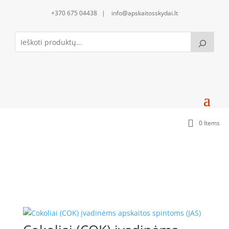
+370 675 04438 | info@apskaitosskydai.lt
0 Items
Ankeruojami cokoliai / atkėlimai ant tvirto
pagrindo (COK)