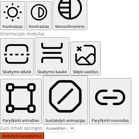
Kontrastas
Kontrastas
Monochrominis
Orientacijos moduliai
Skaitymo eilutė
Skaitymo kaukė
Slėpti vaizdus
Paryškinti antraštes
Sustabdyti animacijas
Paryškinti nuorodas
Zum Inhalt springen
Atstatyti nustatymus