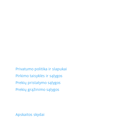
Elektros apskaitos, tranzitinių, jėgos, automatikos ir
skirstomųjų skydų gamyba ir surinkimas
Privatumas, prekių pristatymas
Privatumo politika ir slapukai
Pirkimo taisyklės ir sąlygos
Prekių pristatymo sąlygos
Prekių grąžinimo sąlygos
Prekių kategorijos
Apskaitos skydai