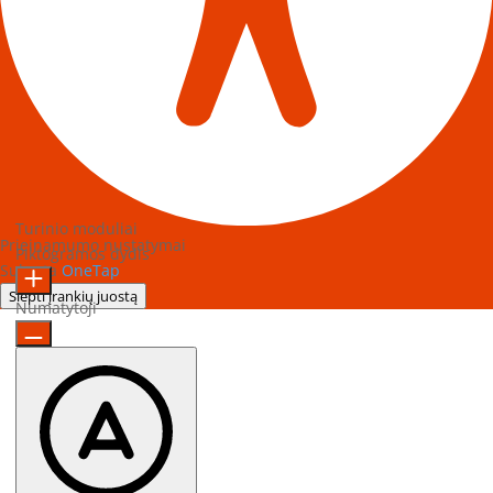
Turinio moduliai
Prieinamumo nustatymai
Piktogramos dydis
Sukurta
OneTap
Slėpti įrankių juostą
Numatytoji