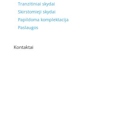
Tranzitiniai skydai
Skirstomieji skydai
Papildoma komplektacija
Paslaugos
Kontaktai
Adresas
P. Višinskio g. 9A, Kaunas