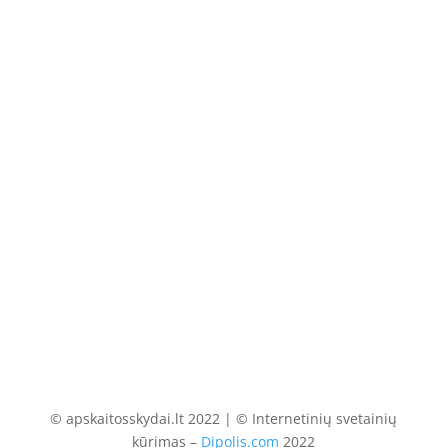
Telefonas
+370 675 04438
El. paštas
info@apskaitosskydai.lt
© apskaitosskydai.lt 2022 | © Internetinių svetainių
kūrimas –
Dipolis.com
2022