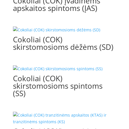
Cokoliai (COK) įvadinėms
apskaitos spintoms (ĮAS)
Cokoliai (COK)
skirstomosioms dėžėms (SD)
Cokoliai (COK)
skirstomosioms spintoms
(SS)