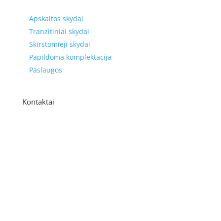
Prekių kategorijos
Apskaitos skydai
Tranzitiniai skydai
Skirstomieji skydai
Papildoma komplektacija
Paslaugos
Kontaktai
Adresas
P. Višinskio g. 9A, Kaunas