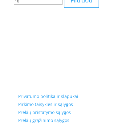
Filtruoti
Elektros apskaitos, tranzitinių, jėgos, automatikos ir
skirstomųjų skydų gamyba ir surinkimas
Privatumas, prekių pristatymas
Privatumo politika ir slapukai
Pirkimo taisyklės ir sąlygos
Prekių pristatymo sąlygos
Prekių grąžinimo sąlygos