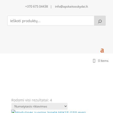
+370 675 04438 | info@apskaitosskydai.lt
0 Items
Modulinės juostos kojelės (MJK)
Rodomi visi rezultatai: 4