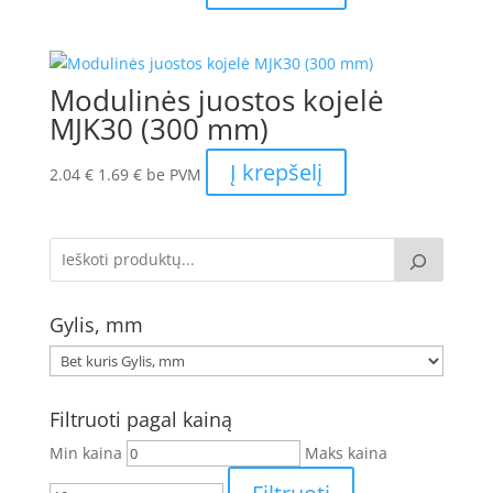
Modulinės juostos kojelė
MJK30 (300 mm)
Į krepšelį
2.04
€
1.69
€
be PVM
Gylis, mm
Filtruoti pagal kainą
Min kaina
Maks kaina