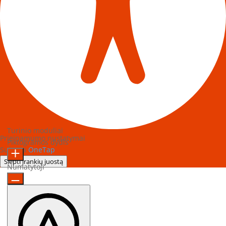
Turinio moduliai
Prieinamumo nustatymai
Piktogramos dydis
Sukurta
OneTap
Slėpti įrankių juostą
Numatytoji