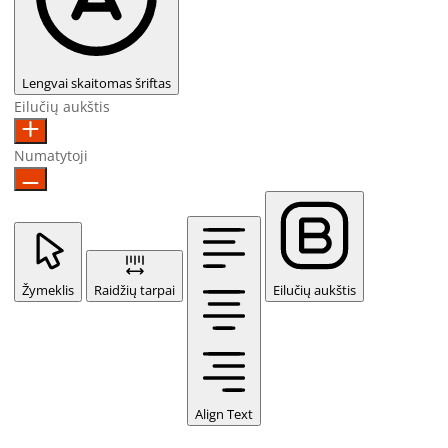
Lengvai skaitomas šriftas
Eilučių aukštis
Numatytoji
Žymeklis
Raidžių tarpai
Eilučių aukštis
Align Text