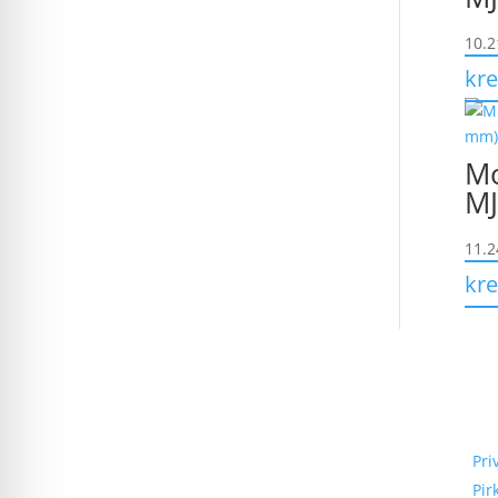
10.
kre
Mo
MJ
11.
kre
Priva
Elektros apskaitos, tranzitinių,
Pri
jėgos, automatikos ir skirstomųjų
Pir