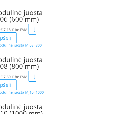
dulinė juosta
06 (600 mm)
Į
9
€
7.18
€
be PVM
pšelį
dulinė juosta
08 (800 mm)
Į
0
€
7.60
€
be PVM
pšelį
dulinė juosta
10 (1000 mm)