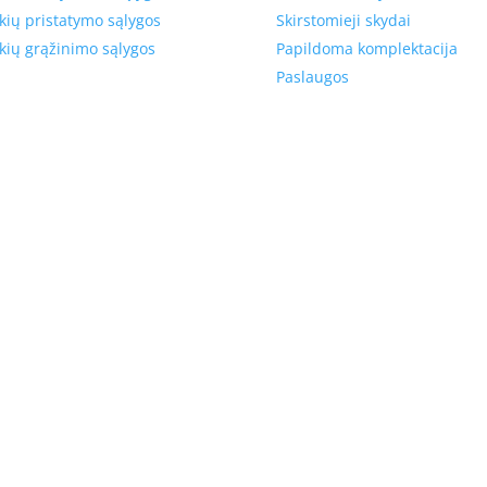
kių pristatymo sąlygos
Skirstomieji skydai
kių grąžinimo sąlygos
Papildoma komplektacija
Paslaugos