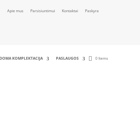
Apie mus
Parsisiuntimui
Kontaktai
Paskyra
0 Items
LDOMA KOMPLEKTACIJA
PASLAUGOS