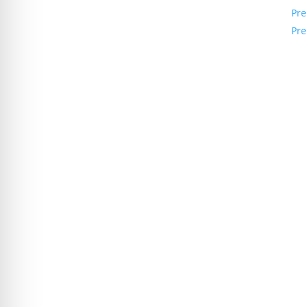
skydų gamyba ir surinkimas
Pre
Pre