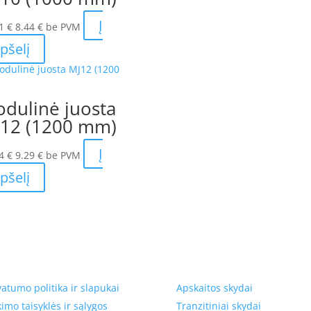
Į
21
€
8.44
€
be PVM
pšelį
dulinė juosta
12 (1200 mm)
Į
24
€
9.29
€
be PVM
pšelį
tumas, prekių pristatymas
Prekių kategorijos
vatumo politika ir slapukai
Apskaitos skydai
kimo taisyklės ir sąlygos
Tranzitiniai skydai