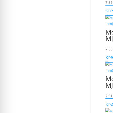
7.3
kre
Mo
MJ
7.6
kre
Mo
MJ
7.9
kre