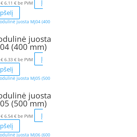
Į
9
€
6.11
€
be PVM
pšelį
dulinė juosta
04 (400 mm)
Į
6
€
6.33
€
be PVM
pšelį
dulinė juosta
05 (500 mm)
Į
1
€
6.54
€
be PVM
pšelį