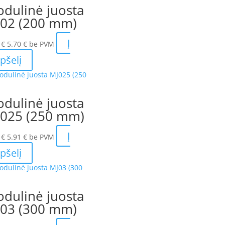
dulinė juosta
02 (200 mm)
Į
0
€
5.70
€
be PVM
pšelį
dulinė juosta
025 (250 mm)
Į
5
€
5.91
€
be PVM
pšelį
dulinė juosta
03 (300 mm)