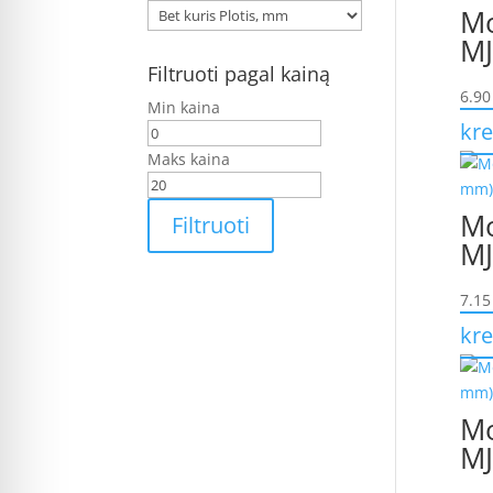
Mo
MJ
Filtruoti pagal kainą
6.9
Min kaina
kre
Maks kaina
Mo
Filtruoti
MJ
7.1
kre
Mo
MJ