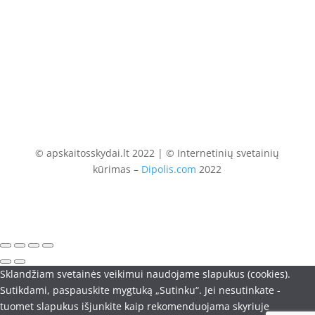
El. paštas
info@apskaitosskydai.lt
© apskaitosskydai.lt 2022 | © Internetinių svetainių
kūrimas –
Dipolis.com
2022
Sklandžiam svetainės veikimui naudojame slapukus (cookies).
Sutikdami, paspauskite mygtuką „Sutinku“. Jei nesutinkate -
tuomet slapukus išjunkite kaip rekomenduojama skyriuje