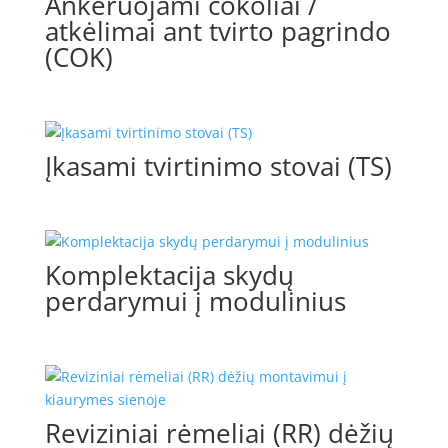
Ankeruojami cokoliai /
atkėlimai ant tvirto pagrindo
(COK)
Įkasami tvirtinimo stovai (TS)
Komplektacija skydų
perdarymui į modulinius
Reviziniai rėmeliai (RR) dėžių