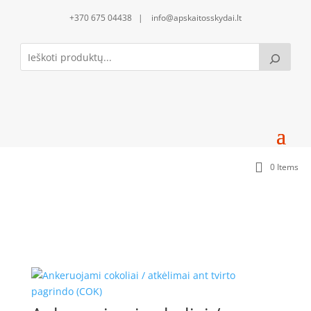
+370 675 04438 | info@apskaitosskydai.lt
0 Items
Papildoma komplektacija