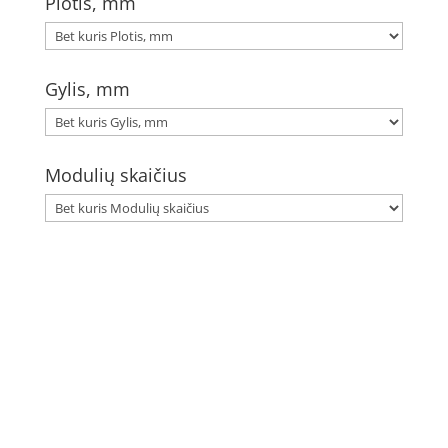
Plotis, mm
Gylis, mm
Modulių skaičius
Elektros apskaitos, tranzitinių, jėgos, automatikos ir
skirstomųjų skydų gamyba ir surinkimas