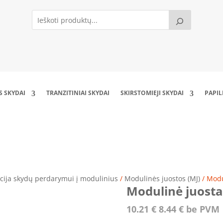
S SKYDAI
TRANZITINIAI SKYDAI
SKIRSTOMIEJI SKYDAI
PAPI
Modulinė juosta MJ10 (1000 mm)
cija skydų perdarymui į modulinius
/
Modulinės juostos (MJ)
/ Modu
Modulinė juost
10.21
€
8.44
€
be PVM