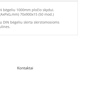
N bėgeliu 1000mm pločio skydui.
 (AxPxG,mm) 70x900x15 (50 mod.)
su DIN bėgeliu skirta skirstomosioms
lines.
Kontaktai
Adresas
P. Višinskio g. 9A, Kaunas