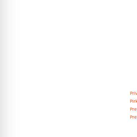
Priva
Elektros apskaitos, tranzitinių,
Pri
jėgos, automatikos ir skirstomųjų
Pir
skydų gamyba ir surinkimas
Pre
Pre