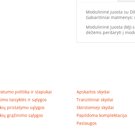
Modulininė juosta su DI
Gabaritiniai matmenys:
Modulininė juosta (MJ) 
dėžėms perdaryti į modu
tumas, prekių pristatymas
Prekių kategorijos
vatumo politika ir slapukai
Apskaitos skydai
kimo taisyklės ir sąlygos
Tranzitiniai skydai
kių pristatymo sąlygos
Skirstomieji skydai
kių grąžinimo sąlygos
Papildoma komplektacija
Paslaugos