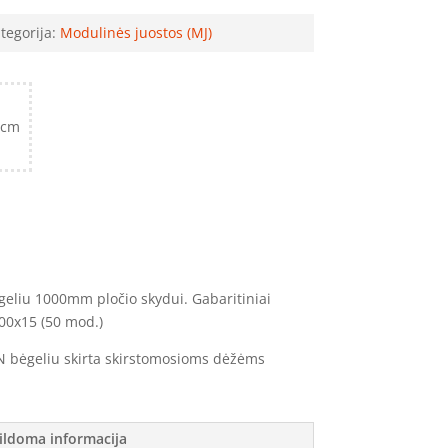
tegorija:
Modulinės juostos (MJ)
 cm
eliu 1000mm pločio skydui. Gabaritiniai
0x15 (50 mod.)
IN bėgeliu skirta skirstomosioms dėžėms
ildoma informacija