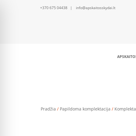
+370 675 04438 | info@apskaitosskydai.lt
APSKAITO
Pradžia
/
Papildoma komplektacija
/
Komplekta