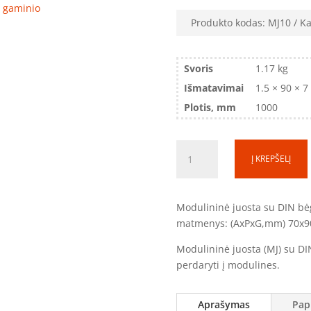
ro gaminio
Produkto kodas:
MJ10
Ka
Svoris
1.17 kg
Išmatavimai
1.5 × 90 × 7
Plotis, mm
1000
produkto
Į KREPŠELĮ
kiekis:
Modulinė
juosta
Modulininė juosta su DIN bėg
MJ10
matmenys: (AxPxG,mm) 70x90
(1000
mm)
Modulininė juosta (MJ) su D
perdaryti į modulines.
Aprašymas
Pap