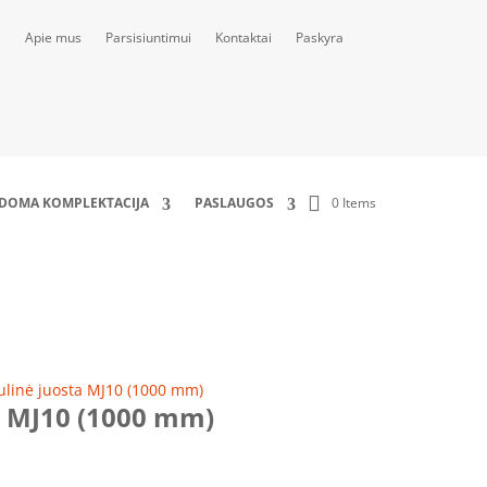
Apie mus
Parsisiuntimui
Kontaktai
Paskyra
0 Items
LDOMA KOMPLEKTACIJA
PASLAUGOS
linė juosta MJ10 (1000 mm)
a MJ10 (1000 mm)