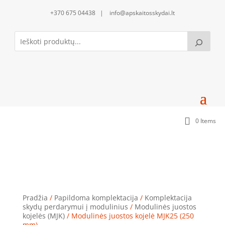
+370 675 04438 | info@apskaitosskydai.lt
0 Items
Modulinės juostos kojelė MJK25 (250 mm)
Pradžia
/
Papildoma komplektacija
/
Komplektacija
skydų perdarymui į modulinius
/
Modulinės juostos
kojelės (MJK)
/ Modulinės juostos kojelė MJK25 (250
mm)