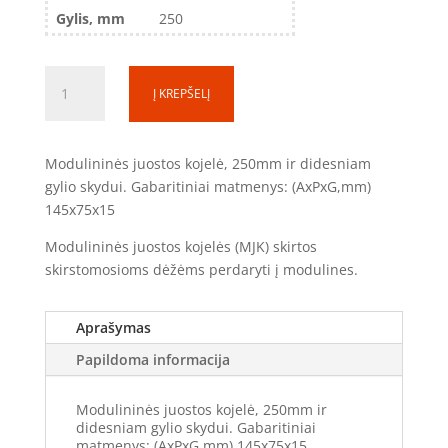
Gylis, mm
250
produkto
Į KREPŠELĮ
kiekis:
Modulinės
juostos
Modulininės juostos kojelė, 250mm ir didesniam
kojelė
gylio skydui. Gabaritiniai matmenys: (AxPxG,mm)
MJK25
145x75x15
(250
mm)
Modulininės juostos kojelės (MJK) skirtos
skirstomosioms dėžėms perdaryti į modulines.
Aprašymas
Papildoma informacija
Modulininės juostos kojelė, 250mm ir
didesniam gylio skydui. Gabaritiniai
matmenys: (AxPxG,mm) 145x75x15