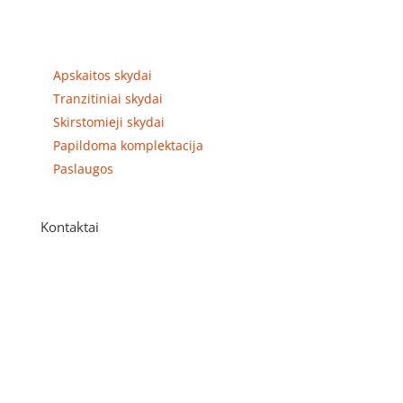
Prekių kategorijos
Apskaitos skydai
Tranzitiniai skydai
Skirstomieji skydai
Papildoma komplektacija
Paslaugos
Kontaktai
Adresas
P. Višinskio g. 9A, Kaunas