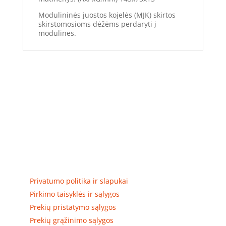
Modulininės juostos kojelės (MJK) skirtos
skirstomosioms dėžėms perdaryti į
modulines.
Elektros apskaitos, tranzitinių, jėgos, automatikos ir
skirstomųjų skydų gamyba ir surinkimas
Privatumas, prekių pristatymas
Privatumo politika ir slapukai
Pirkimo taisyklės ir sąlygos
Prekių pristatymo sąlygos
Prekių grąžinimo sąlygos