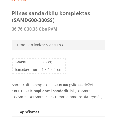
Pilnas sandariklių komplektas
(SAND600-300SS)
36.76
€
30.38
€
be PVM
Produkto kodas:
VV001183
Svoris
0.6 kg
Išmatavimai
1 × 1 × 1 cm
Sandariklių komplektas
600×300
gylio
SS
dėžei.
1xHTC-50
ir
papildomi sandarikliai
(1x55mm,
1x25mm, 3x15mm ir 53x12mm diametro kiaurymės)
Aprašymas