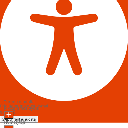
Turinio moduliai
Prieinamumo nustatymai
Piktogramos dydis
Sukurta
OneTap
Slėpti įrankių juostą
Numatytoji