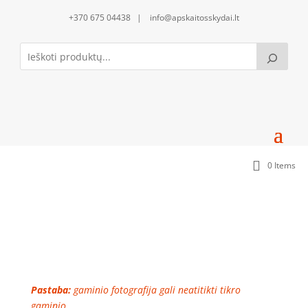
+370 675 04438 | info@apskaitosskydai.lt
0 Items
Pilnas sandariklių komplektas (SAND600-300SS)
Pastaba:
gaminio fotografija gali neatitikti tikro
gaminio.