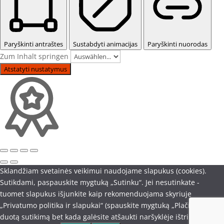
Paryškinti antraštes
Sustabdyti animacijas
Paryškinti nuorodas
Zum Inhalt springen
Atstatyti nustatymus
Sklandžiam svetainės veikimui naudojame slapukus (cookies).
Sutikdami, paspauskite mygtuką „Sutinku“. Jei nesutinkate -
tuomet slapukus išjunkite kaip rekomenduojama skyriuje
„Privatumo politika ir slapukai“ (spauskite mygtuką „Plačiau“). Savo
duotą sutikimą bet kada galėsite atšaukti naršyklėje ištrindami