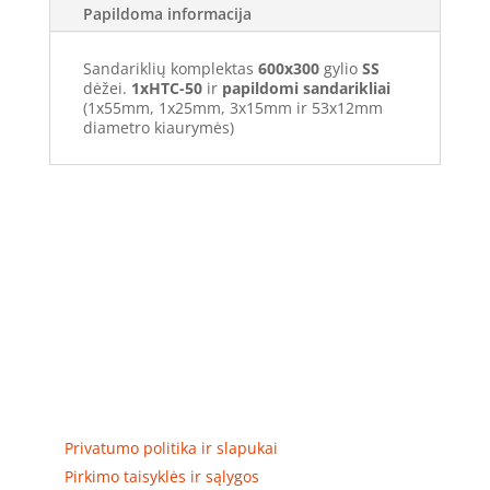
Papildoma informacija
Sandariklių komplektas
600x300
gylio
SS
dėžei.
1xHTC-50
ir
papildomi sandarikliai
(1x55mm, 1x25mm, 3x15mm ir 53x12mm
diametro kiaurymės)
Elektros apskaitos, tranzitinių, jėgos, automatikos ir
skirstomųjų skydų gamyba ir surinkimas
Privatumas, prekių pristatymas
Privatumo politika ir slapukai
Pirkimo taisyklės ir sąlygos