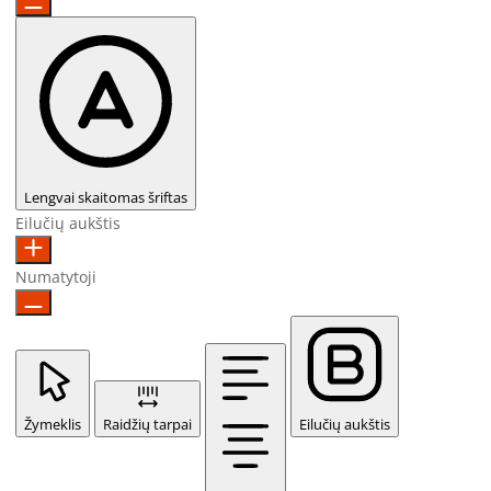
Lengvai skaitomas šriftas
Eilučių aukštis
Numatytoji
Žymeklis
Raidžių tarpai
Eilučių aukštis