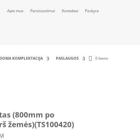
Apie mus
Parsisiuntimui
Kontaktai
Paskyra
0 Items
LDOMA KOMPLEKTACIJA
PASLAUGOS
(TS100420)
tas (800mm po
š žemės)(TS100420)
VM