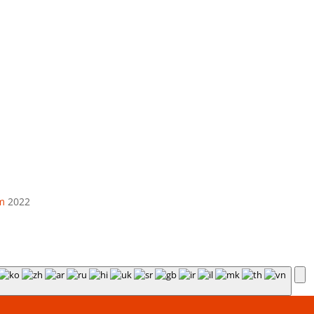
El. paštas
info@apskaitosskydai.lt
m
2022