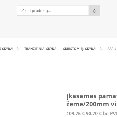
S SKYDAI
TRANZITINIAI SKYDAI
SKIRSTOMIEJI SKYDAI
PAPI
pamatas (800mm po žeme/200mm virš žemės)
Įkasamas pama
žeme/200mm vir
109.75
€
90.70
€
be P