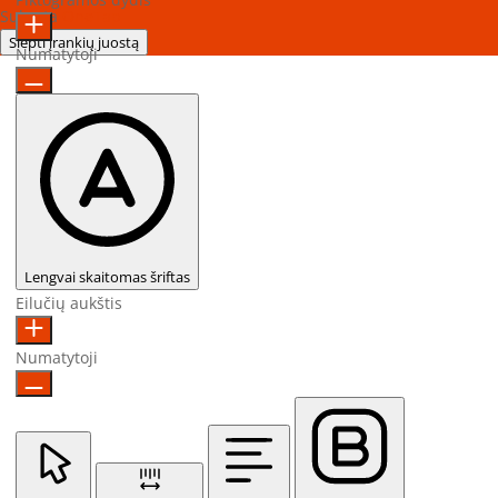
Sukurta
OneTap
Slėpti įrankių juostą
Numatytoji
Lengvai skaitomas šriftas
Eilučių aukštis
Numatytoji