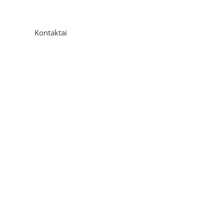
Kontaktai
Adresas
P. Višinskio g. 9A, Kaunas
Telefonas
+370 675 04438