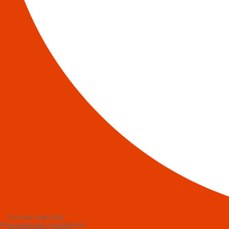
Turinio moduliai
Prieinamumo nustatymai
Piktogramos dydis