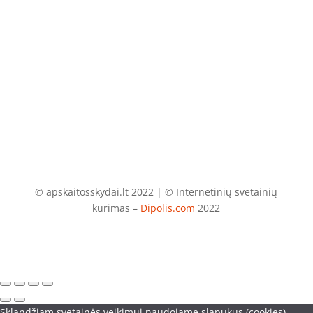
El. paštas
info@apskaitosskydai.lt
© apskaitosskydai.lt 2022 | © Internetinių svetainių
kūrimas –
Dipolis.com
2022
Sklandžiam svetainės veikimui naudojame slapukus (cookies).