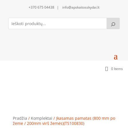
+370 675 04438 | info@apskaitosskydai.lt
0 Items
Įkasamas pamatas (800 mm po žeme / 200mm virš
žemės)(TS100830)
Pradžia
/
Komplektai
/ Įkasamas pamatas (800 mm po
žeme / 200mm virš žemės)(TS100830)