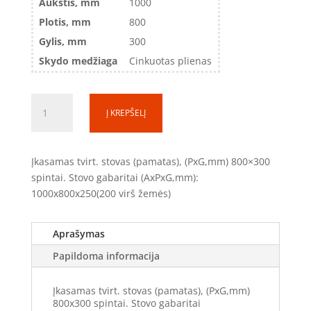
Aukštis, mm
1000
Plotis, mm
800
Gylis, mm
300
Skydo medžiaga
Cinkuotas plienas
produkto
Į KREPŠELĮ
kiekis:
Įkasamas
pamatas
Įkasamas tvirt. stovas (pamatas), (PxG,mm) 800×300
(800
spintai. Stovo gabaritai (AxPxG,mm):
mm
1000x800x250(200 virš žemės)
po
žeme
/
Aprašymas
200mm
Papildoma informacija
virš
žemės)
Įkasamas tvirt. stovas (pamatas), (PxG,mm)
(TS100830)
800x300 spintai. Stovo gabaritai