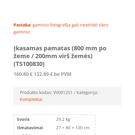
Pastaba:
gaminio fotografija gali neatitikti tikro
gaminio
Įkasamas pamatas (800 mm po
žeme / 200mm virš žemės)
(TS100830)
160.80
€
132.89
€
be PVM
Produkto kodas:
VV001251
Kategorija:
Komplektai
Svoris
29.2 kg
Išmatavimai
27 × 80 × 100 cm