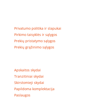
Elektros apskaitos, tranzitinių, jėgos, automatikos ir
skirstomųjų skydų gamyba ir surinkimas
Privatumas, prekių pristatymas
Privatumo politika ir slapukai
Pirkimo taisyklės ir sąlygos
Prekių pristatymo sąlygos
Prekių grąžinimo sąlygos
Prekių kategorijos
Apskaitos skydai
Tranzitiniai skydai
Skirstomieji skydai
Papildoma komplektacija
Paslaugos