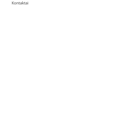
Kontaktai
Adresas
P. Višinskio g. 9A, Kaunas
Telefonas
+370 675 04438