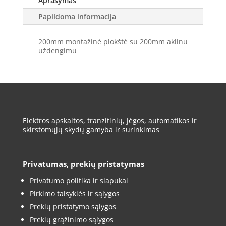
Aprašymas
Papildoma informacija
200mm montažinė plokštė su 200mm aklinu
uždengimu
Elektros apskaitos, tranzitinių, jėgos, automatikos ir
skirstomųjų skydų gamyba ir surinkimas
Privatumas, prekių pristatymas
Privatumo politika ir slapukai
Pirkimo taisyklės ir sąlygos
Prekių pristatymo sąlygos
Prekių grąžinimo sąlygos