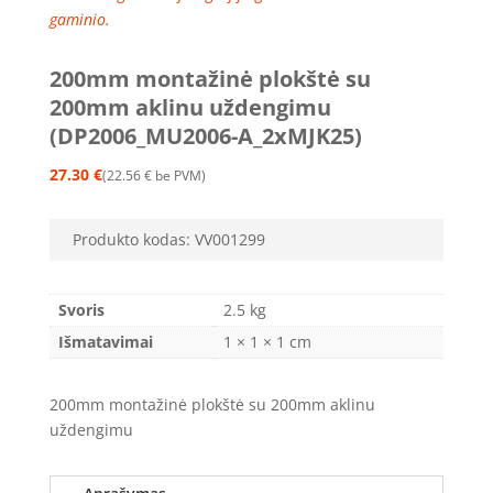
gaminio.
200mm montažinė plokštė su
200mm aklinu uždengimu
(DP2006_MU2006-A_2xMJK25)
27.30
€
22.56
€
be PVM
Produkto kodas:
VV001299
Svoris
2.5 kg
Išmatavimai
1 × 1 × 1 cm
200mm montažinė plokštė su 200mm aklinu
uždengimu