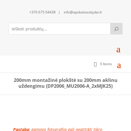
+370 675 04438 | info@apskaitosskydai.lt
0 Items
200mm montažinė plokštė su 200mm aklinu
uždengimu (DP2006_MU2006-A_2xMJK25)
Pastaba:
gaminio fotografija gali neatitikti tikro