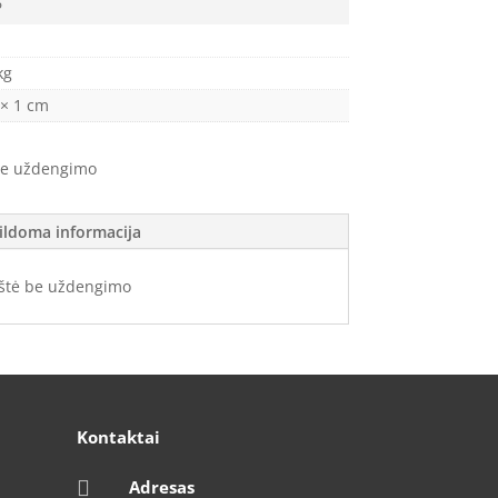
6
kg
 × 1 cm
be uždengimo
ildoma informacija
štė be uždengimo
Kontaktai

Adresas