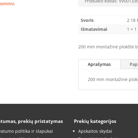
Produkto kodas:
VV00133
 gaminio.
Svoris
2.18 
Išmatavimai
1 × 1
200 mm montažinė plokštė 
Aprašymas
Pap
200 mm montažinė plok
atumas, prekių pristatymas
Prekių kategorijos
vatumo politika ir slapukai
Apskaitos skydai