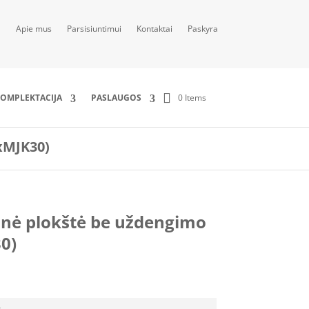
Apie mus
Parsisiuntimui
Kontaktai
Paskyra
0 Items
OMPLEKTACIJA
PASLAUGOS
xMJK30)
ė plokštė be uždengimo
0)