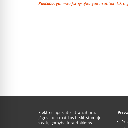
Pastaba:
gaminio fotografija gali neatitikti tikro
Priv
Elektros apskaitos, tranzitinių,
jėgos, automatikos ir skirstomųjų
Pri
skydų gamyba ir surinkimas