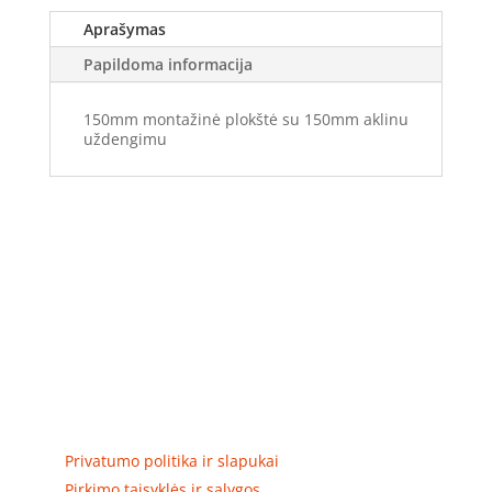
Aprašymas
Papildoma informacija
150mm montažinė plokštė su 150mm aklinu
uždengimu
Elektros apskaitos, tranzitinių, jėgos, automatikos ir
skirstomųjų skydų gamyba ir surinkimas
Privatumas, prekių pristatymas
Privatumo politika ir slapukai
Pirkimo taisyklės ir sąlygos