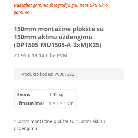
Pastaba:
gaminio fotografija gali neatitikti tikro
gaminio.
150mm montažinė plokštė su
150mm aklinu uždengimu
(DP1505_MU1505-A_2xMJK25)
21.95
€
18.14
€
be PVM
Produkto kodas:
VV001322
Svoris
1.92 kg
Išmatavimai
1 × 1 × 1 cm
150mm montažinė plokštė su 150mm aklinu
uždengimu