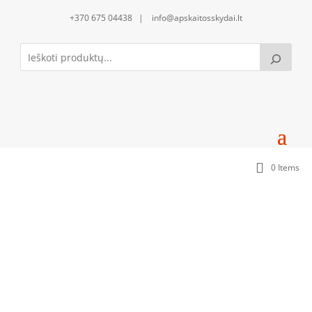
+370 675 04438 | info@apskaitosskydai.lt
0 Items
150mm montažinė plokštė su 150mm aklinu
uždengimu (DP1505_MU1505-A_2xMJK25)