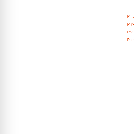
Priva
Elektros apskaitos, tranzitinių,
Pri
jėgos, automatikos ir skirstomųjų
Pir
skydų gamyba ir surinkimas
Pre
Pre