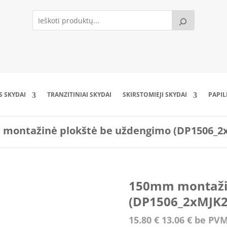
S SKYDAI
TRANZITINIAI SKYDAI
SKIRSTOMIEJI SKYDAI
PAPI
montažinė plokštė be uždengimo (DP1506_2
150mm montažin
(DP1506_2xMJK2
15.80
€
13.06
€
be PV