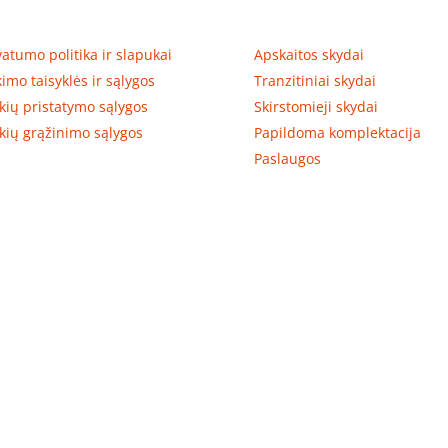
tumas, prekių pristatymas
Prekių kategorijos
vatumo politika ir slapukai
Apskaitos skydai
kimo taisyklės ir sąlygos
Tranzitiniai skydai
kių pristatymo sąlygos
Skirstomieji skydai
kių grąžinimo sąlygos
Papildoma komplektacija
Paslaugos