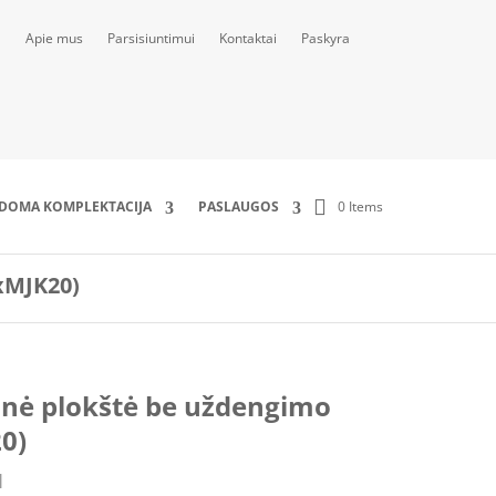
Apie mus
Parsisiuntimui
Kontaktai
Paskyra
0 Items
LDOMA KOMPLEKTACIJA
PASLAUGOS
xMJK20)
ė plokštė be uždengimo
0)
M