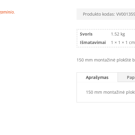
 gaminio.
Produkto kodas:
VV00135
Svoris
1.52 kg
Išmatavimai
1 × 1 × 1 cm
150 mm montažinė plokštė 
Aprašymas
Pap
150 mm montažinė plok