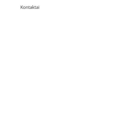
Kontaktai
Adresas
P. Višinskio g. 9A, Kaunas
Telefonas
+370 675 04438