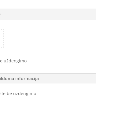
9
be uždengimo
ildoma informacija
štė be uždengimo