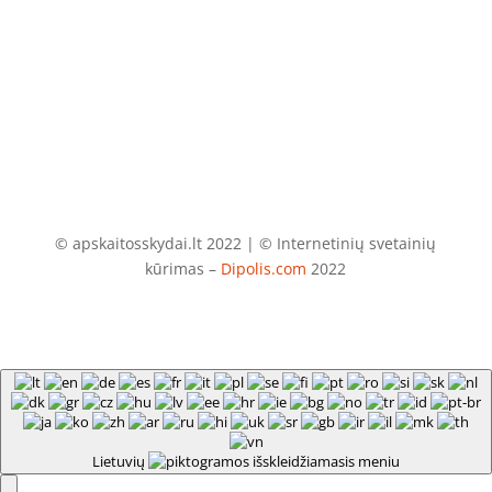
El. paštas
info@apskaitosskydai.lt
© apskaitosskydai.lt 2022 | © Internetinių svetainių
kūrimas –
Dipolis.com
2022
Lietuvių