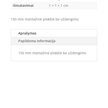
Išmatavimai
1 × 1 × 1 cm
150 mm montažinė plokštė be uždengimo
Aprašymas
Papildoma informacija
150 mm montažinė plokštė be uždengimo
Elektros apskaitos, tranzitinių, jėgos, automatikos ir
skirstomųjų skydų gamyba ir surinkimas