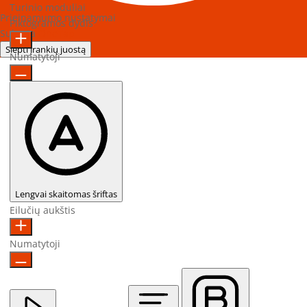
Turinio moduliai
Prieinamumo nustatymai
Piktogramos dydis
Sukurta
OneTap
Slėpti įrankių juostą
Numatytoji
Lengvai skaitomas šriftas
Eilučių aukštis
Numatytoji