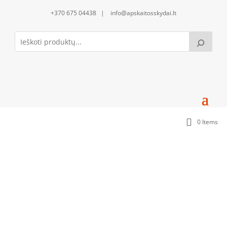
+370 675 04438 | info@apskaitosskydai.lt
0 Items
150mm montažinė plokštė be uždengimo
(DP1503_2xMJK20)