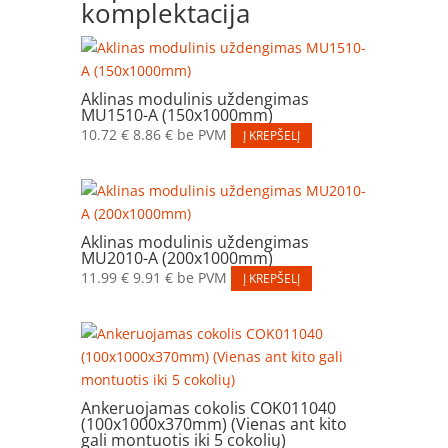
komplektacija
Aklinas modulinis uždengimas
MU1510-A (150x1000mm)
10.72
€
8.86
€
be PVM
Į KREPŠELĮ
Aklinas modulinis uždengimas
MU2010-A (200x1000mm)
11.99
€
9.91
€
be PVM
Į KREPŠELĮ
Ankeruojamas cokolis COK011040
(100x1000x370mm) (Vienas ant kito
gali montuotis iki 5 cokolių)