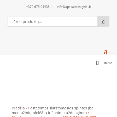
+370 675 04438 | info@apskaitosskydai.lt
0 Items
Skirstomosios spintos rėmas SS141040-2-1R-200
(1400x1000x400) (200 mod.)
Pradžia
/
Pastatomos skirstomosios spintos (be
montažinių plokščių ir šoninių uždengimų)
/