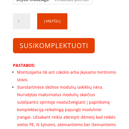
produkto
Į KREPŠELĮ
kiekis:
Skirstomosios
spintos
rėmas
SUSIKOMPLEKTUOTI
SS141040-
2-
1R-
PASTABOS:
200
Montuojama tik ant cokolio arba įkasamo tvirtinimo
(1400x1000x400)
stovo.
(200
Standartinėse dėžėse modulių laikiklių nėra.
mod.)
Nurodytas maksimalus modulių skaičius
sutelpantis spintoje neatsižvelgiant į papildomą
komplektaciją reikalingą pajungti modulinei
įrangai. Užsakant reikia atkreipti dėmesį kad reikės
vietos PE, N šynoms, ateinantiems bei išeinantiems