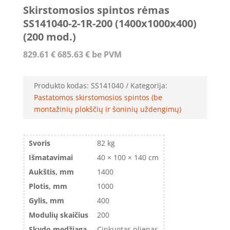
Skirstomosios spintos rėmas
SS141040-2-1R-200 (1400x1000x400)
(200 mod.)
829.61
€
685.63
€
be PVM
Produkto kodas:
SS141040
Kategorija:
Pastatomos skirstomosios spintos (be
montažinių plokščių ir šoninių uždengimų)
Svoris
82 kg
Išmatavimai
40 × 100 × 140 cm
Aukštis, mm
1400
Plotis, mm
1000
Gylis, mm
400
Modulių skaičius
200
Skydo medžiaga
Cinkuotas plienas