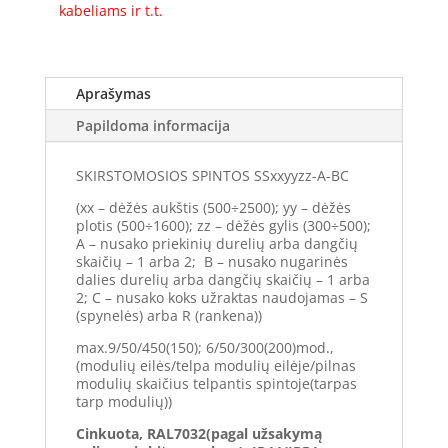
kabeliams ir t.t.
Aprašymas
Papildoma informacija
SKIRSTOMOSIOS SPINTOS SSxxyyzz-A-BC
(xx – dėžės aukštis (500÷2500); yy – dėžės
plotis (500÷1600); zz – dėžės gylis (300÷500);
A – nusako priekinių durelių arba dangčių
skaičių – 1 arba 2; B – nusako nugarinės
dalies durelių arba dangčių skaičių – 1 arba
2; C – nusako koks užraktas naudojamas – S
(spynelės) arba R (rankena))
max.9/50/450(150); 6/50/300(200)mod.,
(modulių eilės/telpa modulių eilėje/pilnas
modulių skaičius telpantis spintoje(tarpas
tarp modulių))
Cinkuota, RAL7032(pagal užsakymą