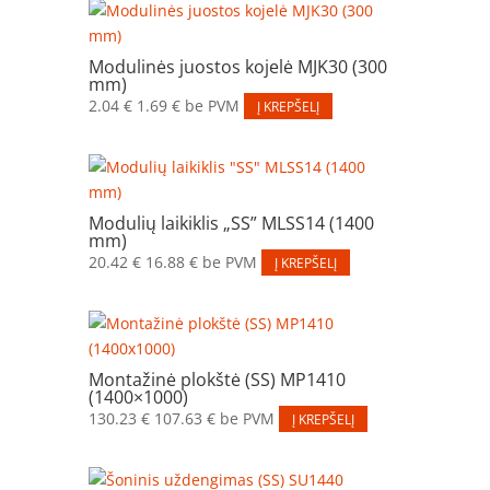
Modulinės juostos kojelė MJK30 (300
mm)
2.04
€
1.69
€
be PVM
Į KREPŠELĮ
Modulių laikiklis „SS” MLSS14 (1400
mm)
20.42
€
16.88
€
be PVM
Į KREPŠELĮ
Montažinė plokštė (SS) MP1410
(1400×1000)
130.23
€
107.63
€
be PVM
Į KREPŠELĮ