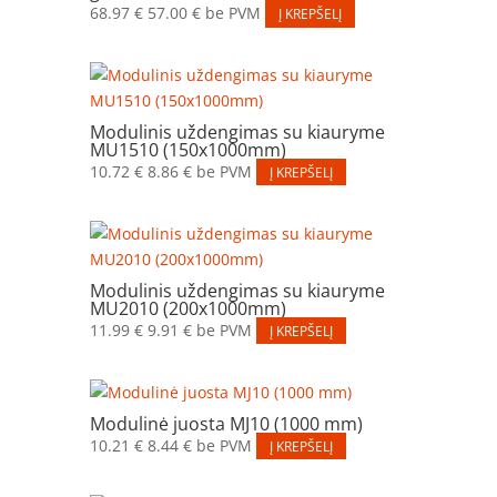
68.97
€
57.00
€
be PVM
Į KREPŠELĮ
Modulinis uždengimas su kiauryme
MU1510 (150x1000mm)
10.72
€
8.86
€
be PVM
Į KREPŠELĮ
Modulinis uždengimas su kiauryme
MU2010 (200x1000mm)
11.99
€
9.91
€
be PVM
Į KREPŠELĮ
Modulinė juosta MJ10 (1000 mm)
10.21
€
8.44
€
be PVM
Į KREPŠELĮ