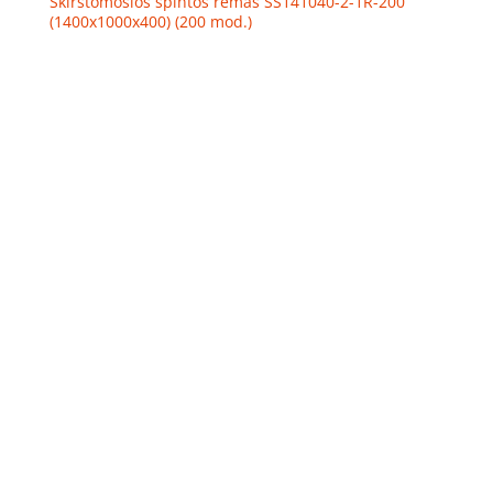
Skirstomosios spintos rėmas SS141040-2-1R-200
(1400x1000x400) (200 mod.)