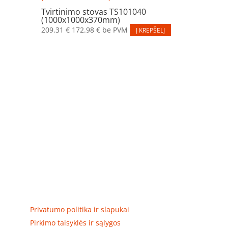
Tvirtinimo stovas TS101040
(1000x1000x370mm)
209.31
€
172.98
€
be PVM
Į KREPŠELĮ
Elektros apskaitos, tranzitinių, jėgos, automatikos ir
skirstomųjų skydų gamyba ir surinkimas
Privatumas, prekių pristatymas
Privatumo politika ir slapukai
Pirkimo taisyklės ir sąlygos