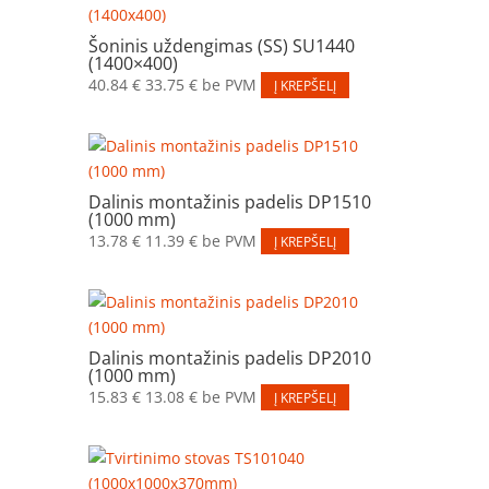
Šoninis uždengimas (SS) SU1440
(1400×400)
40.84
€
33.75
€
be PVM
Į KREPŠELĮ
Dalinis montažinis padelis DP1510
(1000 mm)
13.78
€
11.39
€
be PVM
Į KREPŠELĮ
Dalinis montažinis padelis DP2010
(1000 mm)
15.83
€
13.08
€
be PVM
Į KREPŠELĮ