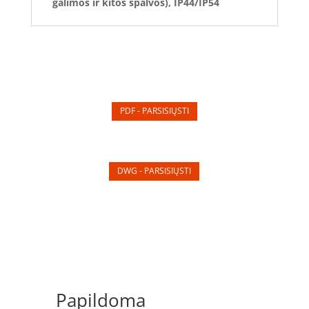
galimos ir kitos spalvos), IP44/IP54
PDF - PARSISIŲSTI
DWG - PARSISIŲSTI
Papildoma