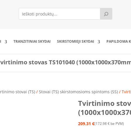
I
TRANZITINIAI SKYDAI
SKIRSTOMIEJI SKYDAI
PAPILDOMA K
virtinimo stovas TS101040 (1000x1000x370m
rtinimo stovai (TS)
/
Stovai (TS) skirstomosioms spintoms (SS)
/ Tvir
Tvirtinimo sto
(1000x1000x3
209.31
€
172.98
€
be PVM