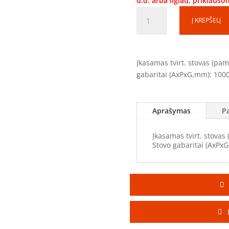
d.d. arba ilgiau, priklaus
produkto
Į KREPŠELĮ
kiekis:
Tvirtinimo
stovas
TS101040
Įkasamas tvirt. stovas (pa
(1000x1000x370mm)
gabaritai (AxPxG,mm): 100
Aprašymas
P
Įkasamas tvirt. stovas
Stovo gabaritai (AxPx