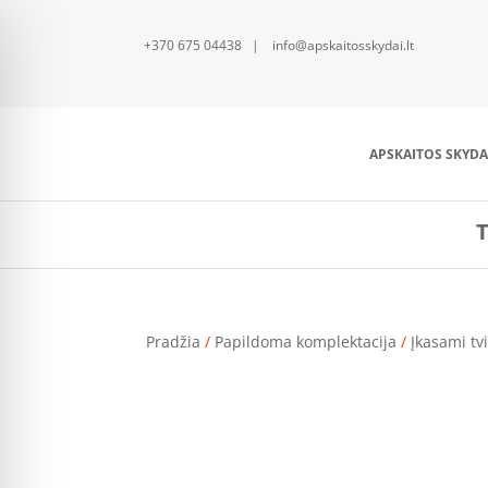
+370 675 04438 | info@apskaitosskydai.lt
APSKAITOS SKYDA
T
Pradžia
/
Papildoma komplektacija
/
Įkasami tvi