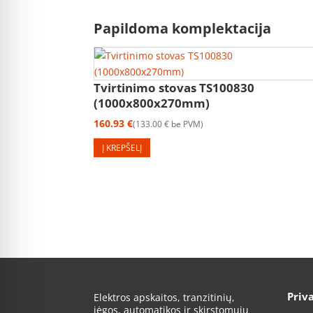
Papildoma komplektacija
Tvirtinimo stovas TS100830
(1000x800x270mm)
160.93
€
133.00
€
be PVM
Į KREPŠELĮ
Priv
Elektros apskaitos, tranzitinių,
jėgos, automatikos ir skirstomųjų