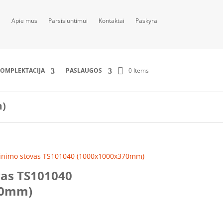
Apie mus
Parsisiuntimui
Kontaktai
Paskyra
0 Items
OMPLEKTACIJA
PASLAUGOS
m)
tinimo stovas TS101040 (1000x1000x370mm)
vas TS101040
70mm)