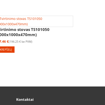
irtinimo stovas TS101050
1000x1000x470mm)
7.46
€
196.25
€
be PVM
 KREPŠELĮ
Kontaktai