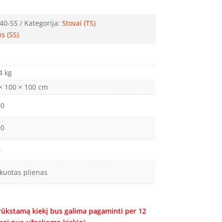
40-SS
Kategorija:
Stovai (TS)
s (SS)
4 kg
× 100 × 100 cm
00
00
0
kuotas plienas
trūkstamą kiekį bus galima pagaminti per 12