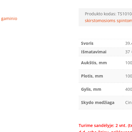
Produkto kodas:
TS1010
ro gaminio
skirstomosioms spintom
Svoris
39.
Išmatavimai
37 
Aukštis, mm
10
Plotis, mm
10
Gylis, mm
40
Skydo medžiaga
Cin
Turime sandėlyje: 2 vnt. (