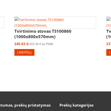
Tvirtinimo stovas TS100860
Tv
(1000x800x570mm)
(
245.03
€
23
202.50
€
be PVM
Į KREPŠELĮ
Į
atumas, prekių pristatymas
Prekių kategorijos