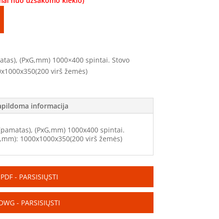
omai nuo užsakomo kiekio)
matas), (PxG,mm) 1000×400 spintai. Stovo
0x1000x350(200 virš žemės)
apildoma informacija
 (pamatas), (PxG,mm) 1000x400 spintai.
G,mm): 1000x1000x350(200 virš žemės)
PDF - PARSISIŲSTI
DWG - PARSISIŲSTI