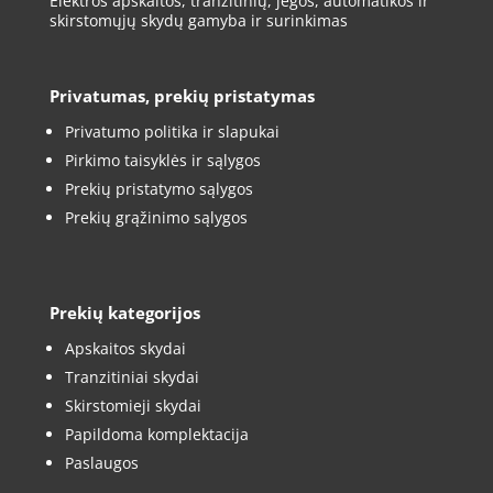
Elektros apskaitos, tranzitinių, jėgos, automatikos ir
skirstomųjų skydų gamyba ir surinkimas
Privatumas, prekių pristatymas
Privatumo politika ir slapukai
Pirkimo taisyklės ir sąlygos
Prekių pristatymo sąlygos
Prekių grąžinimo sąlygos
Prekių kategorijos
Apskaitos skydai
Tranzitiniai skydai
Skirstomieji skydai
Papildoma komplektacija
Paslaugos