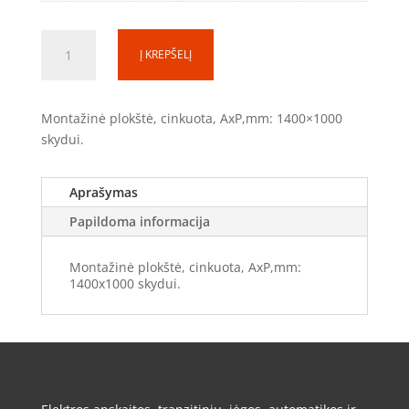
produkto
Į KREPŠELĮ
kiekis:
Montažinė
plokštė
Montažinė plokštė, cinkuota, AxP,mm: 1400×1000
(SS)
skydui.
MP1410
(1400x1000)
Aprašymas
Papildoma informacija
Montažinė plokštė, cinkuota, AxP,mm:
1400x1000 skydui.