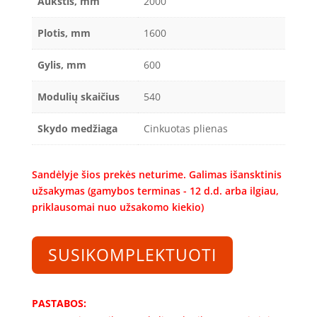
Aukštis, mm
2000
Plotis, mm
1600
Gylis, mm
600
Modulių skaičius
540
Skydo medžiaga
Cinkuotas plienas
Sandėlyje šios prekės neturime. Galimas išansktinis
užsakymas (gamybos terminas - 12 d.d. arba ilgiau,
priklausomai nuo užsakomo kiekio)
SUSIKOMPLEKTUOTI
PASTABOS: