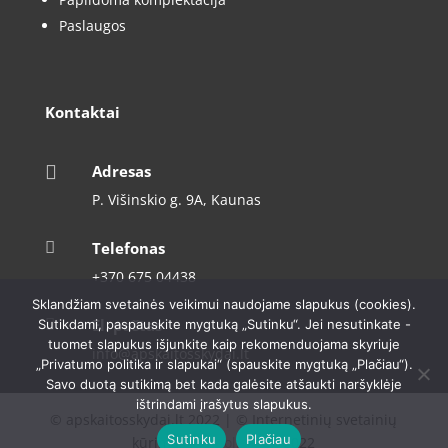
Paslaugos
Kontaktai

Adresas
P. Višinskio g. 9A, Kaunas

Telefonas
+370 675 04438
Sklandžiam svetainės veikimui naudojame slapukus (cookies).

El. paštas
Sutikdami, paspauskite mygtuką „Sutinku“. Jei nesutinkate -
tuomet slapukus išjunkite kaip rekomenduojama skyriuje
info@apskaitosskydai.lt
„Privatumo politika ir slapukai“ (spauskite mygtuką „Plačiau“).
Savo duotą sutikimą bet kada galėsite atšaukti naršyklėje
ištrindami įrašytus slapukus.
© apskaitosskydai.lt 2022 | © Internetinių svetainių
Sutinku
Plačiau
kūrimas –
Dipolis.com
2022