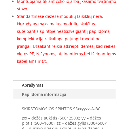
Montuojama tik ant cokolio arba įkasamo tvirtinimo
stovo.
Standartinėse dėžėse modulių laikiklių nėra.
Nurodytas maksimalus modulių skaičius
sutelpantis spintoje neatsižvelgiant į papildomą
komplektaciją reikalingą pajungti modulinei
įrangai. Užsakant reikia atkreipti dėmesį kad reikės
vietos PE, N šynoms, ateinantiems bei išeinantiems
kabeliams ir t.t.
Aprašymas
Papildoma informacija
SKIRSTOMOSIOS SPINTOS SSxxyyzz-A-BC
(xx – dėžės aukštis (500÷2500); yy – dėžės
plotis (500÷1600); zz – dėžės gylis (300÷500);
A – nusako priekinių durelių arba dangčių