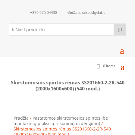
+370 675 04438 | info@apskaitosskydai.lt
0 Items
Skirstomosios spintos rėmas SS201660-2-2R-540
(2000x1600x600) (540 mod.)
Pradžia
/
Pastatomos skirstomosios spintos (be
montažinių plokščių ir šoninių uždengimų)
/
Skirstomosios spintos rėmas SS201660-2-2R-540
(2000x1600x600) (540 mod.)