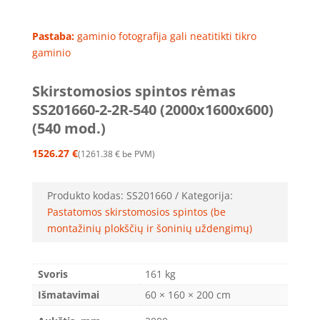
Pastaba:
gaminio fotografija gali neatitikti tikro
gaminio
Skirstomosios spintos rėmas
SS201660-2-2R-540 (2000x1600x600)
(540 mod.)
1526.27
€
1261.38
€
be PVM
Produkto kodas:
SS201660
Kategorija:
Pastatomos skirstomosios spintos (be
montažinių plokščių ir šoninių uždengimų)
Svoris
161 kg
Išmatavimai
60 × 160 × 200 cm