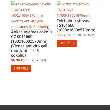
Tvirtinimo stovas
TS101660
(1000x1600x570mm)
Ankeruojamas cokolis
330.79
€
273.38
€
be PVM
COK011660
(100x1600x570mm)
Į KREPŠELĮ
(Vienas ant kito gali
montuotis iki 5
cokolių)
96.96
€
80.13
€
be PVM
Į KREPŠELĮ