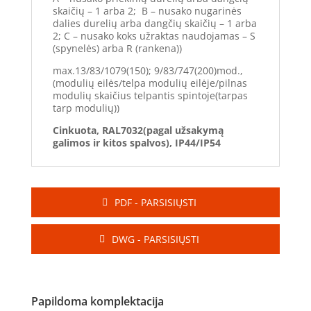
skaičių – 1 arba 2; B – nusako nugarinės
dalies durelių arba dangčių skaičių – 1 arba
2; C – nusako koks užraktas naudojamas – S
(spynelės) arba R (rankena))
max.13/83/1079(150); 9/83/747(200)mod.,
(modulių eilės/telpa modulių eilėje/pilnas
modulių skaičius telpantis spintoje(tarpas
tarp modulių))
Cinkuota, RAL7032(pagal užsakymą
galimos ir kitos spalvos), IP44/IP54
PDF - PARSISIŲSTI
DWG - PARSISIŲSTI
Papildoma komplektacija