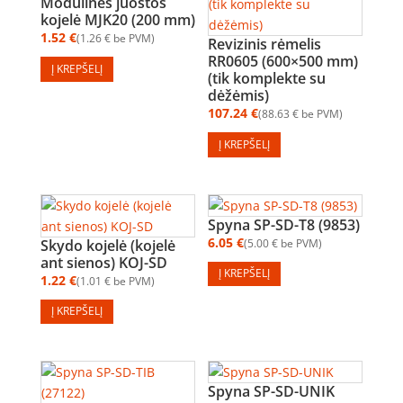
Modulinės juostos
kojelė MJK20 (200 mm)
1.52
€
1.26
€
be PVM
Revizinis rėmelis
RR0605 (600×500 mm)
Į KREPŠELĮ
(tik komplekte su
dėžėmis)
107.24
€
88.63
€
be PVM
Į KREPŠELĮ
Spyna SP-SD-T8 (9853)
6.05
€
Skydo kojelė (kojelė
5.00
€
be PVM
ant sienos) KOJ-SD
Į KREPŠELĮ
1.22
€
1.01
€
be PVM
Į KREPŠELĮ
Spyna SP-SD-UNIK