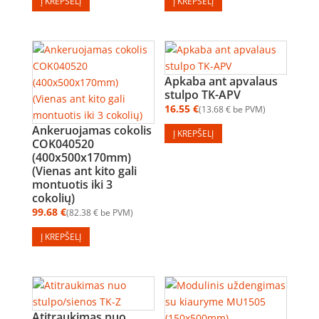
Į KREPŠELĮ
Į KREPŠELĮ
Apkaba ant apvalaus
stulpo TK-APV
16.55
€
13.68
€
be PVM
Ankeruojamas cokolis
Į KREPŠELĮ
COK040520
(400x500x170mm)
(Vienas ant kito gali
montuotis iki 3
cokolių)
99.68
€
82.38
€
be PVM
Į KREPŠELĮ
Atitraukimas nuo