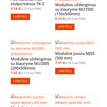
stulpo/sienos TK-Z
Modulinis uždengimas
5.14
€
4.25
€
be PVM
su kiauryme MU1505
(150x500mm)
Į KREPŠELĮ
6.12
€
5.06
€
be PVM
Į KREPŠELĮ
Modulinė juosta MJ05
(500 mm)
Modulinis uždengimas
7.91
€
su kiauryme MU2005
6.54
€
be PVM
(200x500mm)
Į KREPŠELĮ
7.42
€
6.13
€
be PVM
Į KREPŠELĮ