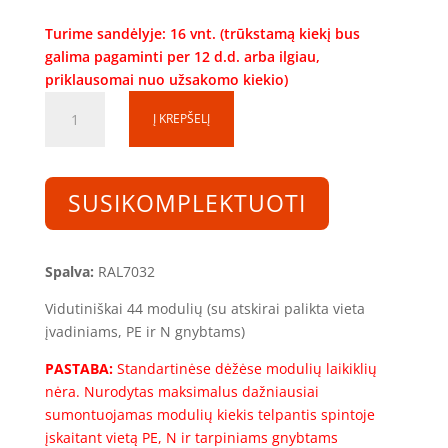
Turime sandėlyje: 16 vnt. (trūkstamą kiekį bus
galima pagaminti per 12 d.d. arba ilgiau,
priklausomai nuo užsakomo kiekio)
produkto
Į KREPŠELĮ
kiekis:
Skirstomoji
dėžutė
SD060520-
SUSIKOMPLEKTUOTI
1S-
44
(44mod.)
Spalva:
RAL7032
(600x500x200)
Vidutiniškai 44 modulių (su atskirai palikta vieta
įvadiniams, PE ir N gnybtams)
PASTABA:
Standartinėse dėžėse modulių laikiklių
nėra. Nurodytas maksimalus dažniausiai
sumontuojamas modulių kiekis telpantis spintoje
įskaitant vietą PE, N ir tarpiniams gnybtams