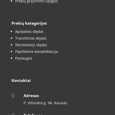
Prekių grąžinimo sąlygos
Prekių kategorijos
Apskaitos skydai
Tranzitiniai skydai
Skirstomieji skydai
Papildoma komplektacija
Paslaugos
Kontaktai

Adresas
P. Višinskio g. 9A, Kaunas