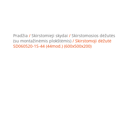
Pradžia
/
Skirstomieji skydai
/
Skirstomosios dėžutės
(su montažinėmis plokštėmis)
/ Skirstomoji dėžutė
SD060520-1S-44 (44mod.) (600x500x200)