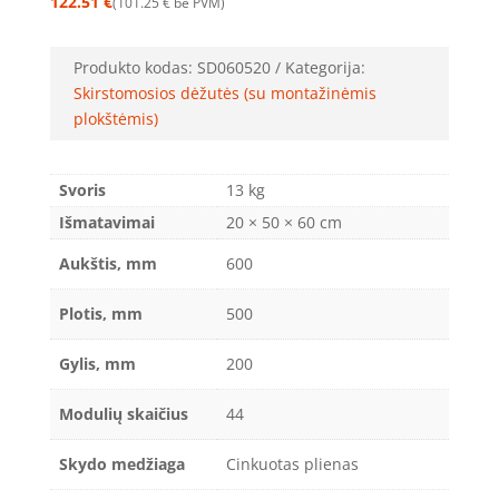
122.51
€
101.25
€
be PVM
Produkto kodas:
SD060520
Kategorija:
Skirstomosios dėžutės (su montažinėmis
plokštėmis)
Svoris
13 kg
Išmatavimai
20 × 50 × 60 cm
Aukštis, mm
600
Plotis, mm
500
Gylis, mm
200
Modulių skaičius
44
Skydo medžiaga
Cinkuotas plienas