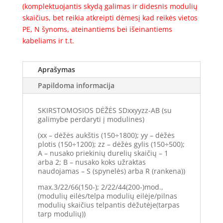
(komplektuojantis skydą galimas ir didesnis modulių
skaičius, bet reikia atkreipti dėmesį kad reikės vietos
PE, N šynoms, ateinantiems bei išeinantiems
kabeliams ir t.t.
Aprašymas
Papildoma informacija
SKIRSTOMOSIOS DĖŽĖS SDxxyyzz-AB (su
galimybe perdaryti į modulines)
(xx – dėžės aukštis (150÷1800); yy – dėžės
plotis (150÷1200); zz – dėžės gylis (150÷500);
A – nusako priekinių durelių skaičių – 1
arba 2; B – nusako koks užraktas
naudojamas – S (spynelės) arba R (rankena))
max.3/22/66(150-); 2/22/44(200-)mod.,
(modulių eilės/telpa modulių eilėje/pilnas
modulių skaičius telpantis dėžutėje(tarpas
tarp modulių))