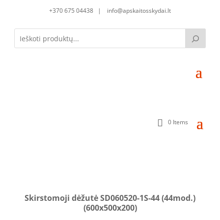
+370 675 04438 | info@apskaitosskydai.lt
0 Items
Skirstomoji dėžutė SD060520-1S-44 (44mod.)
(600x500x200)