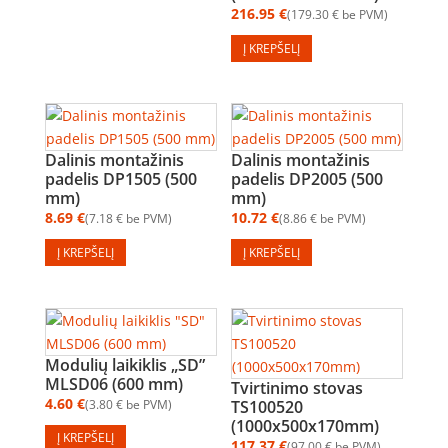
216.95
€
179.30
€
be PVM
Į KREPŠELĮ
Dalinis montažinis
Dalinis montažinis
padelis DP1505 (500
padelis DP2005 (500
mm)
mm)
8.69
€
10.72
€
7.18
€
be PVM
8.86
€
be PVM
Į KREPŠELĮ
Į KREPŠELĮ
Modulių laikiklis „SD”
MLSD06 (600 mm)
Tvirtinimo stovas
4.60
€
3.80
€
be PVM
TS100520
(1000x500x170mm)
Į KREPŠELĮ
117.37
€
97.00
€
be PVM