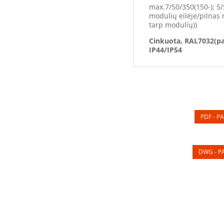
max.7/50/350(150-); 5/
modulių eilėje/pilnas 
tarp modulių))
Cinkuota, RAL7032(pa
IP44/IP54
PDF - PA
DWG - PA