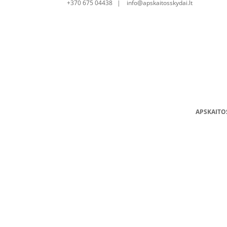
+370 675 04438 | info@apskaitosskydai.lt
APSKAITO
Skirstom