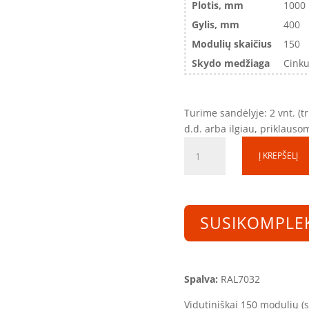
Plotis, mm
1000
Gylis, mm
400
Modulių skaičius
150
Skydo medžiaga
Cinku
Turime sandėlyje: 2 vnt. (
d.d. arba ilgiau, priklaus
produkto
Į KREPŠELĮ
kiekis:
Skirstomoji
dėžutė
SDD121040-
SUSIKOMPLE
2R-
150
(150mod.)
(1200x1000x400)
Spalva:
RAL7032
Vidutiniškai 150 modulių (su