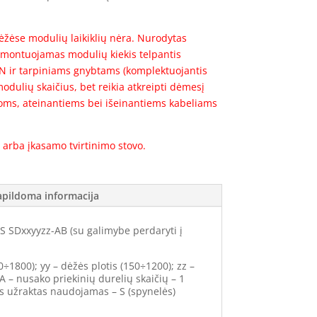
žėse modulių laikiklių nėra. Nurodytas
montuojamas modulių kiekis telpantis
, N ir tarpiniams gnybtams (komplektuojantis
odulių skaičius, bet reikia atkreipti dėmesį
noms, ateinantiems bei išeinantiems kabeliams
 arba įkasamo tvirtinimo stovo.
apildoma informacija
SDxxyyzz-AB (su galimybe perdaryti į
0÷1800); yy – dėžės plotis (150÷1200); zz –
 A – nusako priekinių durelių skaičių – 1
ks užraktas naudojamas – S (spynelės)