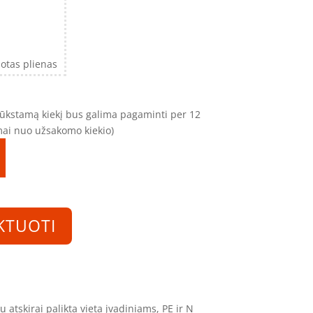
otas plienas
trūkstamą kiekį bus galima pagaminti per 12
omai nuo užsakomo kiekio)
KTUOTI
 atskirai palikta vieta įvadiniams, PE ir N