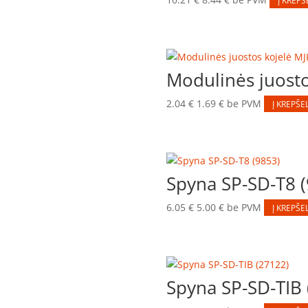
Į KREPŠ
Modulinės juost
2.04
€
1.69
€
be PVM
Į KREPŠEL
Spyna SP-SD-T8 
6.05
€
5.00
€
be PVM
Į KREPŠEL
Spyna SP-SD-TIB 