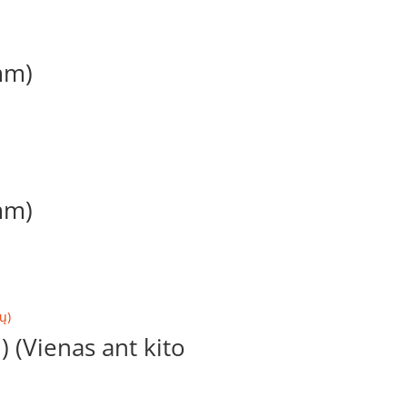
mm)
mm)
(Vienas ant kito