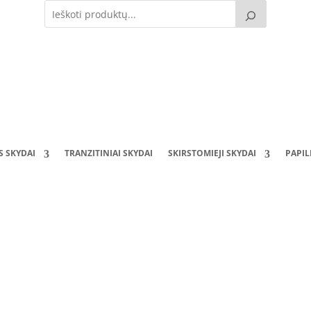
S SKYDAI
TRANZITINIAI SKYDAI
SKIRSTOMIEJI SKYDAI
PAPI
oji dėžutė SDD121040-2R-150 (150mod.) (1200x