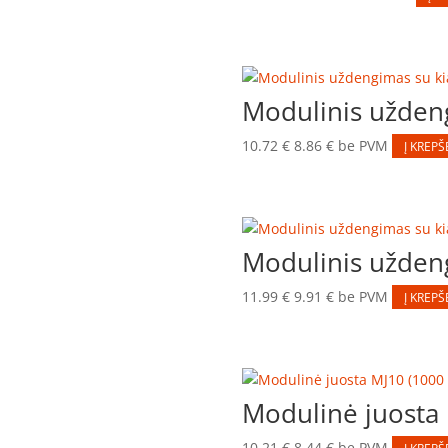
Modulinis užde
10.72
€
8.86
€
be PVM
Į KREPŠ
Modulinis užde
11.99
€
9.91
€
be PVM
Į KREPŠ
Modulinė juosta
10.21
€
8.44
€
be PVM