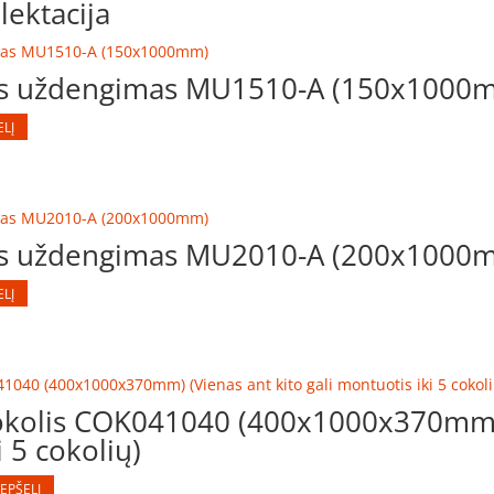
ektacija
nis uždengimas MU1510-A (150x1000
ELĮ
nis uždengimas MU2010-A (200x1000
ELĮ
kolis COK041040 (400x1000x370mm) 
i 5 cokolių)
REPŠELĮ