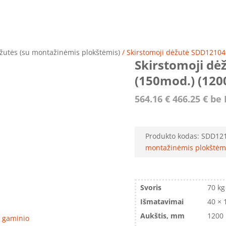
žutės (su montažinėmis plokštėmis)
/ Skirstomoji dėžutė SDD12104
Skirstomoji dė
(150mod.) (120
564.16
€
466.25
€
be 
Produkto kodas:
SDD12
montažinėmis plokštėm
Svoris
70 kg
Išmatavimai
40 × 
Aukštis, mm
1200
ro gaminio