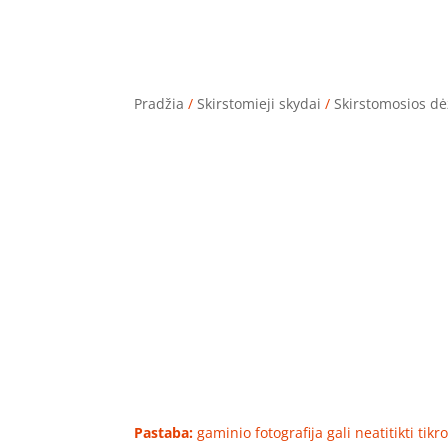
Pradžia
/
Skirstomieji skydai
/
Skirstomosios dė
Pastaba:
gaminio fotografija gali neatitikti tik