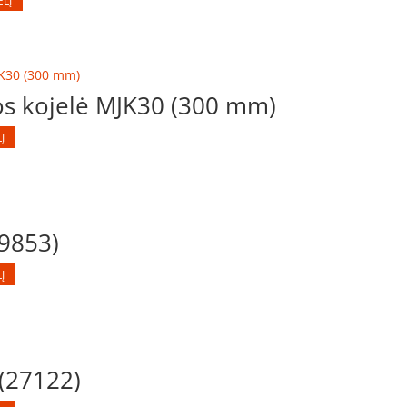
ELĮ
os kojelė MJK30 (300 mm)
Į
(9853)
Į
(27122)