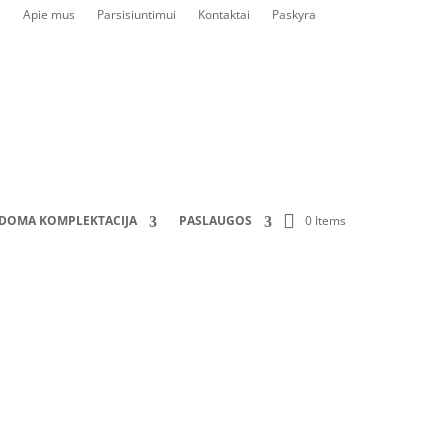
Apie mus
Parsisiuntimui
Kontaktai
Paskyra
0 Items
LDOMA KOMPLEKTACIJA
PASLAUGOS
1000x400)