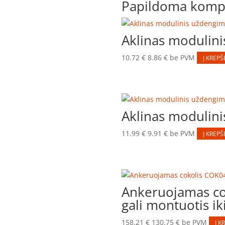
Papildoma kompl
Aklinas moduli
10.72
€
8.86
€
be PVM
Į KREPŠ
Aklinas moduli
11.99
€
9.91
€
be PVM
Į KREPŠ
Ankeruojamas co
gali montuotis ik
158.21
€
130.75
€
be PVM
Į K