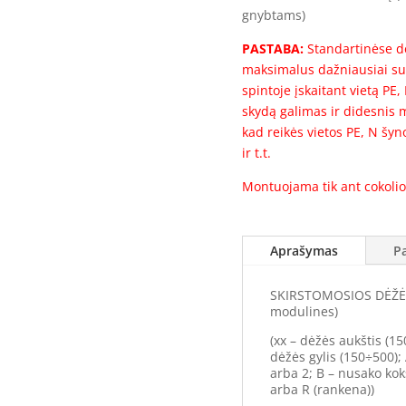
gnybtams)
PASTABA:
Standartinėse dė
maksimalus dažniausiai su
spintoje įskaitant vietą PE
skydą galimas ir didesnis m
kad reikės vietos PE, N šy
ir t.t.
Montuojama tik ant cokolio
Aprašymas
P
SKIRSTOMOSIOS DĖŽĖS 
modulines)
(xx – dėžės aukštis (15
dėžės gylis (150÷500);
arba 2; B – nusako ko
arba R (rankena))