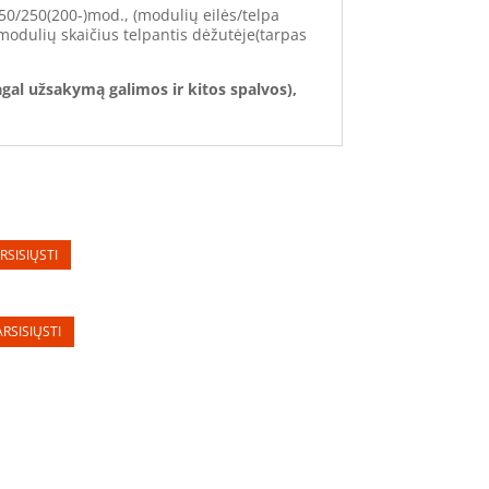
50/250(200-)mod., (modulių eilės/telpa
modulių skaičius telpantis dėžutėje(tarpas
gal užsakymą galimos ir kitos spalvos),
RSISIŲSTI
RSISIŲSTI