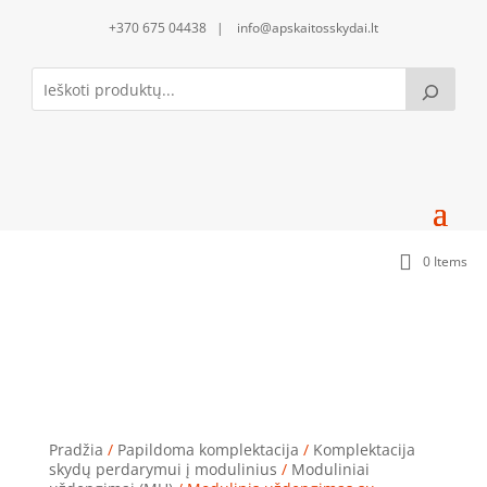
+370 675 04438 | info@apskaitosskydai.lt
0 Items
Modulinis uždengimas su kiauryme MU1505
(150x500mm)
Pradžia
/
Papildoma komplektacija
/
Komplektacija
skydų perdarymui į modulinius
/
Moduliniai