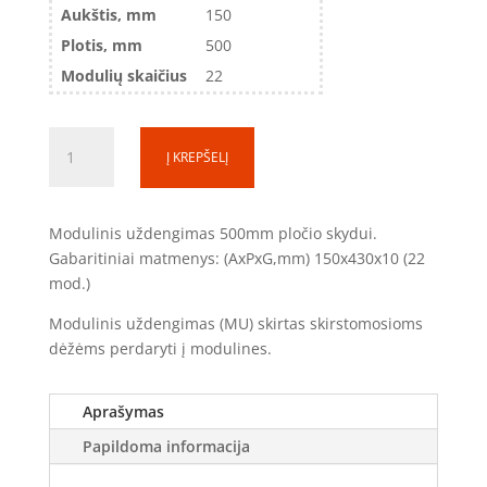
Aukštis, mm
150
Plotis, mm
500
Modulių skaičius
22
produkto
Į KREPŠELĮ
kiekis:
Modulinis
uždengimas
Modulinis uždengimas 500mm pločio skydui.
su
Gabaritiniai matmenys: (AxPxG,mm) 150x430x10 (22
kiauryme
mod.)
MU1505
(150x500mm)
Modulinis uždengimas (MU) skirtas skirstomosioms
dėžėms perdaryti į modulines.
Aprašymas
Papildoma informacija