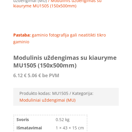
uždengimai (MU)
/ Modulinis uždengimas su
kiauryme MU1505 (150x500mm)
Pastaba:
gaminio fotografija gali neatitikti tikro
gaminio
Modulinis uždengimas su kiauryme
MU1505 (150x500mm)
6.12
€
5.06
€
be PVM
Produkto kodas:
MU1505
Kategorija:
Moduliniai uždengimai (MU)
Svoris
0.52 kg
Išmatavimai
1 × 43 × 15 cm