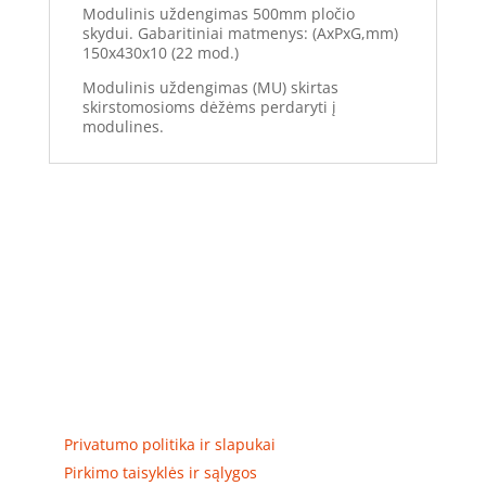
Modulinis uždengimas 500mm pločio
skydui. Gabaritiniai matmenys: (AxPxG,mm)
150x430x10 (22 mod.)
Modulinis uždengimas (MU) skirtas
skirstomosioms dėžėms perdaryti į
modulines.
Elektros apskaitos, tranzitinių, jėgos, automatikos ir
skirstomųjų skydų gamyba ir surinkimas
Privatumas, prekių pristatymas
Privatumo politika ir slapukai
Pirkimo taisyklės ir sąlygos