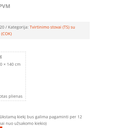
PVM
20
Kategorija:
Tvirtinimo stovai (TS) su
 (COK)
kg
50 × 140 cm
otas plienas
trūkstamą kiekį bus galima pagaminti per 12
omai nuo užsakomo kiekio)