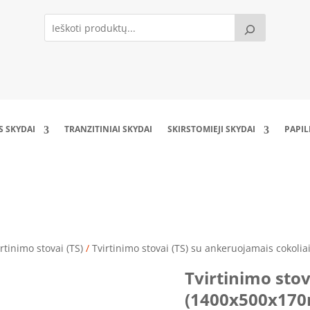
S SKYDAI
TRANZITINIAI SKYDAI
SKIRSTOMIEJI SKYDAI
PAPI
Tvirtinimo stovas TS140520 (1400x500x170mm
rtinimo stovai (TS)
/
Tvirtinimo stovai (TS) su ankeruojamais cokolia
Tvirtinimo sto
(1400x500x17