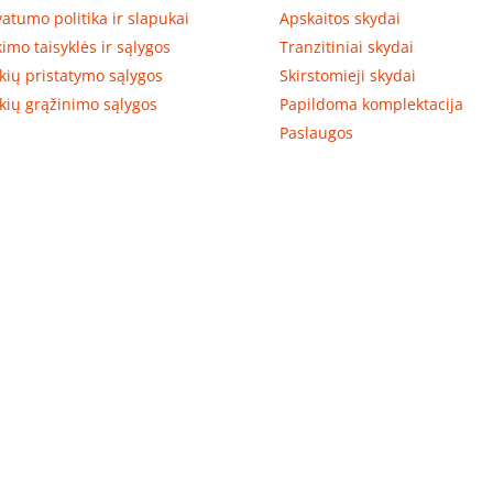
vatumo politika ir slapukai
Apskaitos skydai
kimo taisyklės ir sąlygos
Tranzitiniai skydai
kių pristatymo sąlygos
Skirstomieji skydai
kių grąžinimo sąlygos
Papildoma komplektacija
Paslaugos