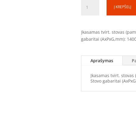
produkto
Į KREPŠELĮ
kiekis:
Tvirtinimo
stovas
TS140520
Įkasamas tvirt. stovas (pa
(1400x500x170mm)
gabaritai (AxPxG,mm): 140
Aprašymas
P
Įkasamas tvirt. stovas
Stovo gabaritai (AxPx
tumas, prekių pristatymas
Prekių kategorijos