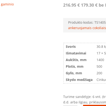
ro gaminio
216.95
€
179.30
€
be 
Produkto kodas:
TS1405
ankeruojamais cokoliais
Svoris
30.8 
Išmatavimai
17 × 
Aukštis, mm
1400
Plotis, mm
500
Gylis, mm
200
Skydo medžiaga
Cinku
Turime sandėlyje: 6 vnt. (
d.d. arba ilgiau, priklaus