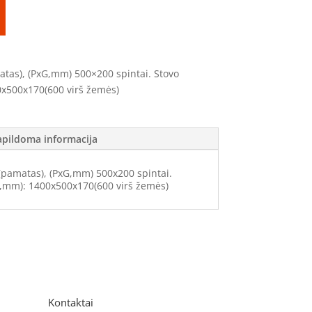
matas), (PxG,mm) 500×200 spintai. Stovo
0x500x170(600 virš žemės)
apildoma informacija
 (pamatas), (PxG,mm) 500x200 spintai.
G,mm): 1400x500x170(600 virš žemės)
Kontaktai