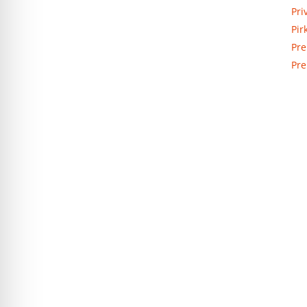
Elektros apskaitos, tranzitinių,
Pri
jėgos, automatikos ir skirstomųjų
Pir
skydų gamyba ir surinkimas
Pre
Pre