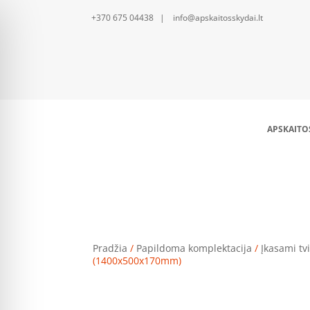
+370 675 04438 | info@apskaitosskydai.lt
APSKAITO
Pradžia
/
Papildoma komplektacija
/
Įkasami tvi
(1400x500x170mm)