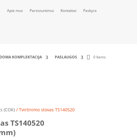
Apie mus
Parsisiuntimui
Kontaktai
Paskyra
0 Items
LDOMA KOMPLEKTACIJA
PASLAUGOS
)
is (COK)
/ Tvirtinimo stovas TS140520
vas TS140520
0mm)