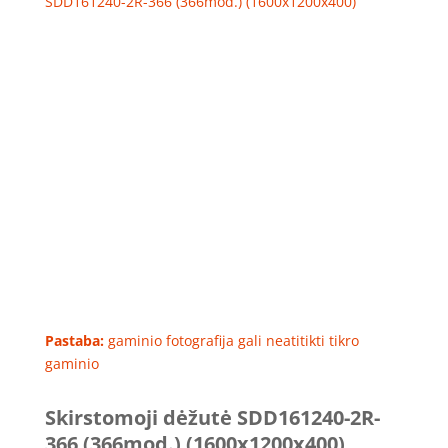
SDD161240-2R-366 (366mod.) (1600x1200x400)
Pastaba:
gaminio fotografija gali neatitikti tikro
gaminio
Skirstomoji dėžutė SDD161240-2R-
366 (366mod.) (1600x1200x400)