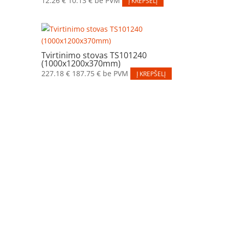
12.26
€
10.13
€
be PVM
Į KREPŠELĮ
Tvirtinimo stovas TS101240
(1000x1200x370mm)
227.18
€
187.75
€
be PVM
Į KREPŠELĮ
Elektros apskaitos, tranzitinių, jėgos, automatikos ir
skirstomųjų skydų gamyba ir surinkimas