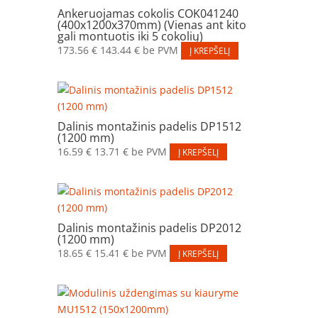
Ankeruojamas cokolis COK041240
(400x1200x370mm) (Vienas ant kito
gali montuotis iki 5 cokolių)
173.56
€
143.44
€
be PVM
Į KREPŠELĮ
Dalinis montažinis padelis DP1512
(1200 mm)
16.59
€
13.71
€
be PVM
Į KREPŠELĮ
Dalinis montažinis padelis DP2012
(1200 mm)
18.65
€
15.41
€
be PVM
Į KREPŠELĮ