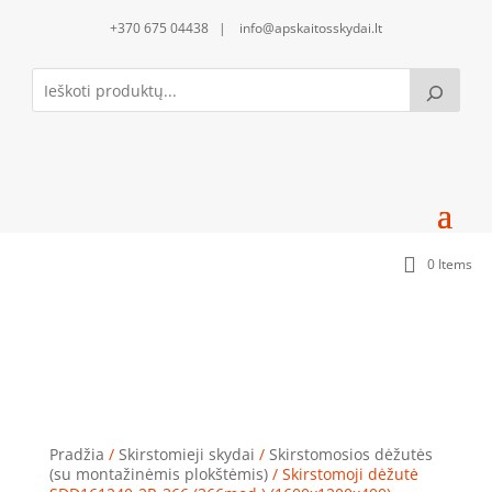
+370 675 04438 | info@apskaitosskydai.lt
0 Items
Skirstomoji dėžutė SDD161240-2R-366 (366mod.)
(1600x1200x400)
Pradžia
/
Skirstomieji skydai
/
Skirstomosios dėžutės
(su montažinėmis plokštėmis)
/ Skirstomoji dėžutė