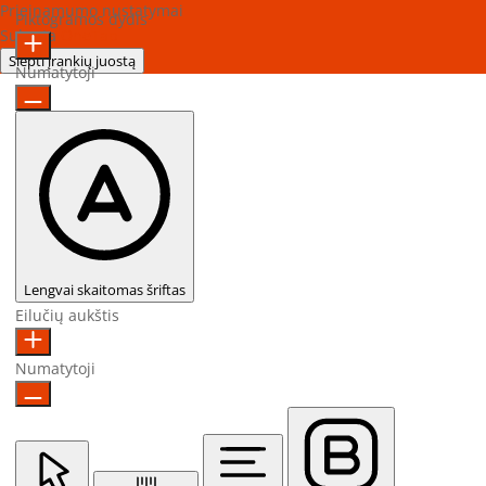
Prieinamumo nustatymai
Piktogramos dydis
Sukurta
OneTap
Slėpti įrankių juostą
Numatytoji
Lengvai skaitomas šriftas
Eilučių aukštis
Numatytoji