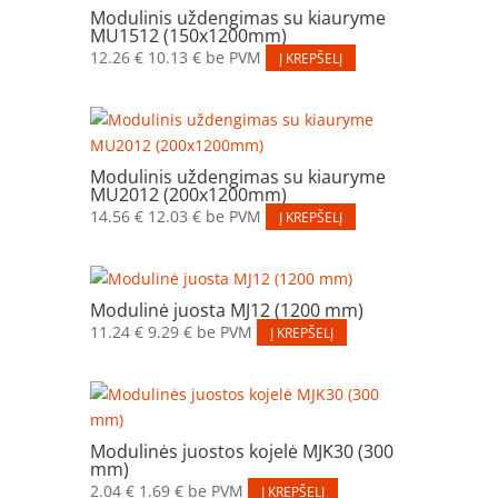
Modulinis uždengimas su kiauryme
MU1512 (150x1200mm)
12.26
€
10.13
€
be PVM
Į KREPŠELĮ
Modulinis uždengimas su kiauryme
MU2012 (200x1200mm)
14.56
€
12.03
€
be PVM
Į KREPŠELĮ
Modulinė juosta MJ12 (1200 mm)
11.24
€
9.29
€
be PVM
Į KREPŠELĮ
Modulinės juostos kojelė MJK30 (300
mm)
2.04
€
1.69
€
be PVM
Į KREPŠELĮ