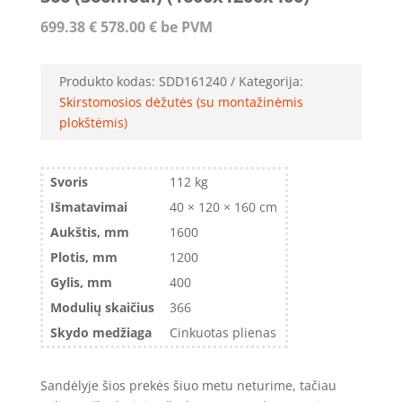
699.38
€
578.00
€
be PVM
Produkto kodas:
SDD161240
Kategorija:
Skirstomosios dėžutės (su montažinėmis
plokštėmis)
Svoris
112 kg
Išmatavimai
40 × 120 × 160 cm
Aukštis, mm
1600
Plotis, mm
1200
Gylis, mm
400
Modulių skaičius
366
Skydo medžiaga
Cinkuotas plienas
Sandėlyje šios prekės šiuo metu neturime, tačiau