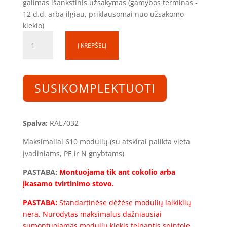
galimas išankstinis užsakymas (gamybos terminas -
12 d.d. arba ilgiau, priklausomai nuo užsakomo
kiekio)
produkto
Į KREPŠELĮ
kiekis:
Skirstomoji
dėžutė
SDD161240-
SUSIKOMPLEKTUOTI
2R-
366
(366mod.)
Spalva:
RAL7032
(1600x1200x400)
Maksimaliai 610 modulių (su atskirai palikta vieta
įvadiniams, PE ir N gnybtams)
PASTABA:
Montuojama tik ant cokolio arba
įkasamo tvirtinimo stovo.
PASTABA:
Standartinėse dėžėse modulių laikiklių
nėra. Nurodytas maksimalus dažniausiai
sumontuojamas modulių kiekis telpantis spintoje