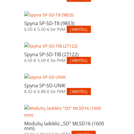
Spyna SP-SD-T8 (9853)
6.05
€
5.00
€
be PVM
Į KREPŠELĮ
Spyna SP-SD-TIB (27122)
6.05
€
5.00
€
be PVM
Į KREPŠELĮ
Spyna SP-SD-UNIK
8.32
€
6.88
€
be PVM
Į KREPŠELĮ
Modulių laikiklis „SD” MLSD16 (1600
mm)