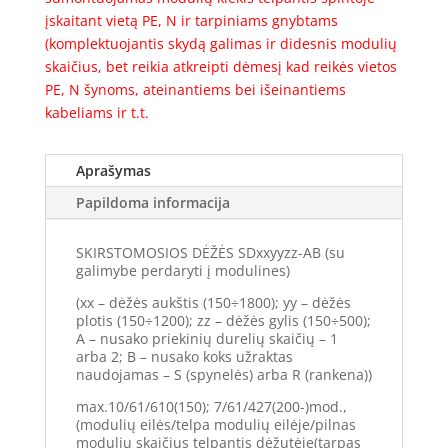
įskaitant vietą PE, N ir tarpiniams gnybtams
(komplektuojantis skydą galimas ir didesnis modulių
skaičius, bet reikia atkreipti dėmesį kad reikės vietos
PE, N šynoms, ateinantiems bei išeinantiems
kabeliams ir t.t.
Aprašymas
Papildoma informacija
SKIRSTOMOSIOS DĖŽĖS SDxxyyzz-AB (su
galimybe perdaryti į modulines)
(xx – dėžės aukštis (150÷1800); yy – dėžės
plotis (150÷1200); zz – dėžės gylis (150÷500);
A – nusako priekinių durelių skaičių – 1
arba 2; B – nusako koks užraktas
naudojamas – S (spynelės) arba R (rankena))
max.10/61/610(150); 7/61/427(200-)mod.,
(modulių eilės/telpa modulių eilėje/pilnas
modulių skaičius telpantis dėžutėje(tarpas