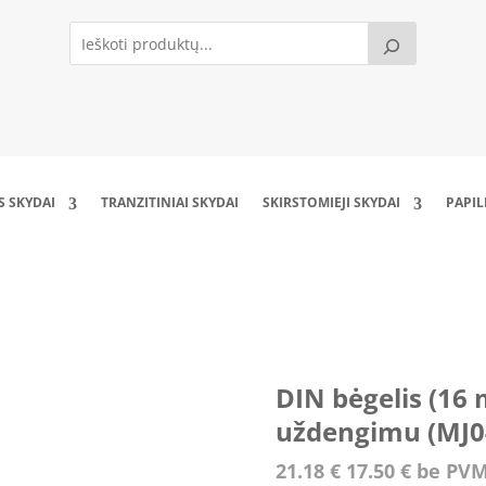
S SKYDAI
TRANZITINIAI SKYDAI
SKIRSTOMIEJI SKYDAI
PAPI
modulių) su 200mm aklinu uždengimu (MJ04_
DIN bėgelis (16
uždengimu (MJ
21.18
€
17.50
€
be PV