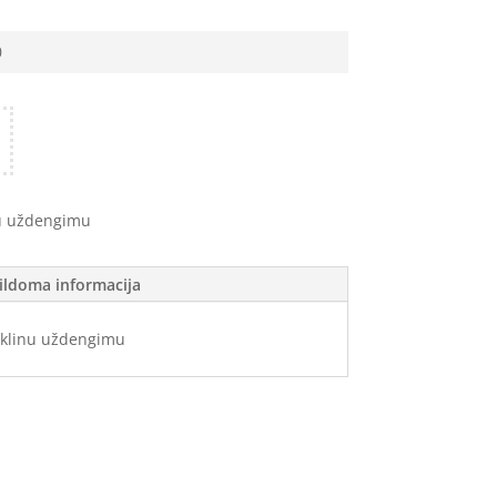
0
u uždengimu
ildoma informacija
aklinu uždengimu