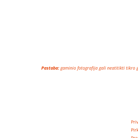
Pastaba:
gaminio fotografija gali neatitikti tikro
Priva
Elektros apskaitos, tranzitinių,
Pri
jėgos, automatikos ir skirstomųjų
Pir
skydų gamyba ir surinkimas
Pre