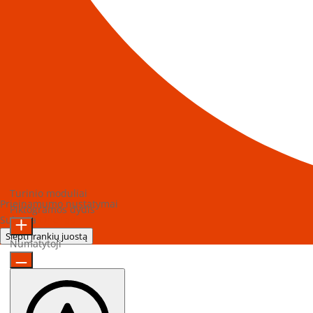
Turinio moduliai
Prieinamumo nustatymai
Piktogramos dydis
Sukurta
OneTap
Slėpti įrankių juostą
Numatytoji