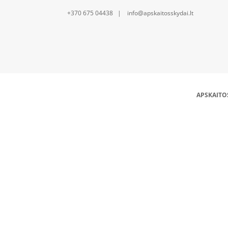
+370 675 04438 | info@apskaitosskydai.lt
APSKAITO
DIN bėgelis (16 