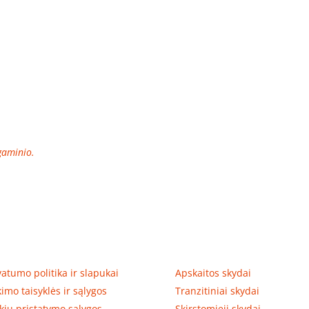
 gaminio.
tumas, prekių pristatymas
Prekių kategorijos
vatumo politika ir slapukai
Apskaitos skydai
kimo taisyklės ir sąlygos
Tranzitiniai skydai
kių pristatymo sąlygos
Skirstomieji skydai