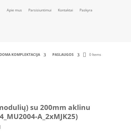
Apie mus
Parsisiuntimui
Kontaktai
Paskyra
0 Items
LDOMA KOMPLEKTACIJA
PASLAUGOS
MU2004-A_2xMJK25)
 modulių) su 200mm aklinu
04_MU2004-A_2xMJK25)
M