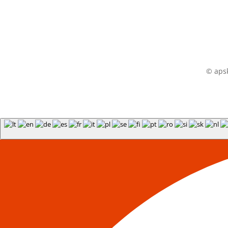
© apsk