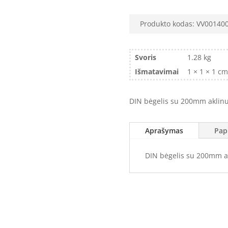
Produkto kodas:
VV00140
Svoris
1.28 kg
Išmatavimai
1 × 1 × 1 cm
DIN bėgelis su 200mm aklin
Aprašymas
Pap
DIN bėgelis su 200mm 