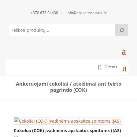
+370 675 04438 | info@apskaitosskydai.lt
0 Items
Ankeruojami cokoliai / atkėlimai ant tvirto
pagrindo (COK)
Cokoliai (COK) įvadinėms apskaitos spintoms (ĮAS)