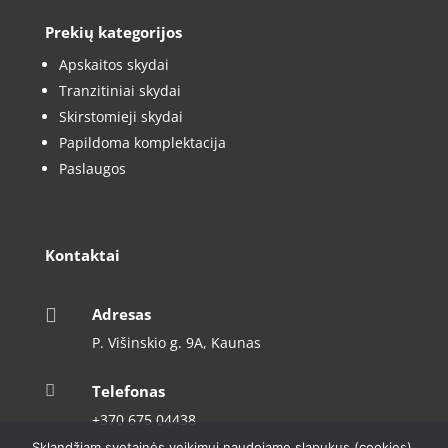
Prekių kategorijos
Apskaitos skydai
Tranzitiniai skydai
Skirstomieji skydai
Papildoma komplektacija
Paslaugos
Kontaktai

Adresas
P. Višinskio g. 9A, Kaunas

Telefonas
+370 675 04438
Sklandžiam svetainės veikimui naudojame slapukus (cookies).