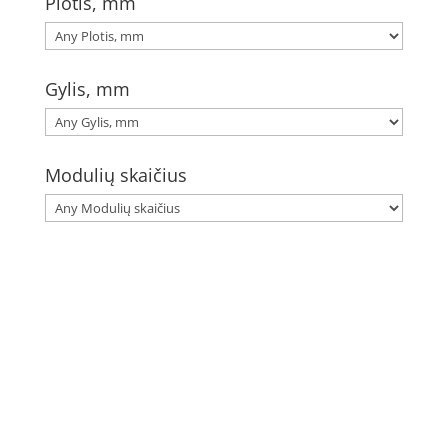
Plotis, mm
Gylis, mm
Modulių skaičius
Elektros apskaitos, tranzitinių, jėgos, automatikos ir
skirstomųjų skydų gamyba ir surinkimas