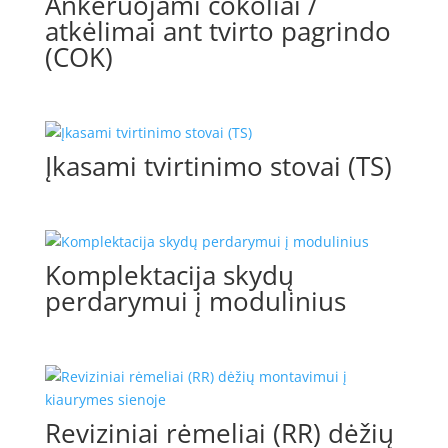
Ankeruojami cokoliai /
atkėlimai ant tvirto pagrindo
(COK)
Įkasami tvirtinimo stovai (TS)
Komplektacija skydų
perdarymui į modulinius
Reviziniai rėmeliai (RR) dėžių