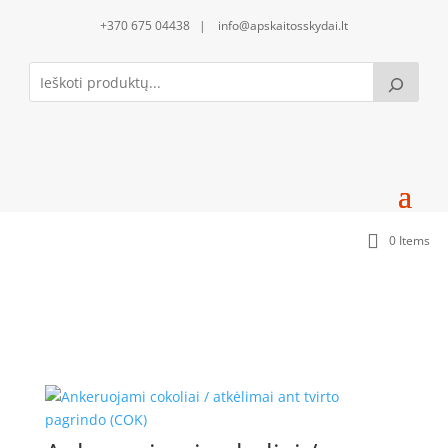
+370 675 04438 | info@apskaitosskydai.lt
0 Items
Papildoma komplektacija