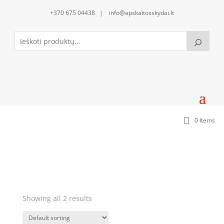
+370 675 04438 | info@apskaitosskydai.lt
0 Items
Nekomercinės apskaitos skydai
Showing all 2 results