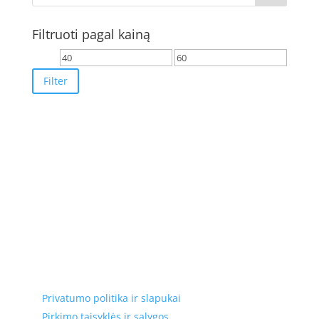
Filtruoti pagal kainą
Min
Max
price
price
Filter
Elektros apskaitos, tranzitinių, jėgos, automatikos ir
skirstomųjų skydų gamyba ir surinkimas
Privatumas, prekių pristatymas
Privatumo politika ir slapukai
Pirkimo taisyklės ir sąlygos