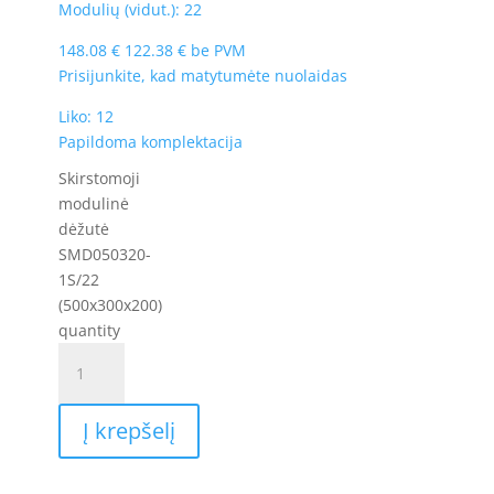
Modulių (vidut.): 22
148.08
€
122.38
€
be PVM
Prisijunkite, kad matytumėte nuolaidas
Liko: 12
Papildoma komplektacija
Skirstomoji
modulinė
dėžutė
SMD050320-
1S/22
(500x300x200)
quantity
Į krepšelį