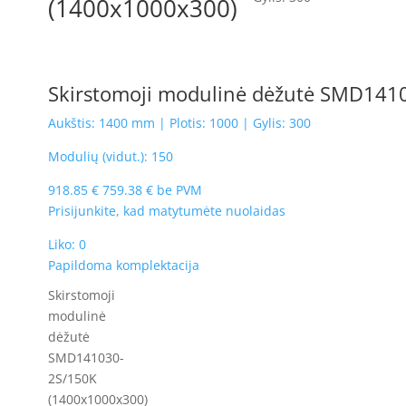
(1400x1000x300)
Skirstomoji modulinė dėžutė SMD141
Aukštis: 1400 mm | Plotis: 1000 | Gylis: 300
Modulių (vidut.): 150
918.85
€
759.38
€
be PVM
Prisijunkite, kad matytumėte nuolaidas
Liko: 0
Papildoma komplektacija
Skirstomoji
modulinė
dėžutė
SMD141030-
2S/150K
(1400x1000x300)