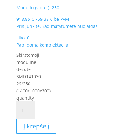
Modulių (vidut.): 250
918.85
€
759.38
€
be PVM
Prisijunkite, kad matytumėte nuolaidas
Liko: 0
Papildoma komplektacija
Skirstomoji
modulinė
dėžutė
SMD141030-
2S/250
(1400x1000x300)
quantity
Į krepšelį