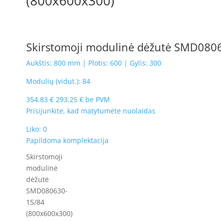
(800x600x300)
Skirstomoji modulinė dėžutė SMD080
Aukštis: 800 mm | Plotis: 600 | Gylis: 300
Modulių (vidut.): 84
354.83
€
293.25
€
be PVM
Prisijunkite, kad matytumėte nuolaidas
Liko: 0
Papildoma komplektacija
Skirstomoji
modulinė
dėžutė
SMD080630-
1S/84
(800x600x300)