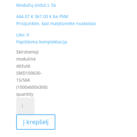
Modulių (vidut.): 56
444.07
€
367.00
€
be PVM
Prisijunkite, kad matytumėte nuolaidas
Liko: 0
Papildoma komplektacija
Skirstomoji
modulinė
dėžutė
SMD100630-
1S/56K
(1000x600x300)
quantity
Į krepšelį