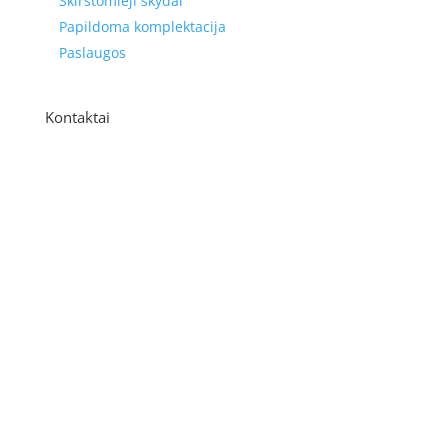
Skirstomieji skydai
Papildoma komplektacija
Paslaugos
Kontaktai
Adresas
P. Višinskio g. 9A, Kaunas
Telefonas