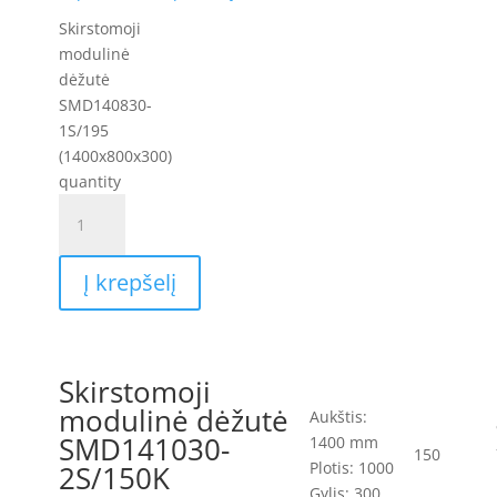
Skirstomoji
modulinė
dėžutė
SMD140830-
1S/195
(1400x800x300)
quantity
Į krepšelį
Skirstomoji
modulinė dėžutė
Aukštis:
SMD141030-
1400 mm
150
Plotis: 1000
2S/150K
Gylis: 300