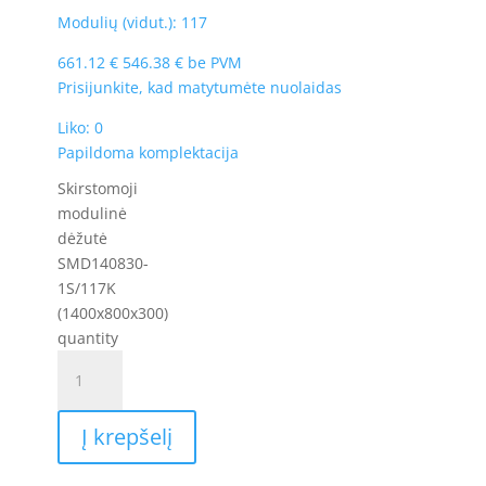
Modulių (vidut.): 117
661.12
€
546.38
€
be PVM
Prisijunkite, kad matytumėte nuolaidas
Liko: 0
Papildoma komplektacija
Skirstomoji
modulinė
dėžutė
SMD140830-
1S/117K
(1400x800x300)
quantity
Į krepšelį