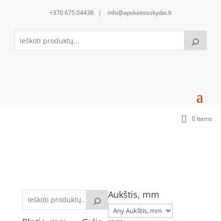
+370 675 04438 | info@apskaitosskydai.lt
0 Items
Skirstomosios modulinės dėžutės
Aukštis, mm