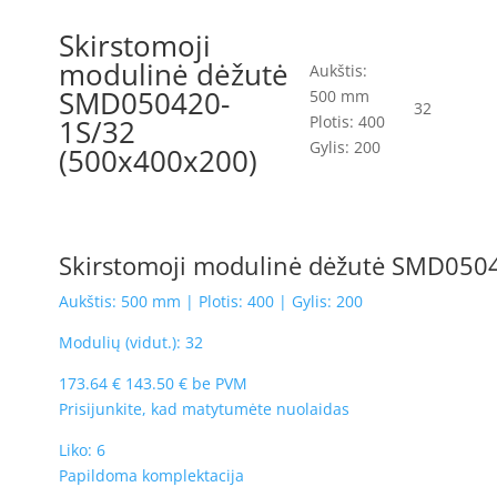
Skirstomoji
modulinė dėžutė
Aukštis:
SMD050420-
500 mm
32
Plotis: 400
1S/32
Gylis: 200
(500x400x200)
Skirstomoji modulinė dėžutė SMD050
Aukštis: 500 mm | Plotis: 400 | Gylis: 200
Modulių (vidut.): 32
173.64
€
143.50
€
be PVM
Prisijunkite, kad matytumėte nuolaidas
Liko: 6
Papildoma komplektacija