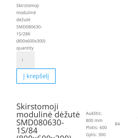
Skirstomoji
modulinė
dėžutė
SMD080630-
1S/28K
(800x600x300)
quantity
Į krepšelį
Skirstomoji
modulinė dėžutė
Aukštis:
SMD080630-
800 mm
84
Plotis: 600
1S/84
Gylis: 300