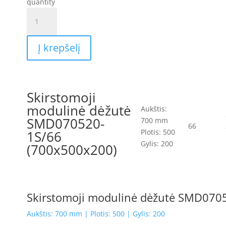
quantity
Į krepšelį
Skirstomoji
modulinė dėžutė
Aukštis:
SMD070520-
700 mm
66
Plotis: 500
1S/66
Gylis: 200
(700x500x200)
Skirstomoji modulinė dėžutė SMD070
Aukštis: 700 mm | Plotis: 500 | Gylis: 200