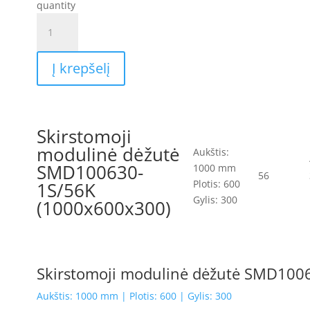
quantity
Į krepšelį
Skirstomoji
modulinė dėžutė
Aukštis:
SMD100630-
1000 mm
56
Plotis: 600
1S/56K
Gylis: 300
(1000x600x300)
Skirstomoji modulinė dėžutė SMD100
Aukštis: 1000 mm | Plotis: 600 | Gylis: 300