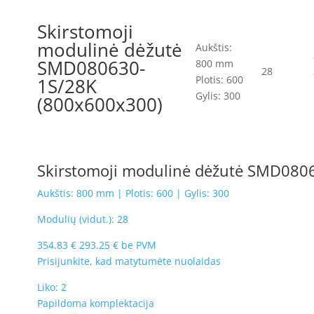
Skirstomoji
modulinė dėžutė
Aukštis:
SMD080630-
800 mm
28
Plotis: 600
1S/28K
Gylis: 300
(800x600x300)
Skirstomoji modulinė dėžutė SMD080
Aukštis: 800 mm | Plotis: 600 | Gylis: 300
Modulių (vidut.): 28
354.83
€
293.25
€
be PVM
Prisijunkite, kad matytumėte nuolaidas
Liko: 2
Papildoma komplektacija