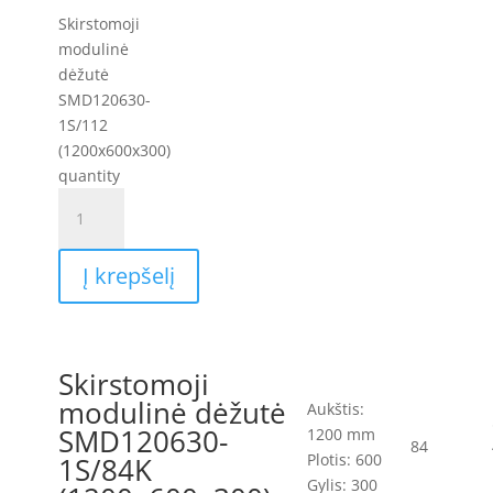
Skirstomoji
modulinė
dėžutė
SMD120630-
1S/112
(1200x600x300)
quantity
Į krepšelį
Skirstomoji
modulinė dėžutė
Aukštis:
SMD120630-
1200 mm
84
Plotis: 600
1S/84K
Gylis: 300