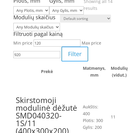
Plotis, mm
Gylis, mm
Showing all 14
results
Modulių skaičius
Filtruoti pagal kainą
Min price
Max price
Filter
Matmenys,
Modulių
Prekė
mm
(vidut.)
Skirstomoji
modulinė dėžutė
Aukštis:
SMD040320-
400
11
Plotis: 300
1S/11
Gylis: 200
(400x300x200)