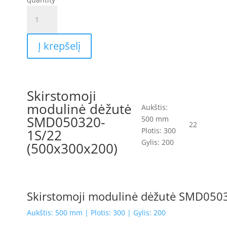
Į krepšelį
Skirstomoji
modulinė dėžutė
Aukštis:
SMD050320-
500 mm
22
Plotis: 300
1S/22
Gylis: 200
(500x300x200)
Skirstomoji modulinė dėžutė SMD050
Aukštis: 500 mm | Plotis: 300 | Gylis: 200