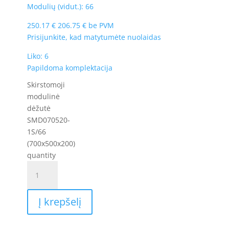
Modulių (vidut.): 66
250.17
€
206.75
€
be PVM
Prisijunkite, kad matytumėte nuolaidas
Liko: 6
Papildoma komplektacija
Skirstomoji
modulinė
dėžutė
SMD070520-
1S/66
(700x500x200)
quantity
Į krepšelį