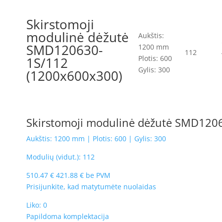
Skirstomoji
modulinė dėžutė
Aukštis:
SMD120630-
1200 mm
112
Plotis: 600
1S/112
Gylis: 300
(1200x600x300)
Skirstomoji modulinė dėžutė SMD120
Aukštis: 1200 mm | Plotis: 600 | Gylis: 300
Modulių (vidut.): 112
510.47
€
421.88
€
be PVM
Prisijunkite, kad matytumėte nuolaidas
Liko: 0
Papildoma komplektacija