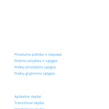
Elektros apskaitos, tranzitinių, jėgos, automatikos ir
skirstomųjų skydų gamyba ir surinkimas
Privatumas, prekių pristatymas
Privatumo politika ir slapukai
Pirkimo taisyklės ir sąlygos
Prekių pristatymo sąlygos
Prekių grąžinimo sąlygos
Prekių kategorijos
Apskaitos skydai
Tranzitiniai skydai