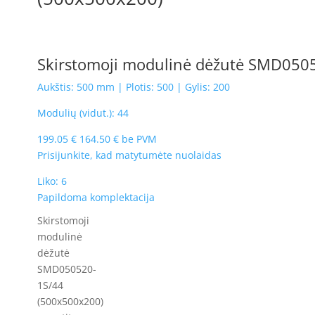
Skirstomoji modulinė dėžutė SMD050
Aukštis: 500 mm | Plotis: 500 | Gylis: 200
Modulių (vidut.): 44
199.05
€
164.50
€
be PVM
Prisijunkite, kad matytumėte nuolaidas
Liko: 6
Papildoma komplektacija
Skirstomoji
modulinė
dėžutė
SMD050520-
1S/44
(500x500x200)