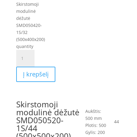
Skirstomoji
modulinė
dėžutė
SMD050420-
1S/32
(500x400x200)
quantity
Į krepšelį
Skirstomoji
modulinė dėžutė
Aukštis:
SMD050520-
500 mm
44
Plotis: 500
1S/44
Gylis: 200
(500x500x200)