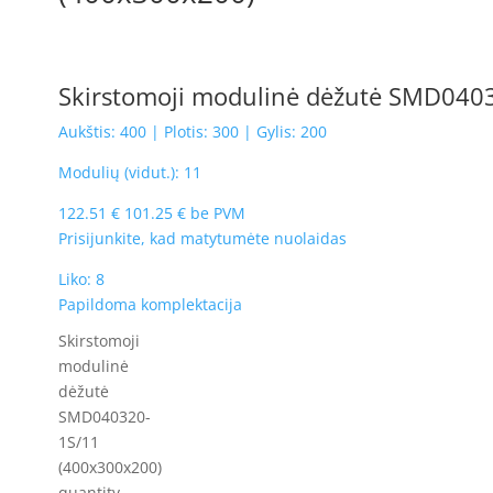
Skirstomoji modulinė dėžutė SMD040
Aukštis: 400 | Plotis: 300 | Gylis: 200
Modulių (vidut.): 11
122.51
€
101.25
€
be PVM
Prisijunkite, kad matytumėte nuolaidas
Liko: 8
Papildoma komplektacija
Skirstomoji
modulinė
dėžutė
SMD040320-
1S/11
(400x300x200)
quantity