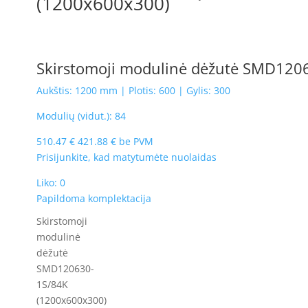
(1200x600x300)
Skirstomoji modulinė dėžutė SMD120
Aukštis: 1200 mm | Plotis: 600 | Gylis: 300
Modulių (vidut.): 84
510.47
€
421.88
€
be PVM
Prisijunkite, kad matytumėte nuolaidas
Liko: 0
Papildoma komplektacija
Skirstomoji
modulinė
dėžutė
SMD120630-
1S/84K
(1200x600x300)