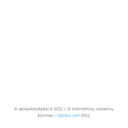
+370 675 04438
El. paštas
info@apskaitosskydai.lt
© apskaitosskydai.lt 2022 | © Internetinių svetainių
kūrimas –
Dipolis.com
2022