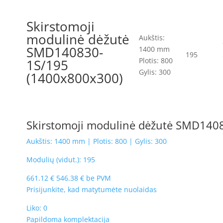
Skirstomoji
modulinė dėžutė
Aukštis:
SMD140830-
1400 mm
195
Plotis: 800
1S/195
Gylis: 300
(1400x800x300)
Skirstomoji modulinė dėžutė SMD140
Aukštis: 1400 mm | Plotis: 800 | Gylis: 300
Modulių (vidut.): 195
661.12
€
546.38
€
be PVM
Prisijunkite, kad matytumėte nuolaidas
Liko: 0
Papildoma komplektacija