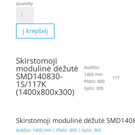
quantity
Į krepšelį
Skirstomoji
modulinė dėžutė
Aukštis:
SMD140830-
1400 mm
117
Plotis: 800
1S/117K
Gylis: 300
(1400x800x300)
Skirstomoji modulinė dėžutė SMD140
Aukštis: 1400 mm | Plotis: 800 | Gylis: 300