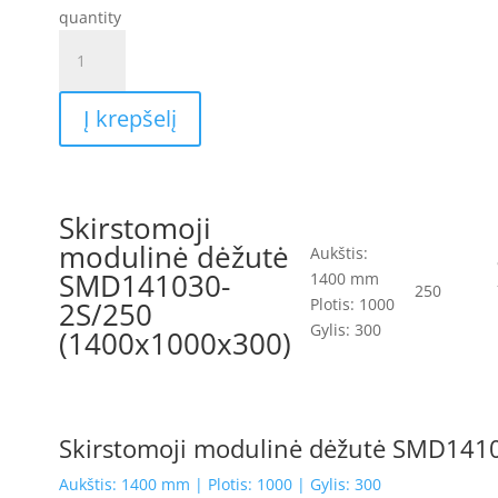
quantity
Į krepšelį
Skirstomoji
modulinė dėžutė
Aukštis:
SMD141030-
1400 mm
250
Plotis: 1000
2S/250
Gylis: 300
(1400x1000x300)
Skirstomoji modulinė dėžutė SMD141
Aukštis: 1400 mm | Plotis: 1000 | Gylis: 300