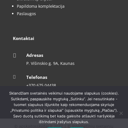
Papildoma komplektacija
Paslaugos
Kontaktai

Adresas
P. Višinskio g. 9A, Kaunas

Telefonas
+370 675 04438
Sklandžiam svetainės veikimui naudojame slapukus (cookies).

El. paštas
Sutikdami, paspauskite mygtuką „Sutinku“. Jei nesutinkate -
tuomet slapukus išjunkite kaip rekomenduojama skyriuje
info@apskaitosskydai.lt
„Privatumo politika ir slapukai“ (spauskite mygtuką „Plačiau“).
Savo duotą sutikimą bet kada galėsite atšaukti naršyklėje
ištrindami įrašytus slapukus.
© apskaitosskydai.lt 2022 | © Internetinių svetainių