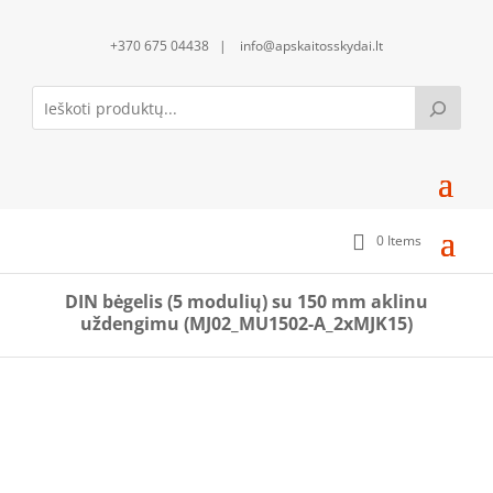
+370 675 04438 | info@apskaitosskydai.lt
0 Items
DIN bėgelis (5 modulių) su 150 mm aklinu
uždengimu (MJ02_MU1502-A_2xMJK15)