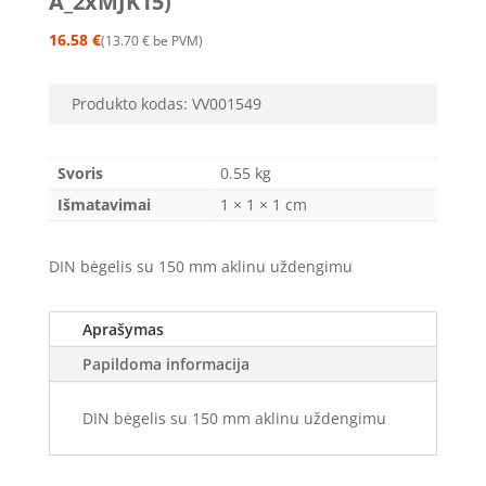
A_2xMJK15)
16.58
€
13.70
€
be PVM
Produkto kodas:
VV001549
Svoris
0.55 kg
Išmatavimai
1 × 1 × 1 cm
DIN bėgelis su 150 mm aklinu uždengimu
Aprašymas
Papildoma informacija
DIN bėgelis su 150 mm aklinu uždengimu