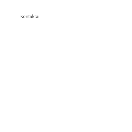
Kontaktai
Adresas
P. Višinskio g. 9A, Kaunas
Telefonas
+370 675 04438