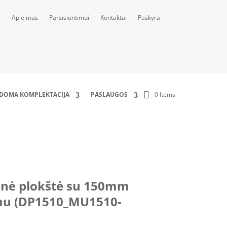
Apie mus
Parsisiuntimui
Kontaktai
Paskyra
0 Items
LDOMA KOMPLEKTACIJA
PASLAUGOS
_MU1510-A_2xMJK30)
nė plokštė su 150mm
mu (DP1510_MU1510-