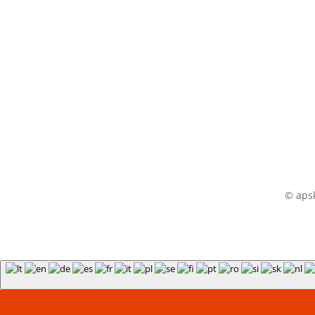
© apsk