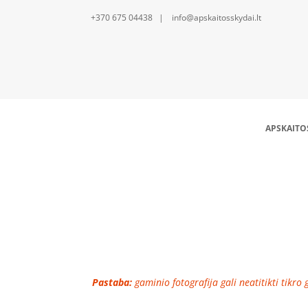
+370 675 04438 | info@apskaitosskydai.lt
APSKAITO
150mm montažinė p
Pastaba:
gaminio fotografija gali neatitikti tikro