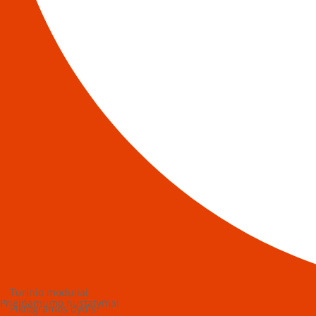
Turinio moduliai
Prieinamumo nustatymai
Piktogramos dydis