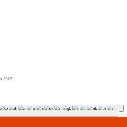
El. paštas
info@apskaitosskydai.lt
m
2022