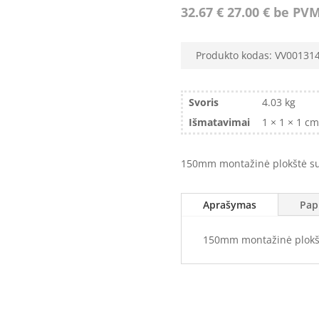
32.67
€
27.00
€
be PV
Produkto kodas:
VV00131
Svoris
4.03 kg
Išmatavimai
1 × 1 × 1 cm
150mm montažinė plokštė s
Aprašymas
Pap
150mm montažinė plokš