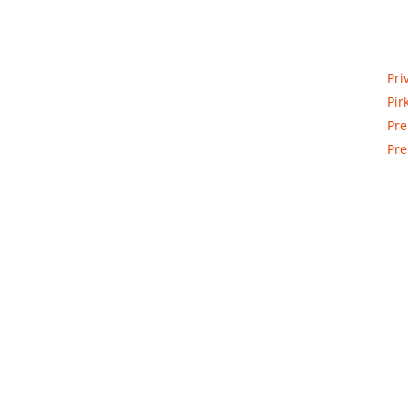
Priva
Elektros apskaitos, tranzitinių,
Pri
jėgos, automatikos ir skirstomųjų
Pir
skydų gamyba ir surinkimas
Pre
Pre