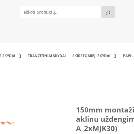
S SKYDAI
TRANZITINIAI SKYDAI
SKIRSTOMIEJI SKYDAI
PAPI
lokštė su 150mm aklinu uždengimu (DP1510
150mm montaži
aklinu uždengi
 gaminio.
A_2xMJK30)