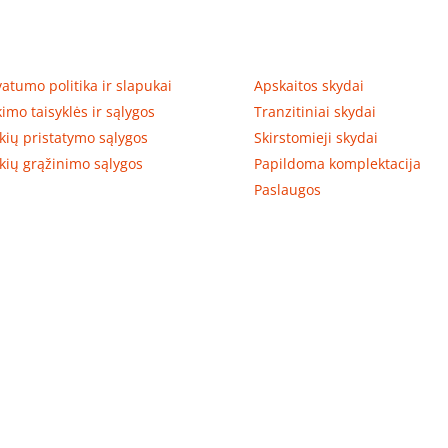
tumas, prekių pristatymas
Prekių kategorijos
vatumo politika ir slapukai
Apskaitos skydai
kimo taisyklės ir sąlygos
Tranzitiniai skydai
kių pristatymo sąlygos
Skirstomieji skydai
kių grąžinimo sąlygos
Papildoma komplektacija
Paslaugos