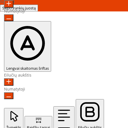
Sukurta
OneTap
Slėpti įrankių juostą
Numatytoji
Lengvai skaitomas šriftas
Eilučių aukštis
Numatytoji
Žymeklis
Raidžių tarpai
Eilučių aukštis