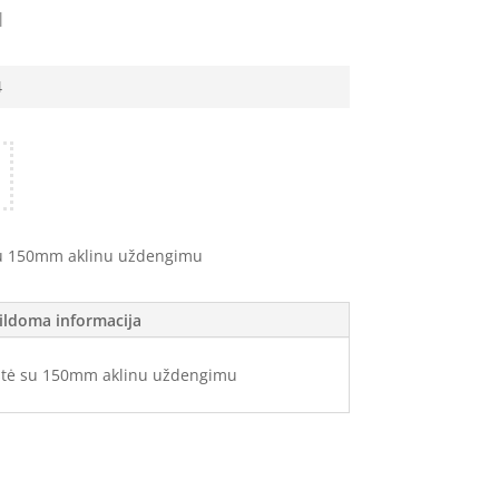
M
4
u 150mm aklinu uždengimu
ildoma informacija
tė su 150mm aklinu uždengimu