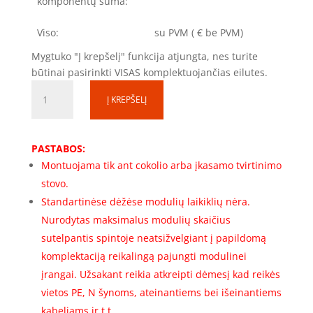
komponentų suma:
Viso:
su PVM
(
€ be PVM)
Mygtuko "Į krepšelį" funkcija atjungta, nes turite
būtinai pasirinkti VISAS komplektuojančias eilutes.
produkto
Į KREPŠELĮ
kiekis:
Skirstomosios
spintos
PASTABOS:
rėmas
Montuojama tik ant cokolio arba įkasamo tvirtinimo
SS201060-
stovo.
2-
1R-
Standartinėse dėžėse modulių laikiklių nėra.
325
Nurodytas maksimalus modulių skaičius
(2000x1000x600)
sutelpantis spintoje neatsižvelgiant į papildomą
(325
komplektaciją reikalingą pajungti modulinei
mod.)
įrangai. Užsakant reikia atkreipti dėmesį kad reikės
Komplektacija
vietos PE, N šynoms, ateinantiems bei išeinantiems
kabeliams ir t.t.