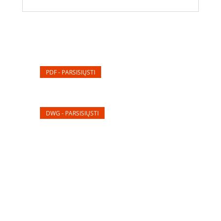
PDF - PARSISIŲSTI
DWG - PARSISIŲSTI
Elektros apskaitos, tranzitinių, jėgos, automatikos ir