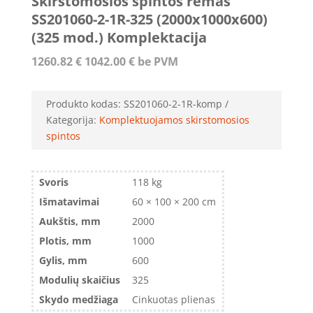
Skirstomosios spintos rėmas
SS201060-2-1R-325 (2000x1000x600)
(325 mod.) Komplektacija
1260.82
€
1042.00
€
be PVM
Produkto kodas:
SS201060-2-1R-komp
Kategorija:
Komplektuojamos skirstomosios
spintos
Svoris
118 kg
Išmatavimai
60 × 100 × 200 cm
Aukštis, mm
2000
Plotis, mm
1000
Gylis, mm
600
Modulių skaičius
325
Skydo medžiaga
Cinkuotas plienas