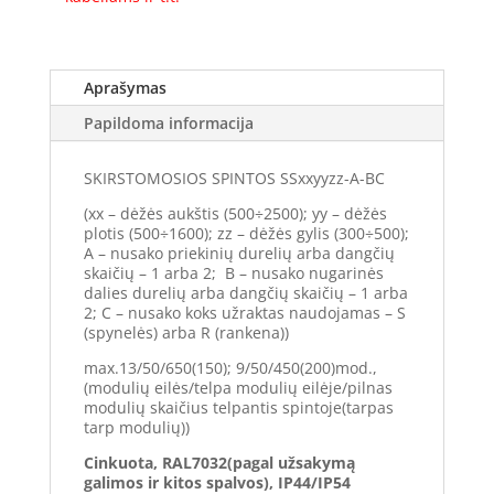
Aprašymas
Papildoma informacija
SKIRSTOMOSIOS SPINTOS SSxxyyzz-A-BC
(xx – dėžės aukštis (500÷2500); yy – dėžės
plotis (500÷1600); zz – dėžės gylis (300÷500);
A – nusako priekinių durelių arba dangčių
skaičių – 1 arba 2; B – nusako nugarinės
dalies durelių arba dangčių skaičių – 1 arba
2; C – nusako koks užraktas naudojamas – S
(spynelės) arba R (rankena))
max.13/50/650(150); 9/50/450(200)mod.,
(modulių eilės/telpa modulių eilėje/pilnas
modulių skaičius telpantis spintoje(tarpas
tarp modulių))
Cinkuota, RAL7032(pagal užsakymą
galimos ir kitos spalvos), IP44/IP54