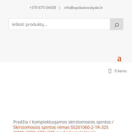
+370 675 04438 | info@apskaitosskydai.lt
0 Items
Skirstomosios spintos rėmas SS201060-2-1R-325
(2000x1000x600) (325 mod.) Komplektacija
Pradžia
/
Komplektuojamos skirstomosios spintos
/
Skirstomosios spintos rėmas SS201060-2-1R-325