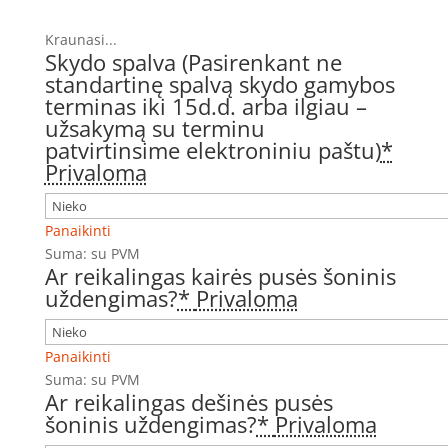
Kraunasi...
Skydo spalva (Pasirenkant ne
standartinę spalvą skydo gamybos
terminas iki 15d.d. arba ilgiau –
užsakymą su terminu
patvirtinsime elektroniniu paštu)
*
Privaloma
Panaikinti
Suma:
su PVM
Ar reikalingas kairės pusės šoninis
uždengimas?
*
Privaloma
Panaikinti
Suma:
su PVM
Ar reikalingas dešinės pusės
šoninis uždengimas?
*
Privaloma