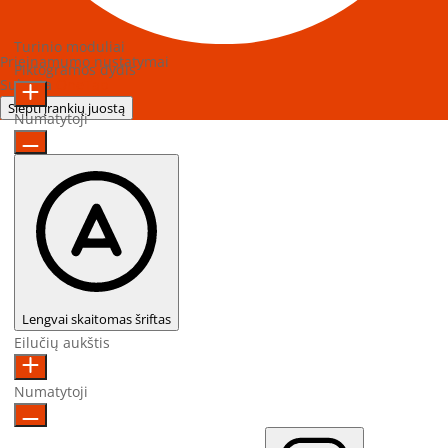
Turinio moduliai
Prieinamumo nustatymai
Piktogramos dydis
Sukurta
OneTap
Slėpti įrankių juostą
Numatytoji
Lengvai skaitomas šriftas
Eilučių aukštis
Numatytoji