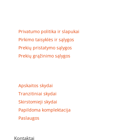
skirstomųjų skydų gamyba ir surinkimas
Privatumas, prekių pristatymas
Privatumo politika ir slapukai
Pirkimo taisyklės ir sąlygos
Prekių pristatymo sąlygos
Prekių grąžinimo sąlygos
Prekių kategorijos
Apskaitos skydai
Tranzitiniai skydai
Skirstomieji skydai
Papildoma komplektacija
Paslaugos
Kontaktai