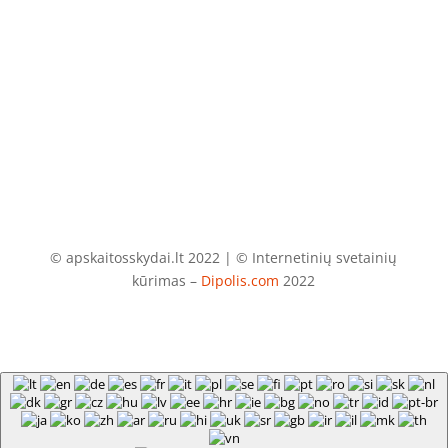
El. paštas
info@apskaitosskydai.lt
© apskaitosskydai.lt 2022 | © Internetinių svetainių
kūrimas –
Dipolis.com
2022