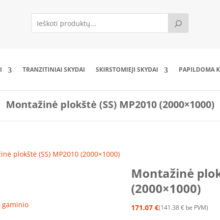
I
TRANZITINIAI SKYDAI
SKIRSTOMIEJI SKYDAI
PAPILDOMA K
Montažinė plokštė (SS) MP2010 (2000×1000)
inė plokštė (SS) MP2010 (2000×1000)
Montažinė plok
(2000×1000)
ro gaminio
171.07
€
141.38
€
be PVM