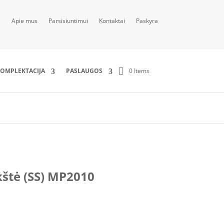
Apie mus
Parsisiuntimui
Kontaktai
Paskyra
0 Items
OMPLEKTACIJA
PASLAUGOS
štė (SS) MP2010