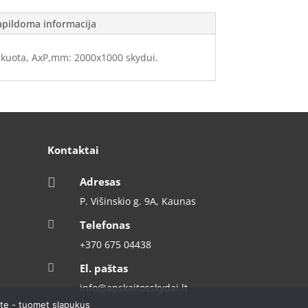
apildoma informacija
nkuota, AxP,mm: 2000x1000 skydui.
Kontaktai

Adresas
P. Višinskio g. 9A, Kaunas

Telefonas
+370 675 04438

El. paštas
info@apskaitosskydai.lt
ate - tuomet slapukus