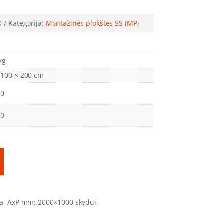
0
Kategorija:
Montažinės plokštės SS (MP)
kg
 100 × 200 cm
00
00
ta, AxP,mm: 2000×1000 skydui.