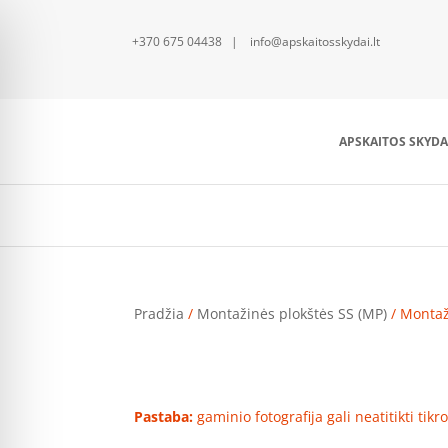
+370 675 04438 | info@apskaitosskydai.lt
APSKAITOS SKYDA
Pradžia
/
Montažinės plokštės SS (MP)
/ Montaž
Pastaba:
gaminio fotografija gali neatitikti tik