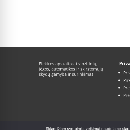
Priv
Elektros apskaitos, tranzitinių,
jėgos, automatikos ir skirstomųjų
Pri
skydų gamyba ir surinkimas
Pir
Pre
Pre
Sklandžiam svetainės veikimui naudojame slap