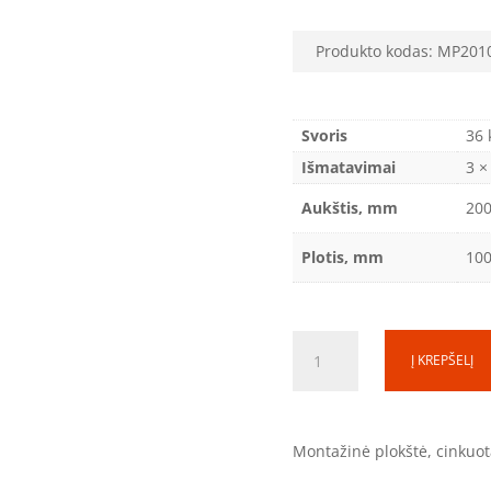
Produkto kodas:
MP201
Svoris
36 
Išmatavimai
3 ×
Aukštis, mm
20
Plotis, mm
10
produkto
Į KREPŠELĮ
kiekis:
Montažinė
plokštė
(SS)
Montažinė plokštė, cinkuo
MP2010