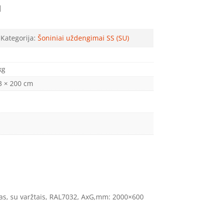
M
Kategorija:
Šoniniai uždengimai SS (SU)
kg
3 × 200 cm
as, su varžtais, RAL7032, AxG,mm: 2000×600