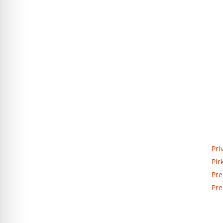
Priva
Elektros apskaitos, tranzitinių,
Pri
jėgos, automatikos ir skirstomųjų
Pir
skydų gamyba ir surinkimas
Pre
Pre