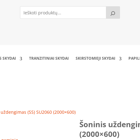
S SKYDAI
TRANZITINIAI SKYDAI
SKIRSTOMIEJI SKYDAI
PAPI
Šoninis uždengimas (SS) SU2060 (2000×600)
s uždengimas (SS) SU2060 (2000×600)
Šoninis uždengi
(2000×600)