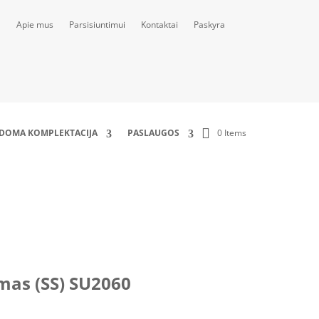
Apie mus
Parsisiuntimui
Kontaktai
Paskyra
0 Items
LDOMA KOMPLEKTACIJA
PASLAUGOS
mas (SS) SU2060