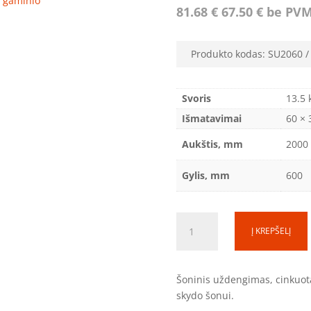
ro gaminio
81.68
€
67.50
€
be PV
Produkto kodas:
SU2060
Svoris
13.5 
Išmatavimai
60 × 
Aukštis, mm
2000
Gylis, mm
600
produkto
Į KREPŠELĮ
kiekis:
Šoninis
uždengimas
Šoninis uždengimas, cinkuot
(SS)
skydo šonui.
SU2060