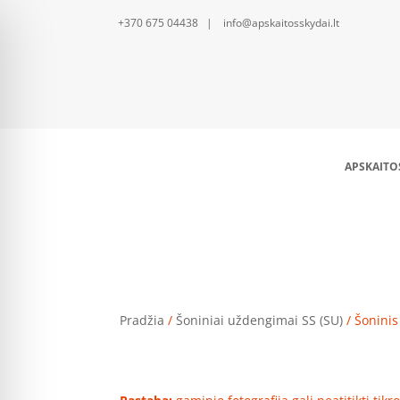
+370 675 04438 | info@apskaitosskydai.lt
APSKAITO
Pradžia
/
Šoniniai uždengimai SS (SU)
/ Šonini