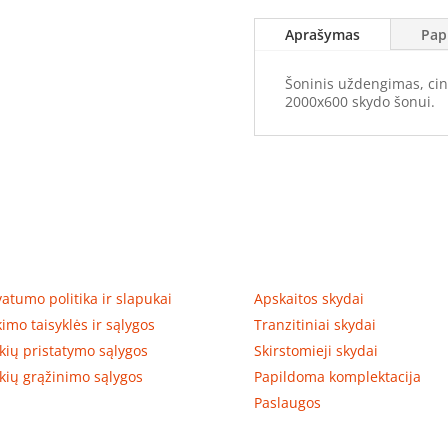
(2000x600)
Aprašymas
Pap
Šoninis uždengimas, cin
2000x600 skydo šonui.
tumas, prekių pristatymas
Prekių kategorijos
vatumo politika ir slapukai
Apskaitos skydai
kimo taisyklės ir sąlygos
Tranzitiniai skydai
kių pristatymo sąlygos
Skirstomieji skydai
kių grąžinimo sąlygos
Papildoma komplektacija
Paslaugos