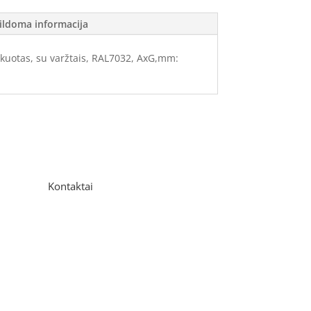
ildoma informacija
kuotas, su varžtais, RAL7032, AxG,mm:
Kontaktai
Adresas
P. Višinskio g. 9A, Kaunas