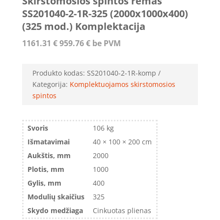
Skirstomosios spintos rėmas
SS201040-2-1R-325 (2000x1000x400)
(325 mod.) Komplektacija
1161.31
€
959.76
€
be PVM
Produkto kodas:
SS201040-2-1R-komp
Kategorija:
Komplektuojamos skirstomosios
spintos
Svoris
106 kg
Išmatavimai
40 × 100 × 200 cm
Aukštis, mm
2000
Plotis, mm
1000
Gylis, mm
400
Modulių skaičius
325
Skydo medžiaga
Cinkuotas plienas