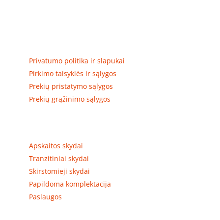
Elektros apskaitos, tranzitinių, jėgos, automatikos ir
skirstomųjų skydų gamyba ir surinkimas
Privatumas, prekių pristatymas
Privatumo politika ir slapukai
Pirkimo taisyklės ir sąlygos
Prekių pristatymo sąlygos
Prekių grąžinimo sąlygos
Prekių kategorijos
Apskaitos skydai
Tranzitiniai skydai
Skirstomieji skydai
Papildoma komplektacija
Paslaugos