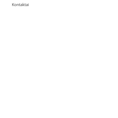
Kontaktai
Adresas
P. Višinskio g. 9A, Kaunas
Telefonas
+370 675 04438