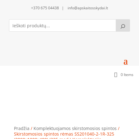
+370 675 04438 | info@apskaitosskydai.lt
0 Items
Skirstomosios spintos rėmas SS201040-2-1R-325
(2000x1000x400) (325 mod.) Komplektacija
Pradžia
/
Komplektuojamos skirstomosios spintos
/
Skirstomosios spintos rėmas SS201040-2-1R-325