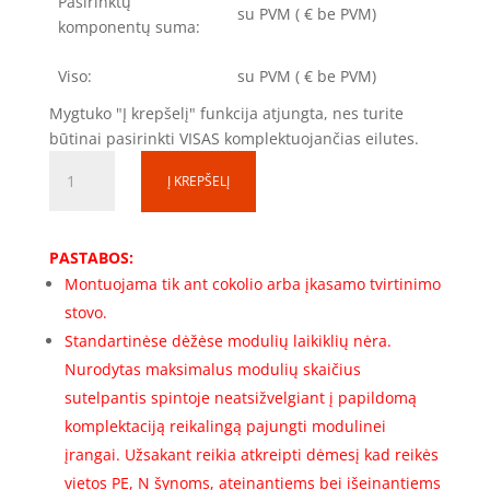
Pasirinktų
su PVM
(
€ be PVM)
komponentų suma:
Viso:
su PVM
(
€ be PVM)
Mygtuko "Į krepšelį" funkcija atjungta, nes turite
būtinai pasirinkti VISAS komplektuojančias eilutes.
produkto
Į KREPŠELĮ
kiekis:
Skirstomosios
spintos
PASTABOS:
rėmas
Montuojama tik ant cokolio arba įkasamo tvirtinimo
SS201040-
stovo.
2-
1R-
Standartinėse dėžėse modulių laikiklių nėra.
325
Nurodytas maksimalus modulių skaičius
(2000x1000x400)
sutelpantis spintoje neatsižvelgiant į papildomą
(325
komplektaciją reikalingą pajungti modulinei
mod.)
įrangai. Užsakant reikia atkreipti dėmesį kad reikės
Komplektacija
vietos PE, N šynoms, ateinantiems bei išeinantiems