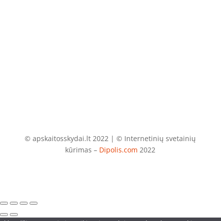
El. paštas
info@apskaitosskydai.lt
© apskaitosskydai.lt 2022 | © Internetinių svetainių
kūrimas –
Dipolis.com
2022