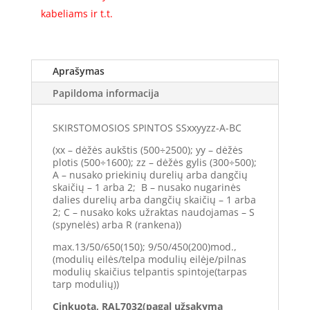
kabeliams ir t.t.
Aprašymas
Papildoma informacija
SKIRSTOMOSIOS SPINTOS SSxxyyzz-A-BC
(xx – dėžės aukštis (500÷2500); yy – dėžės
plotis (500÷1600); zz – dėžės gylis (300÷500);
A – nusako priekinių durelių arba dangčių
skaičių – 1 arba 2; B – nusako nugarinės
dalies durelių arba dangčių skaičių – 1 arba
2; C – nusako koks užraktas naudojamas – S
(spynelės) arba R (rankena))
max.13/50/650(150); 9/50/450(200)mod.,
(modulių eilės/telpa modulių eilėje/pilnas
modulių skaičius telpantis spintoje(tarpas
tarp modulių))
Cinkuota, RAL7032(pagal užsakymą