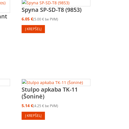
Spyna SP-SD-T8 (9853)
ant
6.05
€
5.00
€
be PVM
Į KREPŠELĮ
Stulpo apkaba TK-11
(Šoninė)
5.14
€
4.25
€
be PVM
Į KREPŠELĮ