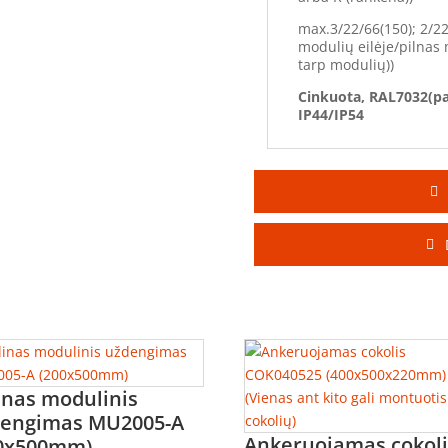
max.3/22/66(150); 2/22
modulių eilėje/pilnas 
tarp modulių))
Cinkuota, RAL7032(pa
IP44/IP54
inas modulinis
engimas MU2005-A
Ankeruojamas cokoli
00x500mm)