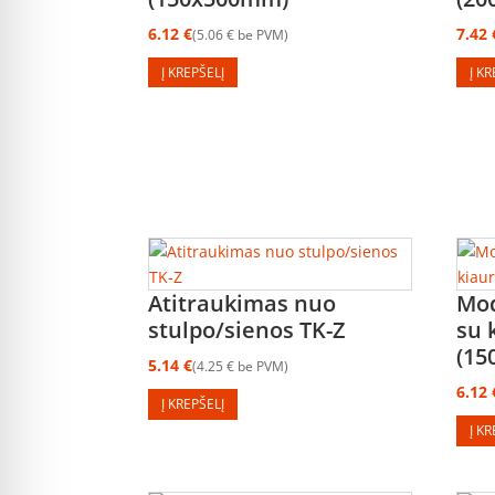
6.12
€
7.42
5.06
€
be PVM
Į KREPŠELĮ
Į K
Atitraukimas nuo
Mod
stulpo/sienos TK-Z
su 
(1
5.14
€
4.25
€
be PVM
6.12
Į KREPŠELĮ
Į K