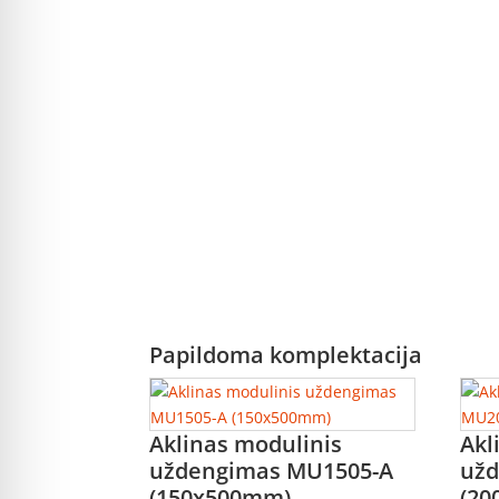
Papildoma komplektacija
Aklinas modulinis
Akl
uždengimas MU1505-A
užd
(150x500mm)
(2