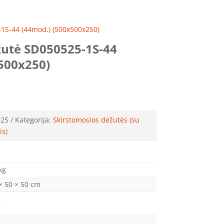
-1S-44 (44mod.) (500x500x250)
žutė SD050525-1S-44
500x250)
525
Kategorija:
Skirstomosios dėžutės (su
is)
kg
× 50 × 50 cm
0