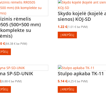
Skydo kojelė (kojelė 
izinis rėmelis
sienos) KOJ-SD
505 (500×500 mm)
1.22
€
1.01
€
be PVM
k komplekte su
ėmis)
Į KREPŠELĮ
10
€
84.38
€
be PVM
REPŠELĮ
na SP-SD-UNIK
Stulpo apkaba TK-11
€
5.14
€
6.88
€
be PVM
4.25
€
be PVM
REPŠELĮ
Į KREPŠELĮ