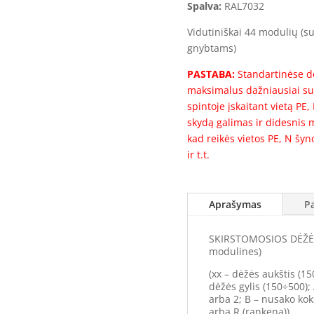
Spalva:
RAL7032
Vidutiniškai 44 modulių (su 
gnybtams)
PASTABA:
Standartinėse dė
maksimalus dažniausiai su
spintoje įskaitant vietą PE
skydą galimas ir didesnis m
kad reikės vietos PE, N šy
ir t.t.
Aprašymas
P
SKIRSTOMOSIOS DĖŽĖS 
modulines)
(xx – dėžės aukštis (15
dėžės gylis (150÷500);
arba 2; B – nusako ko
arba R (rankena))