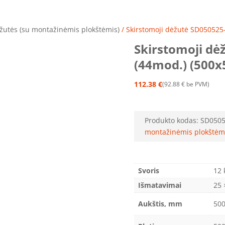
žutės (su montažinėmis plokštėmis)
/ Skirstomoji dėžutė SD050525
Skirstomoji dė
(44mod.) (500x
112.38
€
92.88
€
be PVM
Produkto kodas:
SD050
montažinėmis plokštėm
Svoris
12 
Išmatavimai
25 
Aukštis, mm
50