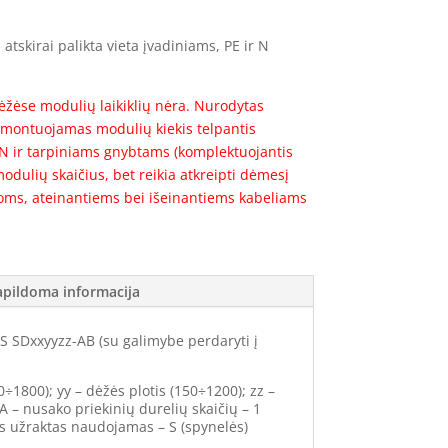
atskirai palikta vieta įvadiniams, PE ir N
žėse modulių laikiklių nėra. Nurodytas
montuojamas modulių kiekis telpantis
, N ir tarpiniams gnybtams (komplektuojantis
odulių skaičius, bet reikia atkreipti dėmesį
noms, ateinantiems bei išeinantiems kabeliams
apildoma informacija
SDxxyyzz-AB (su galimybe perdaryti į
0÷1800); yy – dėžės plotis (150÷1200); zz –
 A – nusako priekinių durelių skaičių – 1
ks užraktas naudojamas – S (spynelės)