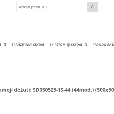
I
TRANZITINIAI SKYDAI
SKIRSTOMIEJI SKYDAI
PAPILDOMA K
omoji dėžutė SD050525-1S-44 (44mod.) (500x5