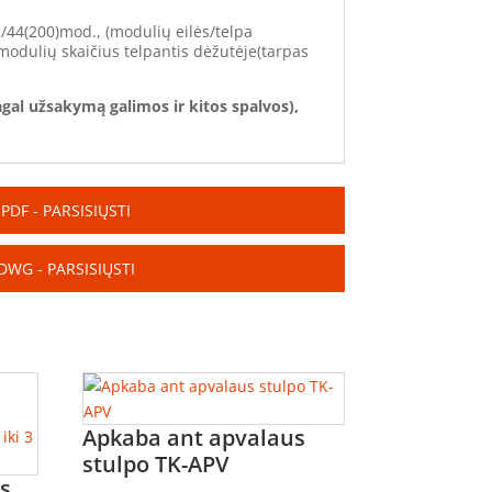
/44(200)mod., (modulių eilės/telpa
modulių skaičius telpantis dėžutėje(tarpas
gal užsakymą galimos ir kitos spalvos),
PDF - PARSISIŲSTI
DWG - PARSISIŲSTI
Apkaba ant apvalaus
stulpo TK-APV
s