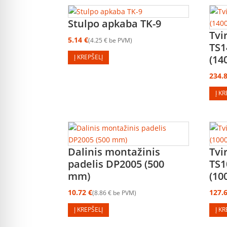
Stulpo apkaba TK-9
Tvi
5.14
€
4.25
€
be PVM
TS1
(14
Į KREPŠELĮ
234.
Į K
Dalinis montažinis
Tvi
padelis DP2005 (500
TS1
mm)
(10
10.72
€
127.
8.86
€
be PVM
Į KREPŠELĮ
Į K