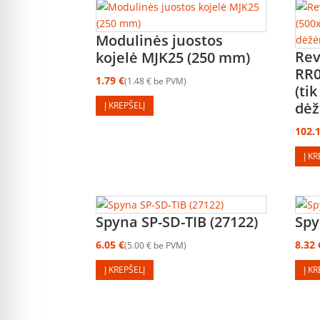
Modulinės juostos
Rev
kojelė MJK25 (250 mm)
RR0
1.79
€
1.48
€
be PVM
(ti
dėž
Į KREPŠELĮ
102.
Į K
Spyna SP-SD-TIB (27122)
Spy
6.05
€
8.32
5.00
€
be PVM
Į KREPŠELĮ
Į K