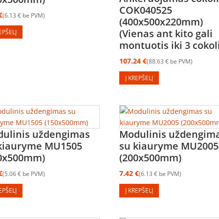
COK040525
€
6.13
€
be PVM
(400x500x220mm)
(Vienas ant kito gali
REPŠELĮ
montuotis iki 3 cokol
107.24
€
88.63
€
be PVM
Į KREPŠELĮ
ulinis uždengimas
Modulinis uždengim
kiauryme MU1505
su kiauryme MU2005
50x500mm)
(200x500mm)
€
7.42
€
5.06
€
be PVM
6.13
€
be PVM
REPŠELĮ
Į KREPŠELĮ