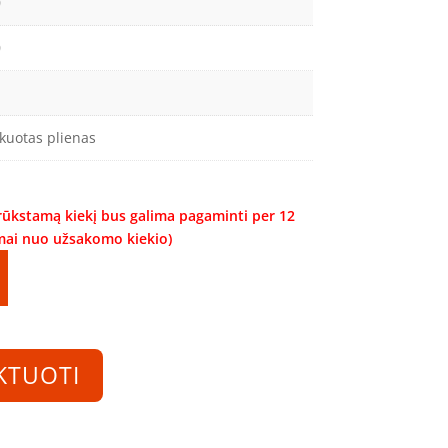
0
0
kuotas plienas
trūkstamą kiekį bus galima pagaminti per 12
omai nuo užsakomo kiekio)
KTUOTI