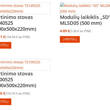
rtinimo stovas
Modulių laikiklis „SD
40525
MLSD05 (500 mm)
00x500x220mm)
4.09
€
3.38
€
be PVM
81
€
194.06
€
be PVM
Į KREPŠELĮ
REPŠELĮ
rtinimo stovas
00525
00x500x220mm)
66
€
105.50
€
be PVM
REPŠELĮ