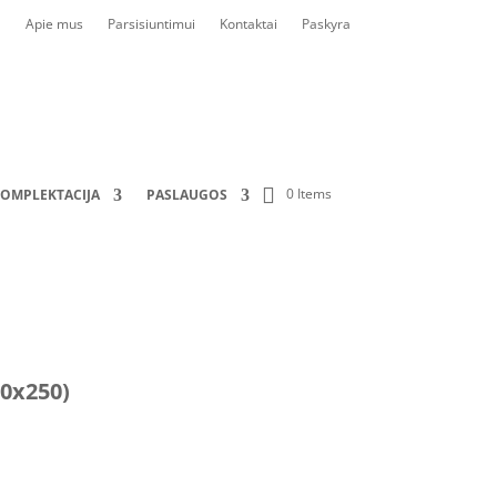
Apie mus
Parsisiuntimui
Kontaktai
Paskyra
0 Items
OMPLEKTACIJA
PASLAUGOS
00x250)