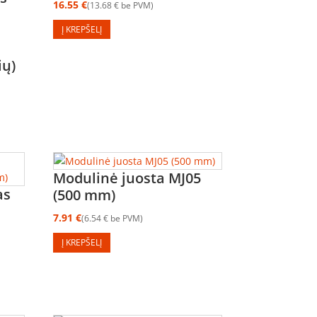
16.55
€
13.68
€
be PVM
Į KREPŠELĮ
ių)
Modulinė juosta MJ05
as
(500 mm)
7.91
€
6.54
€
be PVM
Į KREPŠELĮ