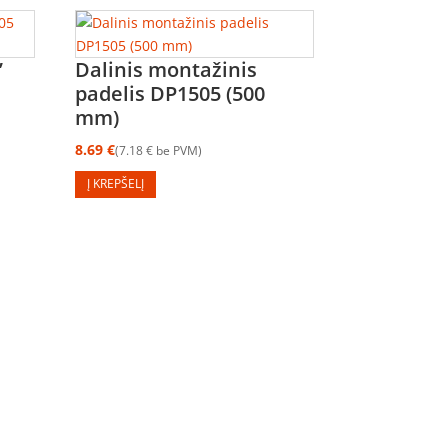
”
Dalinis montažinis
padelis DP1505 (500
mm)
8.69
€
7.18
€
be PVM
Į KREPŠELĮ