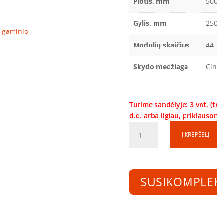
Plotis, mm
50
Gylis, mm
25
ro gaminio
Modulių skaičius
44
Skydo medžiaga
Cin
Turime sandėlyje: 3 vnt. (
d.d. arba ilgiau, priklaus
produkto
Į KREPŠELĮ
kiekis:
Skirstomoji
dėžutė
SD050525-
SUSIKOMPLE
1S-
44
(44mod.)
(500x500x250)