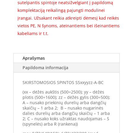
sutelpantis spintoje neatsižvelgiant į papildomą
komplektaciją reikalingą pajungti modulinei
įrangai. Užsakant reikia atkreipti dėmesį kad reikės
vietos PE, N šynoms, ateinantiems bei išeinantiems
kabeliams ir t.t.
Aprašymas
Papildoma informacija
SKIRSTOMOSIOS SPINTOS SSxxyyzz-A-BC
(xx – dėžės aukštis (500÷2500); yy – dėžės
plotis (500÷1600); zz – dėžės gylis (300÷500);
A – nusako priekinių durelių arba dangčių
skaičių – 1 arba 2; B – nusako nugarinės
dalies durelių arba dangčių skaičių – 1 arba
2; C – nusako koks užraktas naudojamas – S
(spynelės) arba R (rankena))