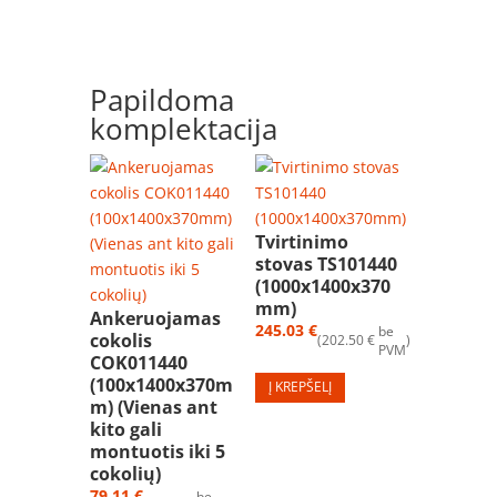
Papildoma
komplektacija
Tvirtinimo
stovas TS101440
(1000x1400x370
mm)
Ankeruojamas
245.03
€
be
cokolis
202.50
€
PVM
COK011440
(100x1400x370m
Į KREPŠELĮ
m) (Vienas ant
kito gali
montuotis iki 5
cokolių)
79.11
€
be