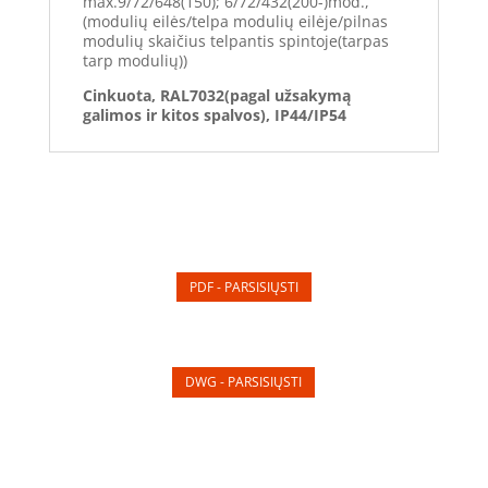
max.9/72/648(150); 6/72/432(200-)mod.,
(modulių eilės/telpa modulių eilėje/pilnas
modulių skaičius telpantis spintoje(tarpas
tarp modulių))
Cinkuota, RAL7032(pagal užsakymą
galimos ir kitos spalvos), IP44/IP54
PDF - PARSISIŲSTI
DWG - PARSISIŲSTI