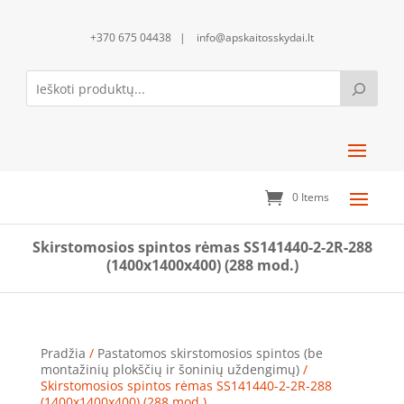
+370 675 04438 | info@apskaitosskydai.lt
0 Items
Skirstomosios spintos rėmas SS141440-2-2R-288
(1400x1400x400) (288 mod.)
Pradžia
/
Pastatomos skirstomosios spintos (be
montažinių plokščių ir šoninių uždengimų)
/
Skirstomosios spintos rėmas SS141440-2-2R-288
(1400x1400x400) (288 mod.)