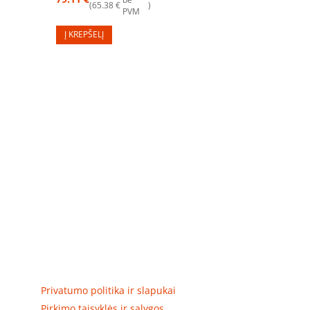
65.38
€
PVM
Į KREPŠELĮ
Elektros apskaitos, tranzitinių, jėgos, automatikos ir
skirstomųjų skydų gamyba ir surinkimas
Privatumas, prekių pristatymas
Privatumo politika ir slapukai
Pirkimo taisyklės ir sąlygos