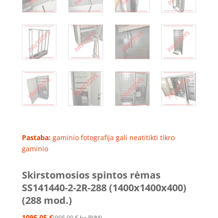
Pastaba:
gaminio fotografija gali neatitikti tikro
gaminio
Skirstomosios spintos rėmas
SS141440-2-2R-288 (1400x1400x400)
(288 mod.)
1095.05
€
905.00
€
be PVM