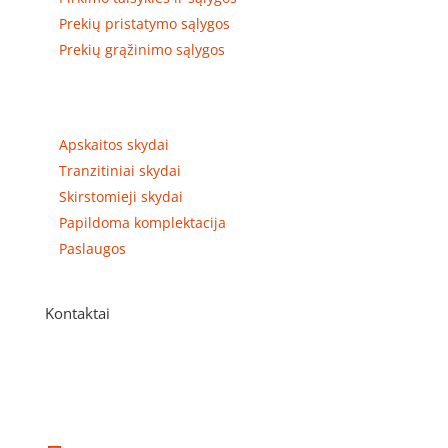
Prekių pristatymo sąlygos
Prekių grąžinimo sąlygos
Prekių kategorijos
Apskaitos skydai
Tranzitiniai skydai
Skirstomieji skydai
Papildoma komplektacija
Paslaugos
Kontaktai
Adresas

P. Višinskio g. 9A, Kaunas
Telefonas