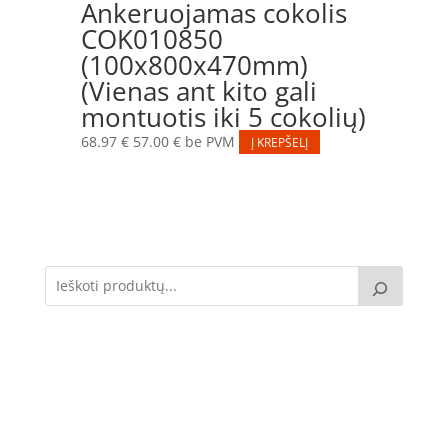
Ankeruojamas cokolis
COK010850
(100x800x470mm)
(Vienas ant kito gali
montuotis iki 5 cokolių)
68.97
€
57.00
€
be PVM
Į KREPŠELĮ