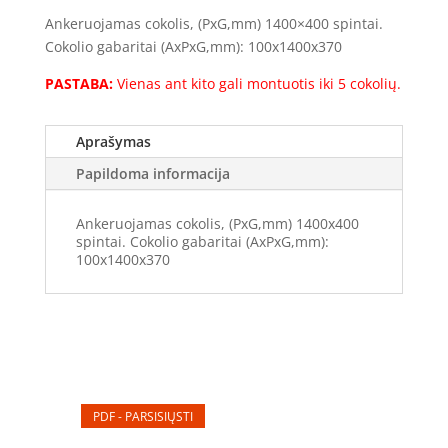
cokolis
Ankeruojamas cokolis, (PxG,mm) 1400×400 spintai.
COK011440
Cokolio gabaritai (AxPxG,mm): 100x1400x370
(100x1400x370mm)
(Vienas
PASTABA:
Vienas ant kito gali montuotis iki 5 cokolių.
ant
kito
Aprašymas
gali
montuotis
Papildoma informacija
iki
5
Ankeruojamas cokolis, (PxG,mm) 1400x400
cokolių)
spintai. Cokolio gabaritai (AxPxG,mm):
100x1400x370
PDF - PARSISIŲSTI