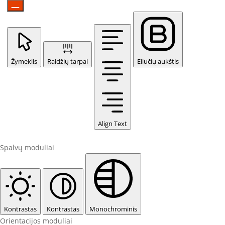
Žymeklis
Raidžių tarpai
Eilučių aukštis
Align Text
Spalvų moduliai
Kontrastas
Kontrastas
Monochrominis
Orientacijos moduliai