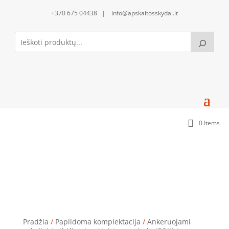
+370 675 04438 | info@apskaitosskydai.lt
0 Items
Ankeruojamas cokolis COK011440
(100x1400x370mm) (Vienas ant kito gali montuotis
iki 5 cokolių)
Pradžia
/
Papildoma komplektacija
/
Ankeruojami