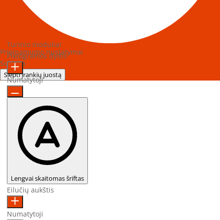
Turinio moduliai
Prieinamumo nustatymai
Piktogramos dydis
Sukurta
OneTap
Slėpti įrankių juostą
Numatytoji
Lengvai skaitomas šriftas
Eilučių aukštis
Numatytoji