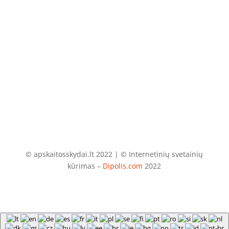
El. paštas
info@apskaitosskydai.lt
© apskaitosskydai.lt 2022 | © Internetinių svetainių
kūrimas –
Dipolis.com
2022