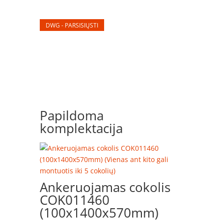
DWG - PARSISIŲSTI
Papildoma
komplektacija
Ankeruojamas cokolis
COK011460
(100x1400x570mm)