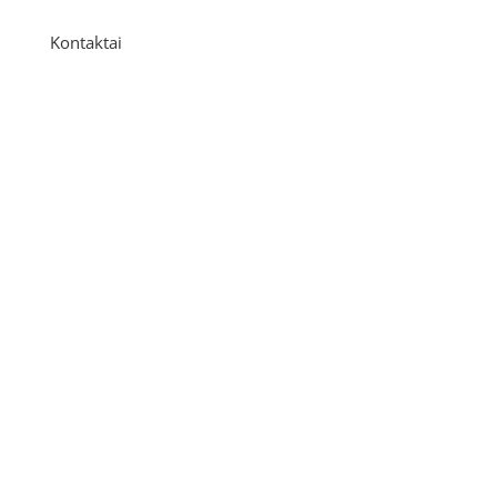
Kontaktai
Adresas
P. Višinskio g. 9A, Kaunas
Telefonas
+370 675 04438