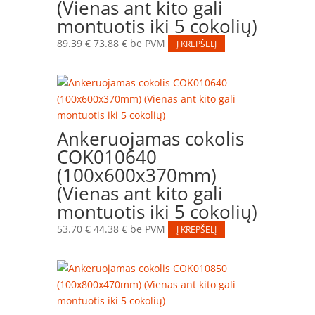
(Vienas ant kito gali
montuotis iki 5 cokolių)
89.39
€
73.88
€
be PVM
Į KREPŠELĮ
Ankeruojamas cokolis
COK010640
(100x600x370mm)
(Vienas ant kito gali
montuotis iki 5 cokolių)
53.70
€
44.38
€
be PVM
Į KREPŠELĮ