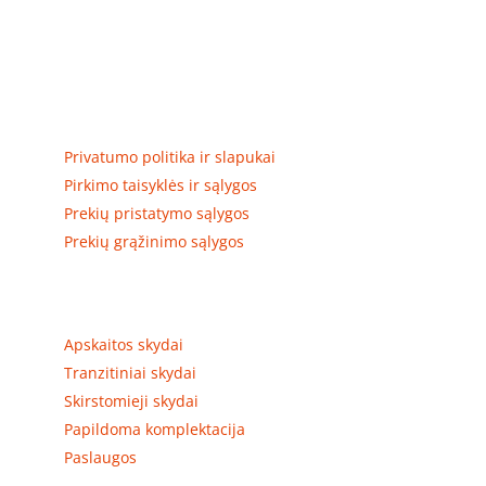
Elektros apskaitos, tranzitinių, jėgos, automatikos ir
skirstomųjų skydų gamyba ir surinkimas
Privatumas, prekių pristatymas
Privatumo politika ir slapukai
Pirkimo taisyklės ir sąlygos
Prekių pristatymo sąlygos
Prekių grąžinimo sąlygos
Prekių kategorijos
Apskaitos skydai
Tranzitiniai skydai
Skirstomieji skydai
Papildoma komplektacija
Paslaugos