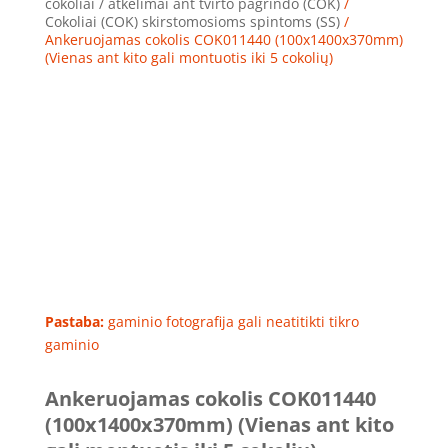
cokoliai / atkėlimai ant tvirto pagrindo (COK)
/
Cokoliai (COK) skirstomosioms spintoms (SS)
/
Ankeruojamas cokolis COK011440 (100x1400x370mm)
(Vienas ant kito gali montuotis iki 5 cokolių)
Pastaba:
gaminio fotografija gali neatitikti tikro
gaminio
Ankeruojamas cokolis COK011440
(100x1400x370mm) (Vienas ant kito