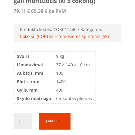
gali montuotis iki 5 cokolių)
79.11
€
65.38
€
be PVM
Produkto kodas:
COK011440
Kategorija:
Cokoliai (COK) skirstomosioms spintoms (SS)
Svoris
9 kg
Išmatavimai
37 × 140 × 10 cm
Aukštis, mm
100
Plotis, mm
1400
Gylis, mm
400
Skydo medžiaga
Cinkuotas plienas
produkto
Į KREPŠELĮ
kiekis:
Ankeruojamas