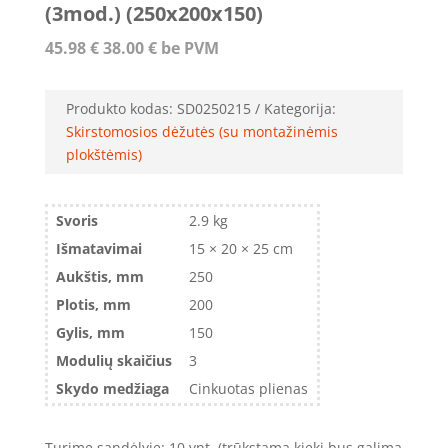
(3mod.) (250x200x150)
45.98
€
38.00
€
be PVM
Produkto kodas:
SD0250215
Kategorija:
Skirstomosios dėžutės (su montažinėmis
plokštėmis)
Svoris
2.9 kg
Išmatavimai
15 × 20 × 25 cm
Aukštis, mm
250
Plotis, mm
200
Gylis, mm
150
Modulių skaičius
3
Skydo medžiaga
Cinkuotas plienas
Turime sandėlyje: 10 vnt. (trūkstamą kiekį bus galima