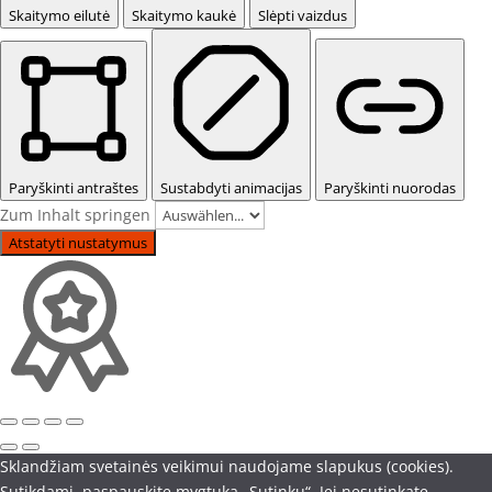
Skaitymo eilutė
Skaitymo kaukė
Slėpti vaizdus
Paryškinti antraštes
Sustabdyti animacijas
Paryškinti nuorodas
Zum Inhalt springen
Atstatyti nustatymus
Sklandžiam svetainės veikimui naudojame slapukus (cookies).
Sutikdami, paspauskite mygtuką „Sutinku“. Jei nesutinkate -