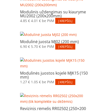
Modulinis uždengimas su kiauryme
MU2002 (200x200mm)
4.85
€
4.01
€
be PVM
Į KREPŠELĮ
Modulinė juosta MJ02 (200 mm)
6.90
€
5.70
€
be PVM
Į KREPŠELĮ
Modulinės juostos kojelė MJK15 (150
mm)
1.27
€
1.05
€
be PVM
Į KREPŠELĮ
Revizinis rėmelis RR02502 (250×200