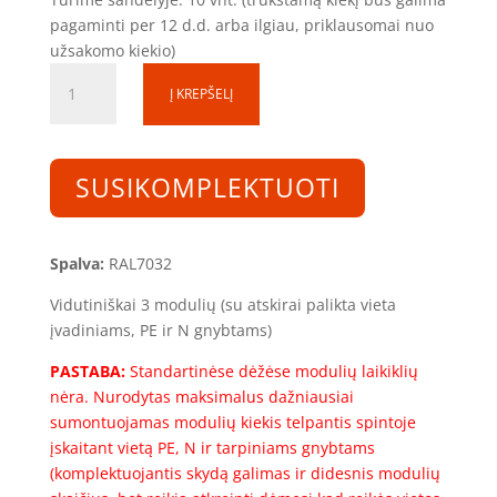
pagaminti per 12 d.d. arba ilgiau, priklausomai nuo
užsakomo kiekio)
produkto
Į KREPŠELĮ
kiekis:
Skirstomoji
dėžutė
SD0250215-
SUSIKOMPLEKTUOTI
1S-
3
(3mod.)
Spalva:
RAL7032
(250x200x150)
Vidutiniškai 3 modulių (su atskirai palikta vieta
įvadiniams, PE ir N gnybtams)
PASTABA:
Standartinėse dėžėse modulių laikiklių
nėra. Nurodytas maksimalus dažniausiai
sumontuojamas modulių kiekis telpantis spintoje
įskaitant vietą PE, N ir tarpiniams gnybtams
(komplektuojantis skydą galimas ir didesnis modulių