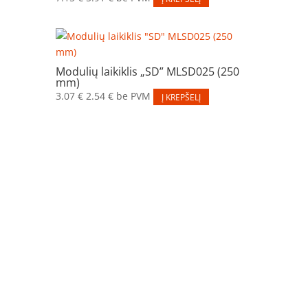
Modulių laikiklis „SD” MLSD025 (250
mm)
3.07
€
2.54
€
be PVM
Į KREPŠELĮ
Elektros apskaitos, tranzitinių, jėgos, automatikos ir
skirstomųjų skydų gamyba ir surinkimas