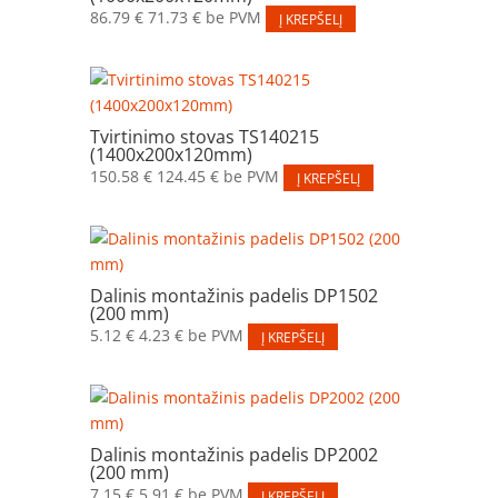
86.79
€
71.73
€
be PVM
Į KREPŠELĮ
Tvirtinimo stovas TS140215
(1400x200x120mm)
150.58
€
124.45
€
be PVM
Į KREPŠELĮ
Dalinis montažinis padelis DP1502
(200 mm)
5.12
€
4.23
€
be PVM
Į KREPŠELĮ
Dalinis montažinis padelis DP2002
(200 mm)
7.15
€
5.91
€
be PVM
Į KREPŠELĮ