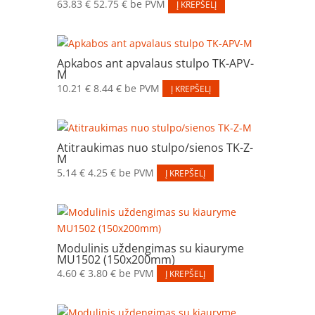
63.83
€
52.75
€
be PVM
Į KREPŠELĮ
Apkabos ant apvalaus stulpo TK-APV-
M
10.21
€
8.44
€
be PVM
Į KREPŠELĮ
Atitraukimas nuo stulpo/sienos TK-Z-
M
5.14
€
4.25
€
be PVM
Į KREPŠELĮ
Modulinis uždengimas su kiauryme
MU1502 (150x200mm)
4.60
€
3.80
€
be PVM
Į KREPŠELĮ