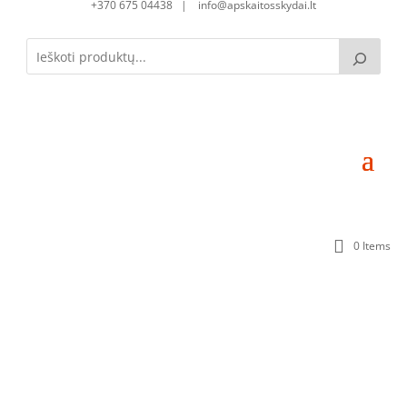
+370 675 04438 | info@apskaitosskydai.lt
0 Items
Skirstomoji dėžutė SD0250215-1S-3 (3mod.)
(250x200x150)