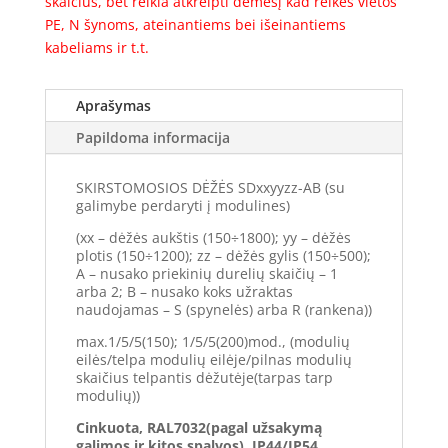
skaičius, bet reikia atkreipti dėmesį kad reikės vietos
PE, N šynoms, ateinantiems bei išeinantiems
kabeliams ir t.t.
Aprašymas
Papildoma informacija
SKIRSTOMOSIOS DĖŽĖS SDxxyyzz-AB (su
galimybe perdaryti į modulines)
(xx – dėžės aukštis (150÷1800); yy – dėžės
plotis (150÷1200); zz – dėžės gylis (150÷500);
A – nusako priekinių durelių skaičių – 1
arba 2; B – nusako koks užraktas
naudojamas – S (spynelės) arba R (rankena))
max.1/5/5(150); 1/5/5(200)mod., (modulių
eilės/telpa modulių eilėje/pilnas modulių
skaičius telpantis dėžutėje(tarpas tarp
modulių))
Cinkuota, RAL7032(pagal užsakymą
galimos ir kitos spalvos), IP44/IP54