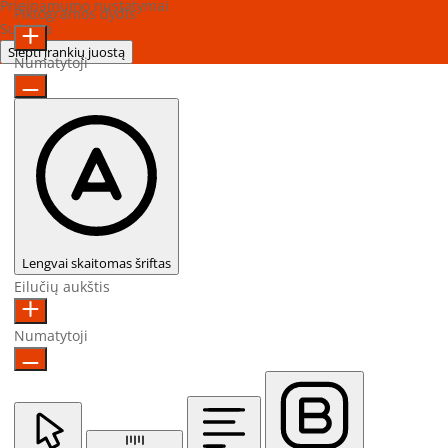
Prieinamumo nustatymai
Piktogramos dydis
Sukurta
OneTap
Slėpti įrankių juostą
Numatytoji
Lengvai skaitomas šriftas
Eilučių aukštis
Numatytoji