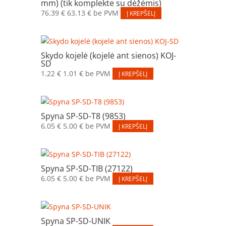
mm) (tik komplekte su dėžėmis)
76.39
€
63.13
€
be PVM
Į KREPŠELĮ
Skydo kojelė (kojelė ant sienos) KOJ-
SD
1.22
€
1.01
€
be PVM
Į KREPŠELĮ
Spyna SP-SD-T8 (9853)
6.05
€
5.00
€
be PVM
Į KREPŠELĮ
Spyna SP-SD-TIB (27122)
6.05
€
5.00
€
be PVM
Į KREPŠELĮ
Spyna SP-SD-UNIK