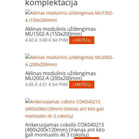
komplektacija
Aklinas modulinis uždengimas
MU1502-A (150x200mm)
4.60
€
3.80
€
be PVM
Į KREPŠELĮ
Aklinas modulinis uždengimas
MU2002-A (200x200mm)
4.85
€
4.01
€
be PVM
Į KREPŠELĮ
Ankeruojamas cokolis COK040215
(400x200x120mm) (Vienas ant kito
gali montuotis iki 3 cokolių)