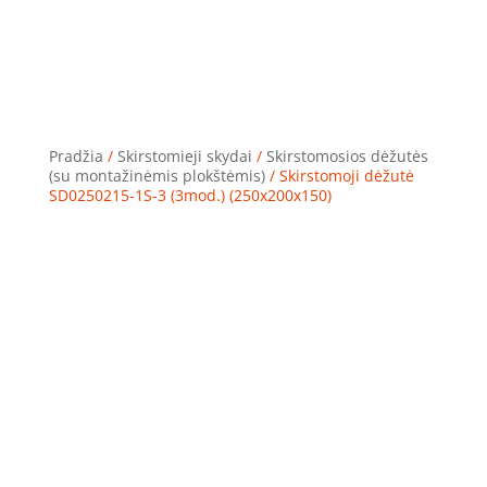
Pradžia
/
Skirstomieji skydai
/
Skirstomosios dėžutės
(su montažinėmis plokštėmis)
/ Skirstomoji dėžutė
SD0250215-1S-3 (3mod.) (250x200x150)