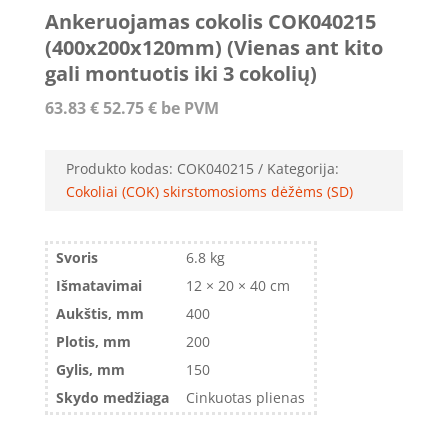
Ankeruojamas cokolis COK040215
(400x200x120mm) (Vienas ant kito
gali montuotis iki 3 cokolių)
63.83
€
52.75
€
be PVM
Produkto kodas:
COK040215
Kategorija:
Cokoliai (COK) skirstomosioms dėžėms (SD)
Svoris
6.8 kg
Išmatavimai
12 × 20 × 40 cm
Aukštis, mm
400
Plotis, mm
200
Gylis, mm
150
Skydo medžiaga
Cinkuotas plienas