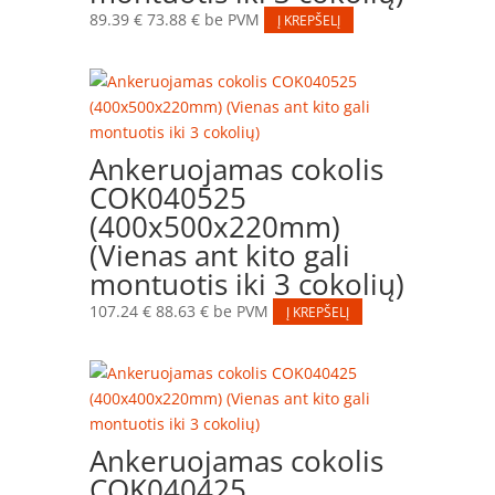
89.39
€
73.88
€
be PVM
Į KREPŠELĮ
Ankeruojamas cokolis
COK040525
(400x500x220mm)
(Vienas ant kito gali
montuotis iki 3 cokolių)
107.24
€
88.63
€
be PVM
Į KREPŠELĮ
Ankeruojamas cokolis
COK040425