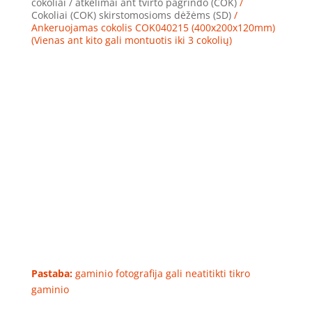
cokoliai / atkėlimai ant tvirto pagrindo (COK)
/
Cokoliai (COK) skirstomosioms dėžėms (SD)
/
Ankeruojamas cokolis COK040215 (400x200x120mm)
(Vienas ant kito gali montuotis iki 3 cokolių)
Pastaba:
gaminio fotografija gali neatitikti tikro
gaminio