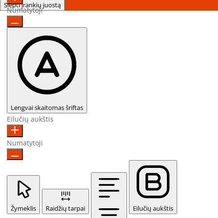
Slėpti įrankių juostą
Numatytoji
Lengvai skaitomas šriftas
Eilučių aukštis
Numatytoji
Žymeklis
Raidžių tarpai
Eilučių aukštis