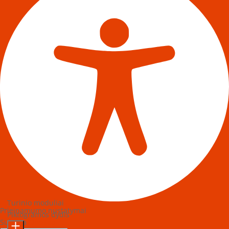
Turinio moduliai
Prieinamumo nustatymai
Piktogramos dydis
Sukurta
OneTap