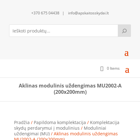
+370 675 04438 | info@apskaitosskydai.lt
0 Items
Aklinas modulinis uždengimas MU2002-A
(200x200mm)
Pradžia
/
Papildoma komplektacija
/
Komplektacija
skydų perdarymui į modulinius
/
Moduliniai
uždengimai (MU)
/ Aklinas modulinis uždengimas
MU2002-A (200x200mm)