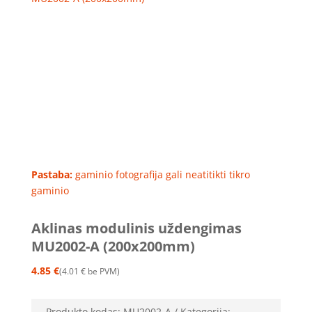
Pastaba:
gaminio fotografija gali neatitikti tikro
gaminio
Aklinas modulinis uždengimas
MU2002-A (200x200mm)
4.85
€
4.01
€
be PVM
Produkto kodas:
MU2002-A
Kategorija: