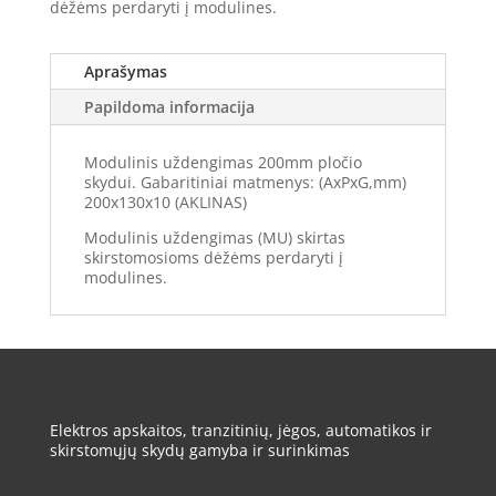
dėžėms perdaryti į modulines.
Aprašymas
Papildoma informacija
Modulinis uždengimas 200mm pločio
skydui. Gabaritiniai matmenys: (AxPxG,mm)
200x130x10 (AKLINAS)
Modulinis uždengimas (MU) skirtas
skirstomosioms dėžėms perdaryti į
modulines.
Elektros apskaitos, tranzitinių, jėgos, automatikos ir
skirstomųjų skydų gamyba ir surinkimas