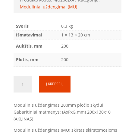
Moduliniai uždengimai (MU)
Svoris
0.3 kg
Išmatavimai
1 × 13 × 20 cm
Aukštis, mm
200
Plotis, mm
200
produkto
Į KREPŠELĮ
kiekis:
Aklinas
modulinis
Modulinis uždengimas 200mm pločio skydui.
uždengimas
Gabaritiniai matmenys: (AxPxG,mm) 200x130x10
MU2002-
(AKLINAS)
A
(200x200mm)
Modulinis uždengimas (MU) skirtas skirstomosioms