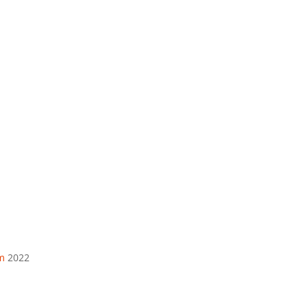
Telefonas
+370 675 04438
El. paštas
info@apskaitosskydai.lt
m
2022