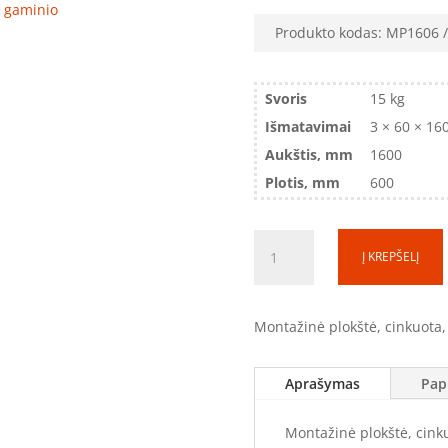
ro gaminio
Produkto kodas:
MP1606
Svoris
15 kg
Išmatavimai
3 × 60 × 16
Aukštis, mm
1600
Plotis, mm
600
produkto
Į KREPŠELĮ
kiekis:
Montažinė
plokštė
Montažinė plokštė, cinkuota
(SS)
MP1606
(1600x600)
Aprašymas
Pap
Montažinė plokštė, cink