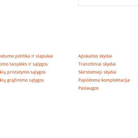
tumas, prekių pristatymas
Prekių kategorijos
vatumo politika ir slapukai
Apskaitos skydai
kimo taisyklės ir sąlygos
Tranzitiniai skydai
kių pristatymo sąlygos
Skirstomieji skydai
kių grąžinimo sąlygos
Papildoma komplektacija
Paslaugos