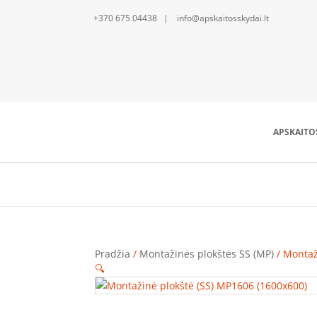
+370 675 04438 | info@apskaitosskydai.lt
APSKAITO
Pradžia
/
Montažinės plokštės SS (MP)
/ Montaž
🔍