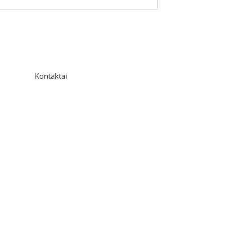
Kontaktai
Adresas
P. Višinskio g. 9A, Kaunas