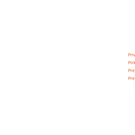
Priva
Elektros apskaitos, tranzitinių,
Pri
jėgos, automatikos ir skirstomųjų
Pir
skydų gamyba ir surinkimas
Pre
Pre