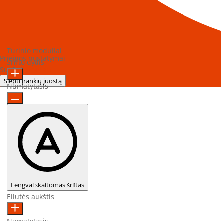
Turinio moduliai
Prieigos nustatymai
Šrifto dydis
Sukūrė
OneTap
Slėpti įrankių juostą
Numatytasis
Lengvai skaitomas šriftas
Eilutės aukštis
Numatytasis