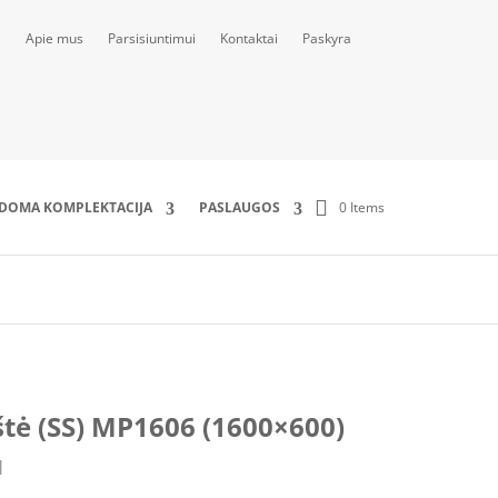
Apie mus
Parsisiuntimui
Kontaktai
Paskyra
0 Items
LDOMA KOMPLEKTACIJA
PASLAUGOS
tė (SS) MP1606 (1600×600)
M