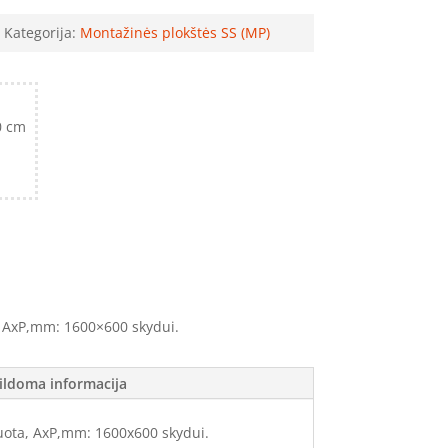
Kategorija:
Montažinės plokštės SS (MP)
0 cm
, AxP,mm: 1600×600 skydui.
ildoma informacija
uota, AxP,mm: 1600x600 skydui.