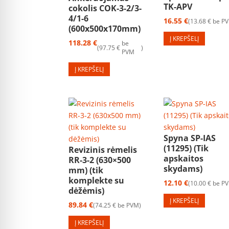
TK-APV
cokolis COK-3-2/3-
4/1-6
16.55
€
13.68
€
be P
(600x500x170mm)
Į KREPŠELĮ
118.28
€
be
97.75
€
PVM
Į KREPŠELĮ
Spyna SP-IAS
(11295) (Tik
Revizinis rėmelis
apskaitos
RR-3-2 (630×500
skydams)
mm) (tik
komplekte su
12.10
€
10.00
€
be P
dėžėmis)
Į KREPŠELĮ
89.84
€
74.25
€
be PVM
Į KREPŠELĮ