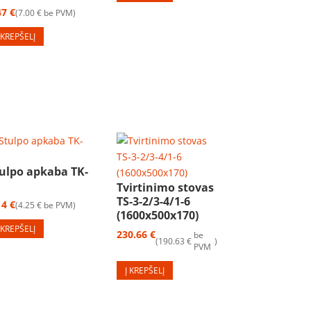
47
€
7.00
€
be PVM
Į KREPŠELĮ
ulpo apkaba TK-
Tvirtinimo stovas
TS-3-2/3-4/1-6
14
€
4.25
€
be PVM
(1600x500x170)
Į KREPŠELĮ
230.66
€
be
190.63
€
PVM
Į KREPŠELĮ