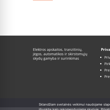
Priv
Elektros apskaitos, tranzitinių,
jėgos, automatikos ir skirstomųjų
Pri
skydų gamyba ir surinkimas
Pir
Pre
Pre
Sklandžiam svetainės veikimui naudojame slap
išjunkite kaip rekomenduojama skyriuje „Privat