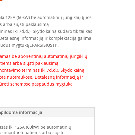
ki 125A (60kW) be automatinių jungiklių (juos
s arba siųsti paklausimą
minas iki 7d.d.). Skydo kainą sudaro tik tai kas
etalesnę informaciją ir komplektaciją galima
udus mygtuką „PARSISIŲSTI”.
mas be abonentinių automatinių jungiklių –
atiems arba siųsti paklausimą
montavimo terminas iki 7d.d.). Skydo kainą
uota nuotraukose. Detalesnę informaciją ir
žiūrėti schemose paspaudus mygtuką
apildoma informacija
sas iki 125A (60kW) be automatinių
 susimontuoti patiems arba siųsti