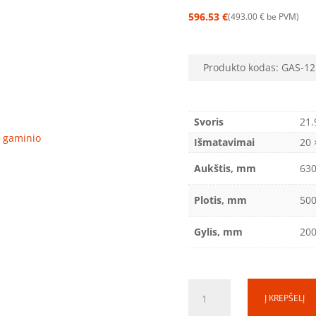
596.53
€
493.00
€
be PVM
Produkto kodas:
GAS-12
Svoris
21.
ro gaminio
Išmatavimai
20 
Aukštis, mm
63
Plotis, mm
50
Gylis, mm
20
produkto
Į KREPŠELĮ
kiekis: