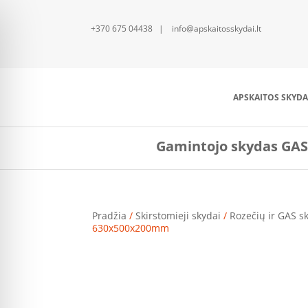
+370 675 04438 | info@apskaitosskydai.lt
APSKAITOS SKYDA
Gamintojo skydas GAS
Pradžia
/
Skirstomieji skydai
/
Rozečių ir GAS s
630x500x200mm