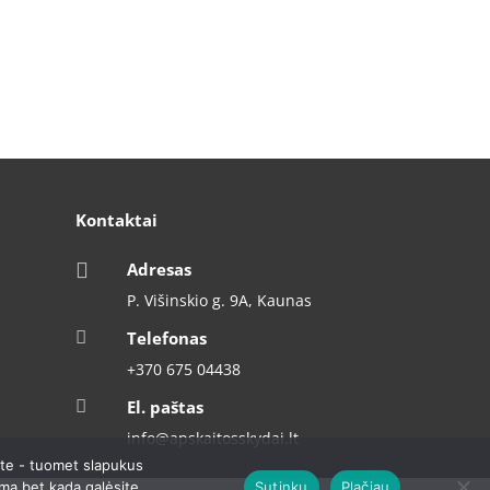
Kontaktai

Adresas
P. Višinskio g. 9A, Kaunas

Telefonas
+370 675 04438

El. paštas
info@apskaitosskydai.lt
ate - tuomet slapukus
Sutinku
Plačiau
imą bet kada galėsite