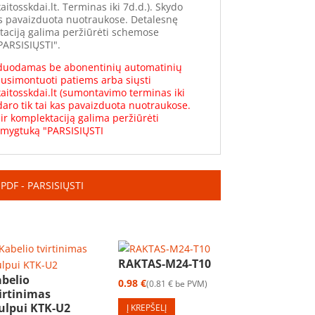
tosskdai.lt. Terminas iki 7d.d.). Skydo
kas pavaizduota nuotraukose. Detalesnę
ktaciją galima peržiūrėti schemose
ARSISIŲSTI".
duodamas be abonentinių automatinių
 susimontuoti patiems arba siųsti
itosskdai.lt (sumontavimo terminas iki
daro tik tai kas pavaizduota nuotraukose.
ir komplektaciją galima peržiūrėti
mygtuką "PARSISIŲSTI
PDF - PARSISIŲSTI
RAKTAS-M24-T10
belio
0.98
€
0.81
€
be PVM
irtinimas
ulpui KTK-U2
Į KREPŠELĮ