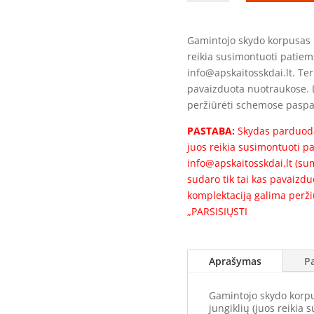
Gamintojo
skydas
GAS
Gamintojo skydo korpusas i
125A
reikia susimontuoti patiem
(60kW)
info@apskaitosskdai.lt. Ter
be
pavaizduota nuotraukose. D
abonentinių
peržiūrėti schemose paspa
automatinių
PASTABA:
Skydas parduoda
jungiklių
juos reikia susimontuoti p
630x500x200mm
info@apskaitosskdai.lt (su
sudaro tik tai kas pavaizd
komplektaciją galima per
„PARSISIŲSTI
Aprašymas
P
Gamintojo skydo korpu
jungiklių (juos reikia