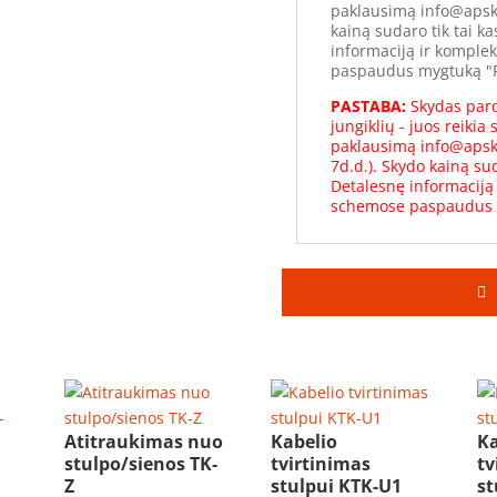
paklausimą info@apskai
kainą sudaro tik tai 
informaciją ir komple
paspaudus mygtuką "P
PASTABA:
Skydas par
jungiklių - juos reikia
paklausimą info@apska
7d.d.). Skydo kainą su
Detalesnę informaciją 
schemose paspaudus 
Atitraukimas nuo
Kabelio
Ka
stulpo/sienos TK-
tvirtinimas
tv
Z
stulpui KTK-U1
st
o