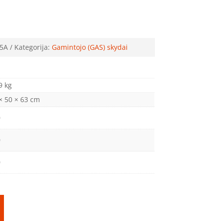
5A
Kategorija:
Gamintojo (GAS) skydai
9 kg
× 50 × 63 cm
0
0
0