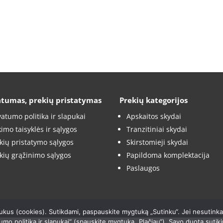
atumas, prekių pristatymas
Prekių kategorijos
vatumo politika ir slapukai
Apskaitos skydai
kimo taisyklės ir sąlygos
Tranzitiniai skydai
kių pristatymo sąlygos
Skirstomieji skydai
kių grąžinimo sąlygos
Papildoma komplektacija
Paslaugos
ukus (cookies). Sutikdami, paspauskite mygtuką „Sutinku“. Jei nesutink
umo politika ir slapukai“ (spauskite mygtuką „Plačiau“). Savo duotą sutik