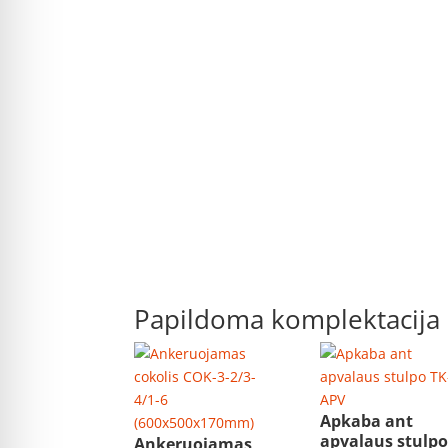
Papildoma komplektacija
Apkaba ant
apvalaus stulp
Ankeruojamas