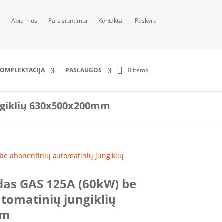
Apie mus
Parsisiuntimui
Kontaktai
Paskyra
0 Items
OMPLEKTACIJA
PASLAUGOS
ngiklių 630x500x200mm
be abonentinių automatinių jungiklių
das GAS 125A (60kW) be
tomatinių jungiklių
mm