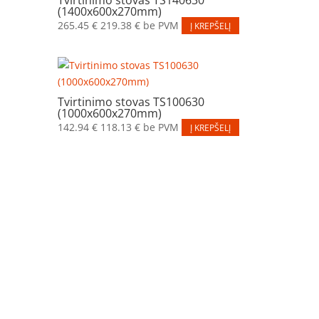
(1400x600x270mm)
265.45
€
219.38
€
be PVM
Į KREPŠELĮ
Tvirtinimo stovas TS100630
(1000x600x270mm)
142.94
€
118.13
€
be PVM
Į KREPŠELĮ
Elektros apskaitos, tranzitinių, jėgos, automatikos ir