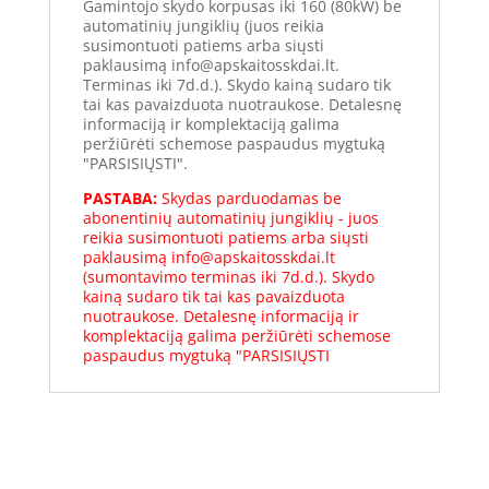
Gamintojo skydo korpusas iki 160 (80kW) be
automatinių jungiklių (juos reikia
susimontuoti patiems arba siųsti
paklausimą info@apskaitosskdai.lt.
Terminas iki 7d.d.). Skydo kainą sudaro tik
tai kas pavaizduota nuotraukose. Detalesnę
informaciją ir komplektaciją galima
peržiūrėti schemose paspaudus mygtuką
"PARSISIŲSTI".
PASTABA:
Skydas parduodamas be
abonentinių automatinių jungiklių - juos
reikia susimontuoti patiems arba siųsti
paklausimą info@apskaitosskdai.lt
(sumontavimo terminas iki 7d.d.). Skydo
kainą sudaro tik tai kas pavaizduota
nuotraukose. Detalesnę informaciją ir
komplektaciją galima peržiūrėti schemose
paspaudus mygtuką "PARSISIŲSTI