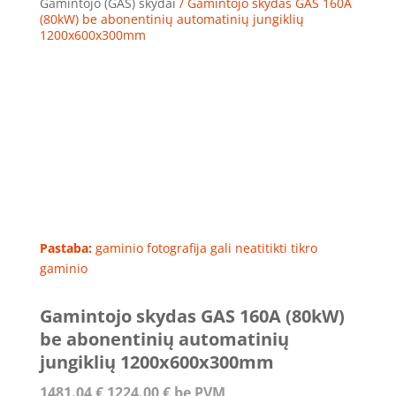
Gamintojo (GAS) skydai
/ Gamintojo skydas GAS 160A
(80kW) be abonentinių automatinių jungiklių
1200x600x300mm
Pastaba:
gaminio fotografija gali neatitikti tikro
gaminio
Gamintojo skydas GAS 160A (80kW)
be abonentinių automatinių
jungiklių 1200x600x300mm
1481.04
€
1224.00
€
be PVM