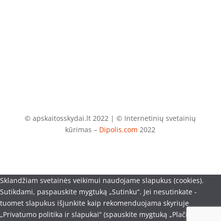
El. paštas
info@apskaitosskydai.lt
© apskaitosskydai.lt 2022 | © Internetinių svetainių
kūrimas –
Dipolis.com
2022
Sklandžiam svetainės veikimui naudojame slapukus (cookies).
Sutikdami, paspauskite mygtuką „Sutinku“. Jei nesutinkate -
tuomet slapukus išjunkite kaip rekomenduojama skyriuje
„Privatumo politika ir slapukai“ (spauskite mygtuką „Plačiau“). Savo