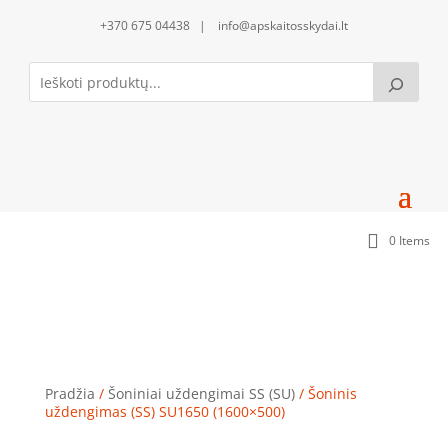
+370 675 04438 | info@apskaitosskydai.lt
0 Items
Šoninis uždengimas (SS) SU1650 (1600×500)
Pradžia
/
Šoniniai uždengimai SS (SU)
/ Šoninis
uždengimas (SS) SU1650 (1600×500)