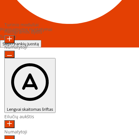
Turinio moduliai
Prieinamumo nustatymai
Piktogramos dydis
Sukurta
OneTap
Slėpti įrankių juostą
Numatytoji
Lengvai skaitomas šriftas
Eilučių aukštis
Numatytoji