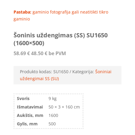
Pastaba:
gaminio fotografija gali neatitikti tikro
gaminio
Šoninis uždengimas (SS) SU1650
(1600×500)
58.69
€
48.50
€
be PVM
Produkto kodas:
SU1650
Kategorija:
Šoniniai
uždengimai SS (SU)
Svoris
9 kg
Išmatavimai
50 × 3 × 160 cm
Aukštis, mm
1600
Gylis, mm
500