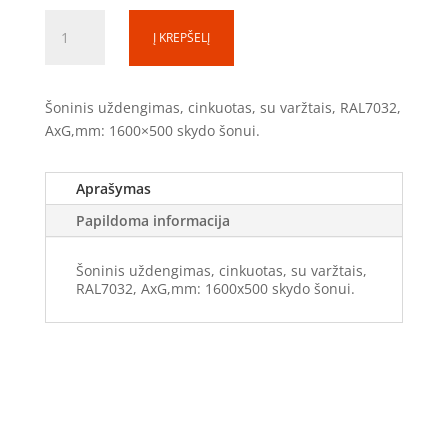
produkto
Į KREPŠELĮ
kiekis:
Šoninis
uždengimas
Šoninis uždengimas, cinkuotas, su varžtais, RAL7032,
(SS)
AxG,mm: 1600×500 skydo šonui.
SU1650
(1600x500)
Aprašymas
Papildoma informacija
Šoninis uždengimas, cinkuotas, su varžtais,
RAL7032, AxG,mm: 1600x500 skydo šonui.