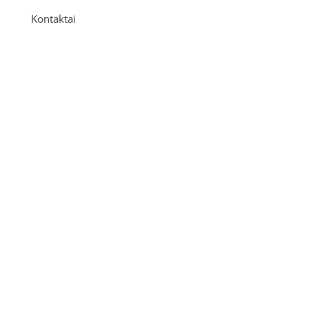
Kontaktai
Adresas
P. Višinskio g. 9A, Kaunas
Telefonas
+370 675 04438