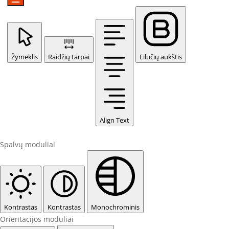
Žymeklis
Raidžių tarpai
Eilučių aukštis
Align Text
Spalvų moduliai
Kontrastas
Kontrastas
Monochrominis
Orientacijos moduliai