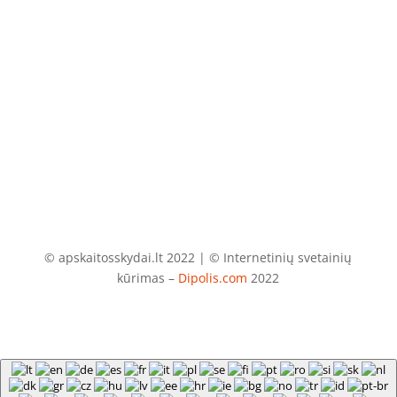
El. paštas
info@apskaitosskydai.lt
© apskaitosskydai.lt 2022 | © Internetinių svetainių
kūrimas –
Dipolis.com
2022