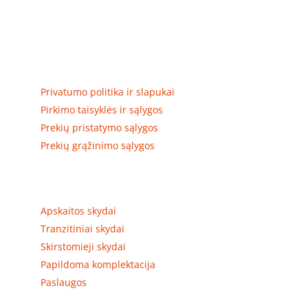
Elektros apskaitos, tranzitinių, jėgos, automatikos ir
skirstomųjų skydų gamyba ir surinkimas
Privatumas, prekių pristatymas
Privatumo politika ir slapukai
Pirkimo taisyklės ir sąlygos
Prekių pristatymo sąlygos
Prekių grąžinimo sąlygos
Prekių kategorijos
Apskaitos skydai
Tranzitiniai skydai
Skirstomieji skydai
Papildoma komplektacija
Paslaugos