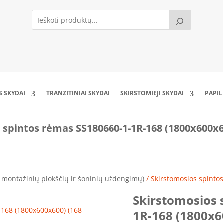
S SKYDAI
TRANZITINIAI SKYDAI
SKIRSTOMIEJI SKYDAI
PAPI
 spintos rėmas SS180660-1-1R-168 (1800x600x6
 montažinių plokščių ir šoninių uždengimų)
/ Skirstomosios spinto
Skirstomosios 
1R-168 (1800x6