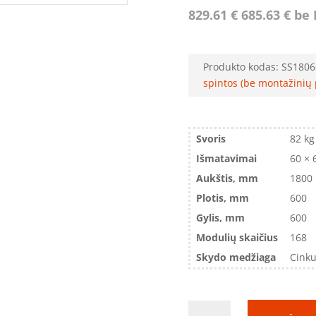
829.61
€
685.63
€
be 
Produkto kodas:
SS1806
spintos (be montažinių 
Svoris
82 kg
Išmatavimai
60 × 
Aukštis, mm
1800
Plotis, mm
600
Gylis, mm
600
Modulių skaičius
168
Skydo medžiaga
Cinku
produkto