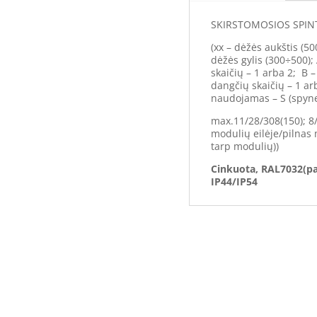
SKIRSTOMOSIOS SPINT
(xx – dėžės aukštis (50
dėžės gylis (300÷500);
skaičių – 1 arba 2; B 
dangčių skaičių – 1 ar
naudojamas – S (spyne
max.11/28/308(150); 8
modulių eilėje/pilnas 
tarp modulių))
Cinkuota, RAL7032(pa
IP44/IP54