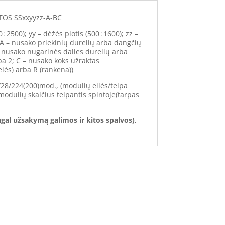
OS SSxxyyzz-A-BC
0÷2500); yy – dėžės plotis (500÷1600); zz –
 A – nusako priekinių durelių arba dangčių
– nusako nugarinės dalies durelių arba
ba 2; C – nusako koks užraktas
lės) arba R (rankena))
/28/224(200)mod., (modulių eilės/telpa
modulių skaičius telpantis spintoje(tarpas
gal užsakymą galimos ir kitos spalvos),