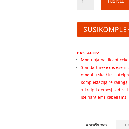
Į KREPŠELĮ
kiekis:
Skirstomosios
spintos
rėmas
SUSIKOMPLE
SS180660-
1-
1R-
168
PASTABOS:
(1800x600x600)
Montuojama tik ant cokol
(168
Standartinėse dėžėse mo
mod.)
modulių skaičius sutelpa
komplektaciją reikalingą
atkreipti dėmesį kad rei
išeinantiems kabeliams ir
Aprašymas
P