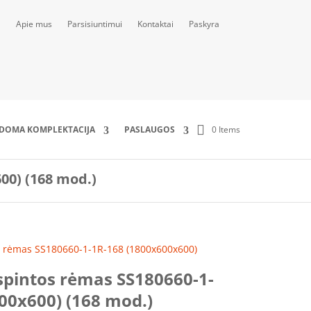
Apie mus
Parsisiuntimui
Kontaktai
Paskyra
0 Items
LDOMA KOMPLEKTACIJA
PASLAUGOS
00) (168 mod.)
s rėmas SS180660-1-1R-168 (1800x600x600)
spintos rėmas SS180660-1-
00x600) (168 mod.)