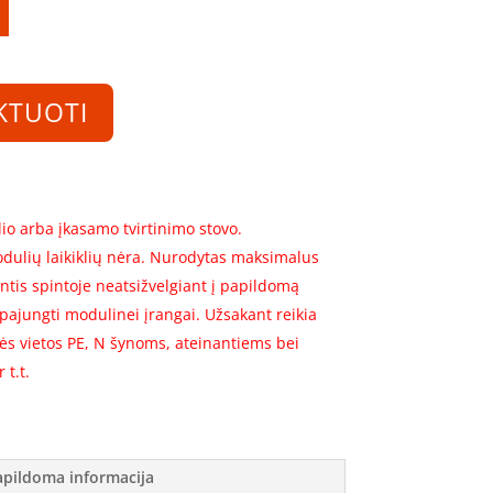
KTUOTI
io arba įkasamo tvirtinimo stovo.
dulių laikiklių nėra. Nurodytas maksimalus
ntis spintoje neatsižvelgiant į papildomą
 pajungti modulinei įrangai. Užsakant reikia
kės vietos PE, N šynoms, ateinantiems bei
 t.t.
apildoma informacija