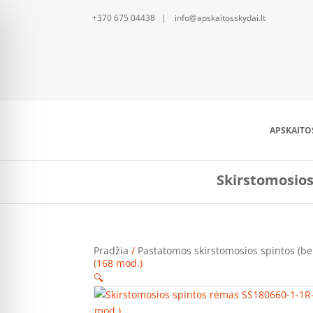
+370 675 04438 | info@apskaitosskydai.lt
APSKAITO
Skirstomosios
Pradžia
/
Pastatomos skirstomosios spintos (be
(168 mod.)
🔍