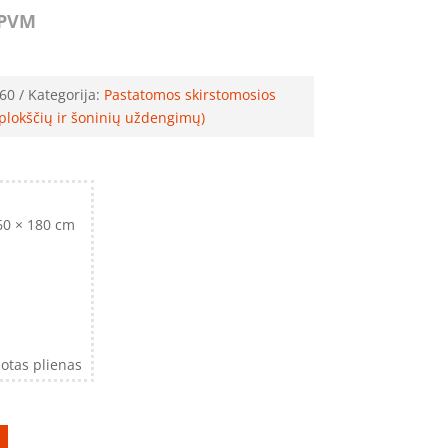
PVM
60
Kategorija:
Pastatomos skirstomosios
plokščių ir šoninių uždengimų)
60 × 180 cm
otas plienas