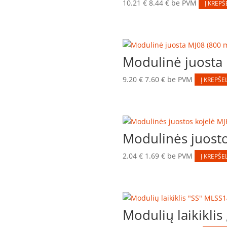
10.21
€
8.44
€
be PVM
Į KREPŠ
Modulinė juosta
9.20
€
7.60
€
be PVM
Į KREPŠEL
Modulinės juost
2.04
€
1.69
€
be PVM
Į KREPŠEL
Modulių laikikli