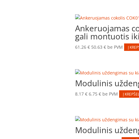
Ankeruojamas co
gali montuotis ik
61.26
€
50.63
€
be PVM
Į KREP
Modulinis užde
8.17
€
6.75
€
be PVM
Į KREPŠEL
Modulinis užde