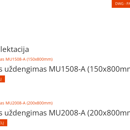
DWG - PA
ektacija
nis uždengimas MU1508-A (150x800m
Į
nis uždengimas MU2008-A (200x800m
ELĮ