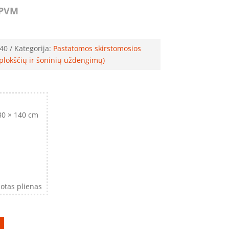
PVM
40
Kategorija:
Pastatomos skirstomosios
plokščių ir šoninių uždengimų)
80 × 140 cm
otas plienas