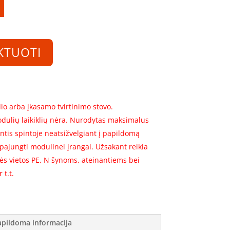
KTUOTI
io arba įkasamo tvirtinimo stovo.
dulių laikiklių nėra. Nurodytas maksimalus
ntis spintoje neatsižvelgiant į papildomą
 pajungti modulinei įrangai. Užsakant reikia
kės vietos PE, N šynoms, ateinantiems bei
 t.t.
apildoma informacija