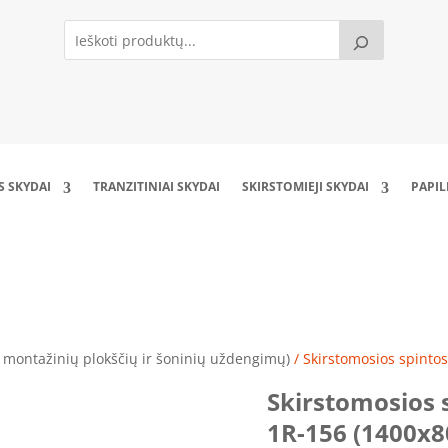
S SKYDAI
TRANZITINIAI SKYDAI
SKIRSTOMIEJI SKYDAI
PAPI
 spintos rėmas SS140840-1-1R-156 (1400x800x4
 montažinių plokščių ir šoninių uždengimų)
/ Skirstomosios spinto
Skirstomosios 
1R-156 (1400x8