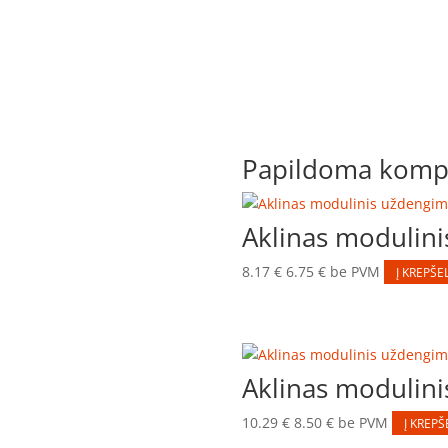
Papildoma kompl
Aklinas moduli
8.17
€
6.75
€
be PVM
Į KREPŠEL
Aklinas moduli
10.29
€
8.50
€
be PVM
Į KREPŠ