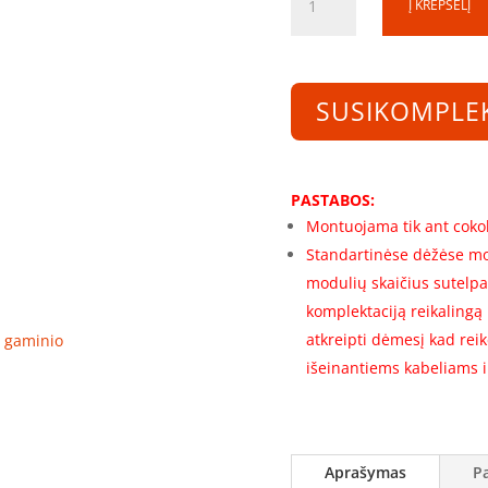
Į KREPŠELĮ
kiekis:
Skirstomosios
spintos
rėmas
SUSIKOMPLE
SS140840-
1-
1R-
156
PASTABOS:
(1400x800x400)
Montuojama tik ant cokol
(156
Standartinėse dėžėse mo
mod.)
modulių skaičius sutelpa
komplektaciją reikalingą
atkreipti dėmesį kad rei
ro gaminio
išeinantiems kabeliams ir
Aprašymas
P