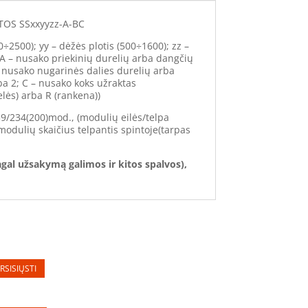
OS SSxxyyzz-A-BC
0÷2500); yy – dėžės plotis (500÷1600); zz –
 A – nusako priekinių durelių arba dangčių
– nusako nugarinės dalies durelių arba
ba 2; C – nusako koks užraktas
lės) arba R (rankena))
39/234(200)mod., (modulių eilės/telpa
modulių skaičius telpantis spintoje(tarpas
gal užsakymą galimos ir kitos spalvos),
RSISIŲSTI