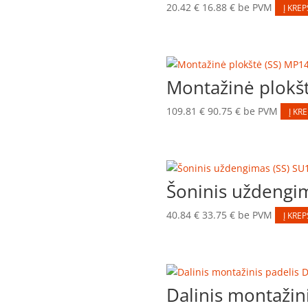
20.42
€
16.88
€
be PVM
Į KREP
Montažinė plokš
109.81
€
90.75
€
be PVM
Į KR
Šoninis uždengi
40.84
€
33.75
€
be PVM
Į KREP
Dalinis montaži