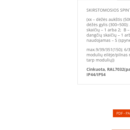
SKIRSTOMOSIOS SPINT
(xx – dėžės aukštis (50
dėžės gylis (300÷500);
skaičių – 1 arba 2; B 
dangčių skaičių – 1 ar
naudojamas – S (spyne
max.9/39/351(150); 6/
modulių eilėje/pilnas 
tarp modulių))
Cinkuota, RAL7032(pa
IP44/IP54
PDF - PA