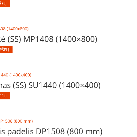
ŠELĮ
tė (SS) MP1408 (1400×800)
EPŠELĮ
mas (SS) SU1440 (1400×400)
ŠELĮ
nis padelis DP1508 (800 mm)