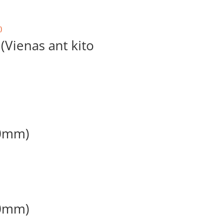
Vienas ant kito
00mm)
00mm)