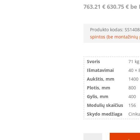
763.21
€
630.75
€
be 
Produkto kodas:
SS1408
spintos (be montažinių 
Svoris
71 kg
Išmatavimai
40 × 
Aukštis, mm
1400
Plotis, mm
800
Gylis, mm
400
Modulių skaičius
156
Skydo medžiaga
Cinku
produkto