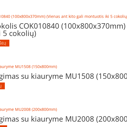
kolis COK010840 (100x800x370mm) (
i 5 cokolių)
ŠELĮ
ngimas su kiauryme MU1508 (150x8
Į
ngimas su kiauryme MU2008 (200x8