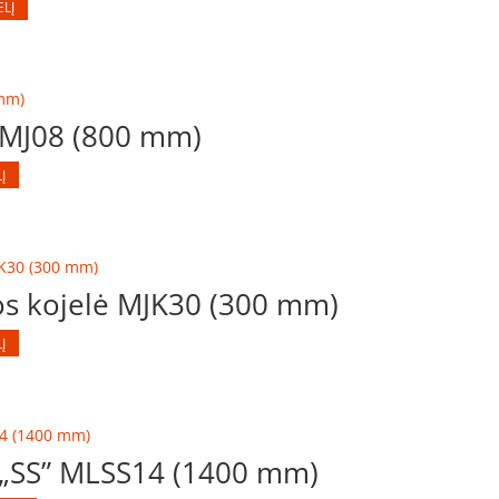
ELĮ
 MJ08 (800 mm)
Į
os kojelė MJK30 (300 mm)
Į
s „SS” MLSS14 (1400 mm)