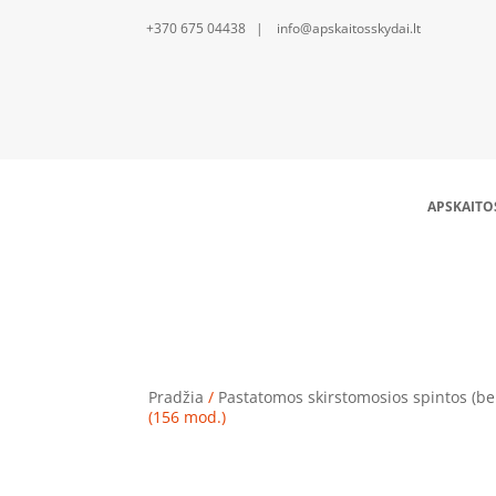
+370 675 04438 | info@apskaitosskydai.lt
APSKAITO
Skirstomosios
Pradžia
/
Pastatomos skirstomosios spintos (be
(156 mod.)