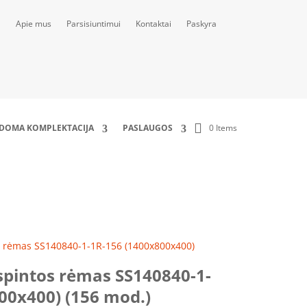
Apie mus
Parsisiuntimui
Kontaktai
Paskyra
0 Items
LDOMA KOMPLEKTACIJA
PASLAUGOS
00) (156 mod.)
s rėmas SS140840-1-1R-156 (1400x800x400)
spintos rėmas SS140840-1-
00x400) (156 mod.)