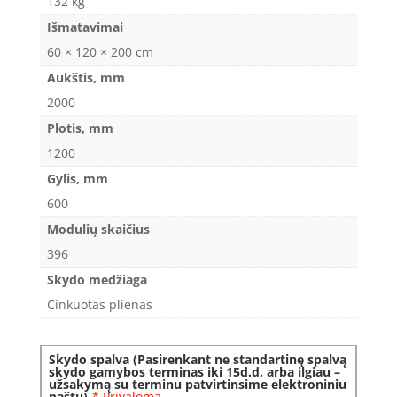
132 kg
Išmatavimai
60 × 120 × 200 cm
Aukštis, mm
2000
Plotis, mm
1200
Gylis, mm
600
Modulių skaičius
396
Skydo medžiaga
Cinkuotas plienas
Skydo spalva (Pasirenkant ne standartinę spalvą
skydo gamybos terminas iki 15d.d. arba ilgiau –
užsakymą su terminu patvirtinsime elektroniniu
paštu)
*
Privaloma