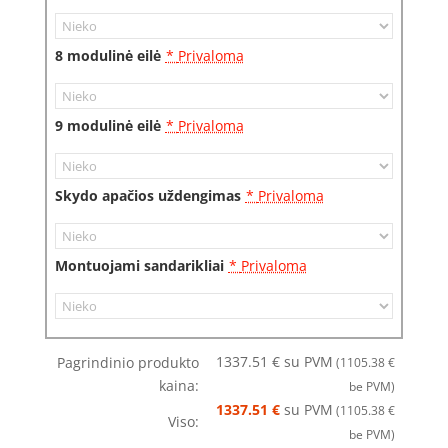
8 modulinė eilė
*
Privaloma
9 modulinė eilė
*
Privaloma
Skydo apačios uždengimas
*
Privaloma
Montuojami sandarikliai
*
Privaloma
1337.51
€
su PVM
Pagrindinio produkto
(1105.38 €
kaina:
be PVM)
1337.51 €
su PVM
(
1105.38
€
Viso:
be PVM)