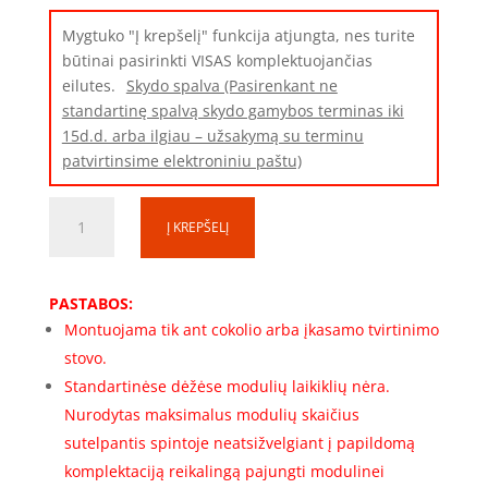
Mygtuko "Į krepšelį" funkcija atjungta, nes turite
būtinai pasirinkti VISAS komplektuojančias
eilutes.
Skydo spalva (Pasirenkant ne
standartinę spalvą skydo gamybos terminas iki
15d.d. arba ilgiau – užsakymą su terminu
patvirtinsime elektroniniu paštu)
produkto
Į KREPŠELĮ
kiekis:
Skirstomosios
spintos
PASTABOS:
rėmas
Montuojama tik ant cokolio arba įkasamo tvirtinimo
SS201260-
stovo.
2-
1R-
Standartinėse dėžėse modulių laikiklių nėra.
396
Nurodytas maksimalus modulių skaičius
(2000x1200x600)
sutelpantis spintoje neatsižvelgiant į papildomą
(396
komplektaciją reikalingą pajungti modulinei
mod.)