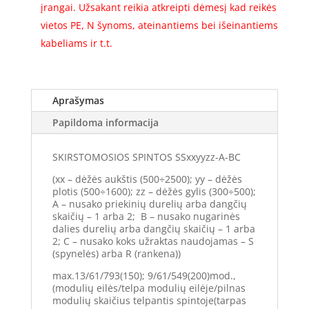
įrangai. Užsakant reikia atkreipti dėmesį kad reikės
Komplektacija
vietos PE, N šynoms, ateinantiems bei išeinantiems
kabeliams ir t.t.
Aprašymas
Papildoma informacija
SKIRSTOMOSIOS SPINTOS SSxxyyzz-A-BC
(xx – dėžės aukštis (500÷2500); yy – dėžės
plotis (500÷1600); zz – dėžės gylis (300÷500);
A – nusako priekinių durelių arba dangčių
skaičių – 1 arba 2; B – nusako nugarinės
dalies durelių arba dangčių skaičių – 1 arba
2; C – nusako koks užraktas naudojamas – S
(spynelės) arba R (rankena))
max.13/61/793(150); 9/61/549(200)mod.,
(modulių eilės/telpa modulių eilėje/pilnas
modulių skaičius telpantis spintoje(tarpas