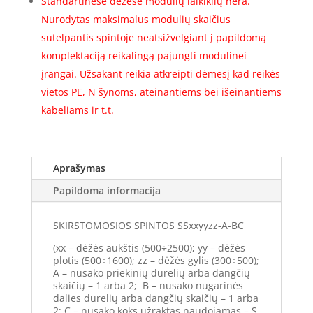
Standartinėse dėžėse modulių laikiklių nėra.
Nurodytas maksimalus modulių skaičius
sutelpantis spintoje neatsižvelgiant į papildomą
komplektaciją reikalingą pajungti modulinei
įrangai. Užsakant reikia atkreipti dėmesį kad reikės
vietos PE, N šynoms, ateinantiems bei išeinantiems
kabeliams ir t.t.
Aprašymas
Papildoma informacija
SKIRSTOMOSIOS SPINTOS SSxxyyzz-A-BC
(xx – dėžės aukštis (500÷2500); yy – dėžės
plotis (500÷1600); zz – dėžės gylis (300÷500);
A – nusako priekinių durelių arba dangčių
skaičių – 1 arba 2; B – nusako nugarinės
dalies durelių arba dangčių skaičių – 1 arba
2; C – nusako koks užraktas naudojamas – S