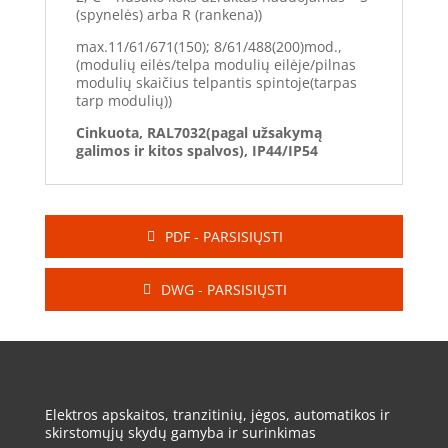
(spynelės) arba R (rankena))
max.11/61/671(150); 8/61/488(200)mod.,
(modulių eilės/telpa modulių eilėje/pilnas
modulių skaičius telpantis spintoje(tarpas
tarp modulių))
Cinkuota, RAL7032(pagal užsakymą
galimos ir kitos spalvos), IP44/IP54
PDF - PARSISIŲSTI
DWG - PARSISIŲSTI
Elektros apskaitos, tranzitinių, jėgos, automatikos ir
skirstomųjų skydų gamyba ir surinkimas